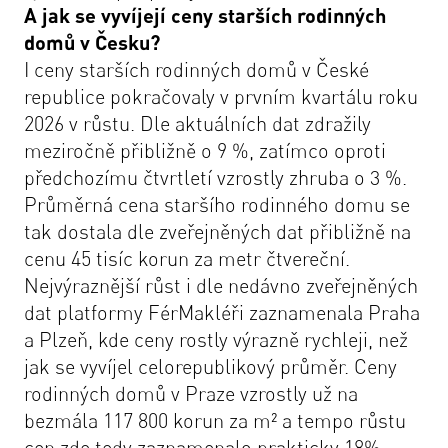
A jak se vyvíjejí ceny starších rodinných
domů v Česku?
I ceny starších rodinných domů v České
republice pokračovaly v prvním kvartálu roku
2026 v růstu. Dle aktuálních dat zdražily
meziročně přibližně o 9 %, zatímco oproti
předchozímu čtvrtletí vzrostly zhruba o 3 %.
Průměrná cena staršího rodinného domu se
tak dostala dle zveřejněných dat přibližně na
cenu 45 tisíc korun za metr čtvereční.
Nejvýraznější růst i dle nedávno zveřejněných
dat platformy FérMakléři zaznamenala Praha
a Plzeň, kde ceny rostly výrazně rychleji, než
jak se vyvíjel celorepublikový průměr. Ceny
rodinných domů v Praze vzrostly už na
bezmála 117 800 korun za m² a tempo růstu
cen zde tedy zaznamenalo prakticky 18%