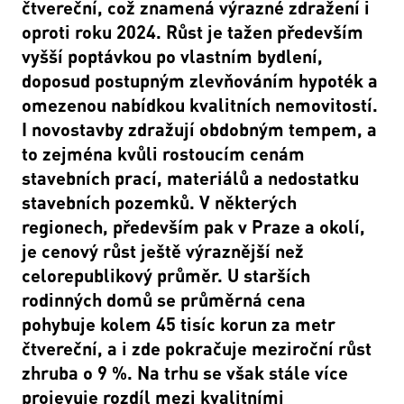
čtvereční, což znamená výrazné zdražení i
oproti roku 2024. Růst je tažen především
vyšší poptávkou po vlastním bydlení,
doposud postupným zlevňováním hypoték a
omezenou nabídkou kvalitních nemovitostí.
I novostavby zdražují obdobným tempem, a
to zejména kvůli rostoucím cenám
stavebních prací, materiálů a nedostatku
stavebních pozemků. V některých
regionech, především pak v Praze a okolí,
je cenový růst ještě výraznější než
celorepublikový průměr. U starších
rodinných domů se průměrná cena
pohybuje kolem 45 tisíc korun za metr
čtvereční, a i zde pokračuje meziroční růst
zhruba o 9 %. Na trhu se však stále více
projevuje rozdíl mezi kvalitními