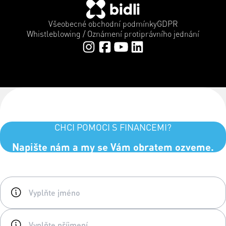
Všeobecné obchodní podmínky
GDPR
Whistleblowing / Oznámení protiprávního jednání
CHCI POMOCI S FINANCEMI?
Napište nám a my se Vám obratem ozveme.