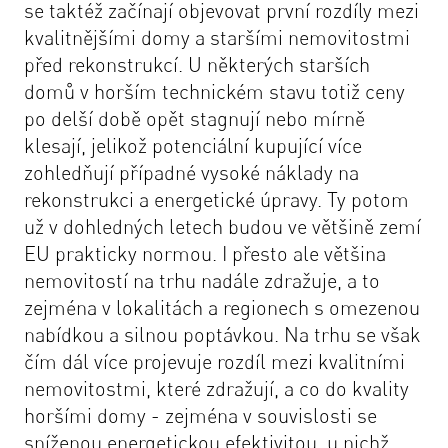
se taktéž začínají objevovat první rozdíly mezi
kvalitnějšími domy a staršími nemovitostmi
před rekonstrukcí. U některých starších
domů v horším technickém stavu totiž ceny
po delší době opět stagnují nebo mírně
klesají, jelikož potenciální kupující více
zohledňují případné vysoké náklady na
rekonstrukci a energetické úpravy. Ty potom
už v dohledných letech budou ve většině zemí
EU prakticky normou. I přesto ale většina
nemovitostí na trhu nadále zdražuje, a to
zejména v lokalitách a regionech s omezenou
nabídkou a silnou poptávkou. Na trhu se však
čím dál více projevuje rozdíl mezi kvalitními
nemovitostmi, které zdražují, a co do kvality
horšími domy - zejména v souvislosti se
sníženou energetickou efektivitou, u nichž