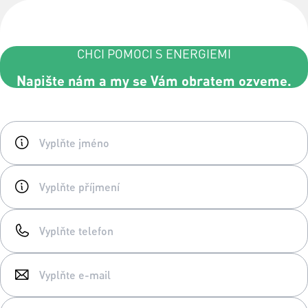
CHCI POMOCI S ENERGIEMI
Napište nám a my se Vám obratem ozveme.