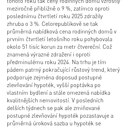
tohoto roku tak ceny rodinných domů vzrostly
meziročně přibližně o 9 %, zatímco oproti
poslednímu čtvrtletí roku 2025 zdražily
zhruba o 3 %. Celorepublikově se tak
průměrná nabídková cena rodinných domů v
prvním čtvrtletí letošního roku pohybovala
okolo 51 tisíc korun za metr čtvereční. Což
znamená výrazné zdražení i oproti
předminulému roku 2024. Na trhu je tím
pádem patrný pokračující růstový trend, který
podporuje zejména doposud postupné
zlevňování hypoték, vyšší poptávka po
vlastním bydlení a stále omezená nabídka
kvalitnějších nemovitostí. V posledních
delších týdnech se pak ale zmiňované
postupné zlevňování hypoték pozastavuje a
průměrná úroková sazba u hypoték se