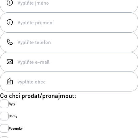
Co chci prodat/pronajmout:
Byty
Domy
Pozemky