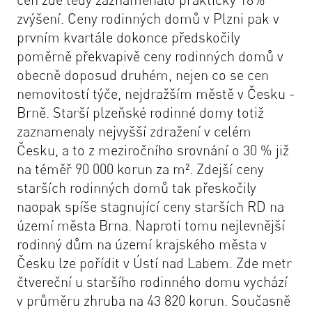
zvýšení. Ceny rodinných domů v Plzni pak v
prvním kvartále dokonce předskočily
poměrně překvapivě ceny rodinných domů v
obecně doposud druhém, nejen co se cen
nemovitostí týče, nejdražším městě v Česku -
Brně. Starší plzeňské rodinné domy totiž
zaznamenaly nejvyšší zdražení v celém
Česku, a to z meziročního srovnání o 30 % již
na téměř 90 000 korun za m². Zdejší ceny
starších rodinných domů tak přeskočily
naopak spíše stagnující ceny starších RD na
území města Brna. Naproti tomu nejlevnější
rodinný dům na území krajského města v
Česku lze pořídit v Ústí nad Labem. Zde metr
čtvereční u staršího rodinného domu vychází
v průměru zhruba na 43 820 korun. Současně