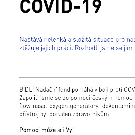
COVID-19
Nastává nelehká a složitá situace pro na
ztěžuje jejich práci. Rozhodli jsme se jim
B
IDLI Nadační fond pomáhá v boji proti CO
Zapojili jsme se do pomoci českým nemocni
flow nasal oxygen generátory, dekontamina
přístroj byl doručen zdravotníkům!
Pomoci můžete i Vy!