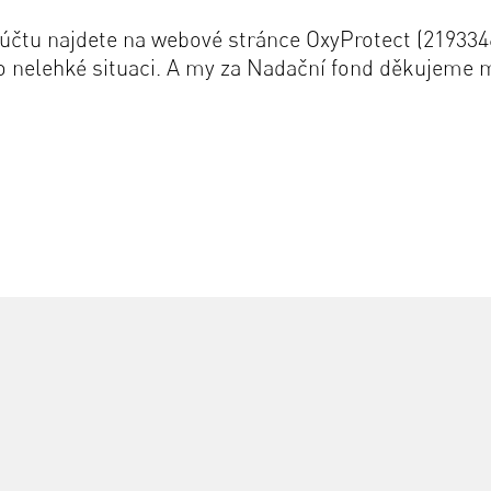
o účtu najdete na webové stránce OxyProtect (2193346
to nelehké situaci. A my za Nadační fond děkujeme m