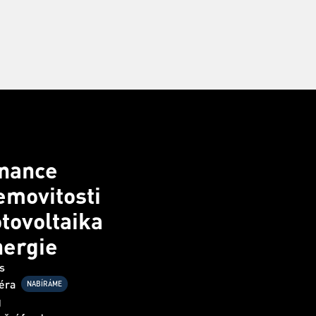
inance
movitosti
tovoltaika
nergie
s
éra
NABÍRÁME
g