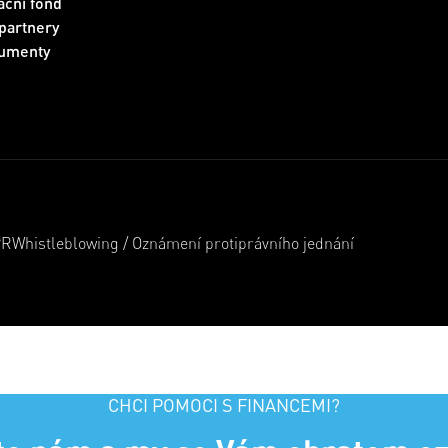
ční fond
partnery
umenty
PR
Whistleblowing / Oznámení protiprávního jednání
CHCI POMOCI S FINANCEMI?