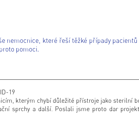
še nemocnice, které řeší těžké případy pacientů 
 proto pomoci.
VID-19
cím, kterým chybí důležité přístroje
jako sterilní 
ční sprchy a další. Poslali jsme proto dar proje