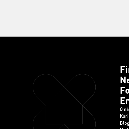
F
Ne
Fo
E
O ná
Kari
Blo