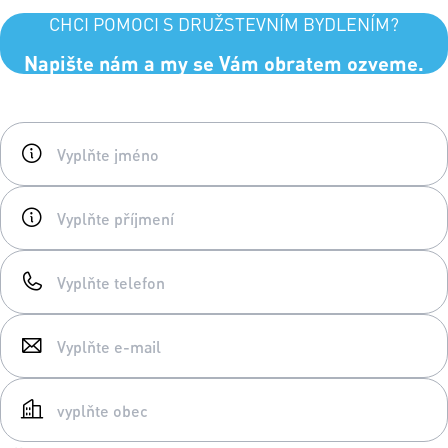
CHCI POMOCI S DRUŽSTEVNÍM BYDLENÍM?
Napište nám a my se Vám obratem ozveme.