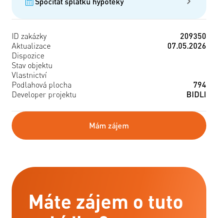
Spočítat splátku hypotéky
ID zakázky
209350
Aktualizace
07.05.2026
Dispozice
Stav objektu
Vlastnictví
Podlahová plocha
794
Developer projektu
BIDLI
Mám zájem
Máte zájem o tuto