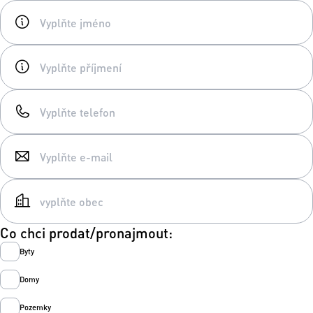
Co chci prodat/pronajmout:
Byty
Domy
Pozemky