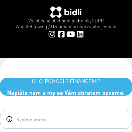
Všeobecné obchodní podmínky
GDPR
Whistleblowing / Oznámení protiprávního jednání
CHCI POMOCI S FINANCEMI?
Napište nám a my se Vám obratem ozveme.