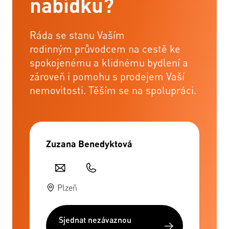
nabídku?
Ráda se stanu Vaším
rodinným průvodcem na cestě ke
spokojenému a klidnému bydlení a
zároveň i pomohu s prodejem Vaší
nemovitosti. Těším se na spolupráci.
Zuzana Benedyktová
Plzeň
Sjednat nezávaznou