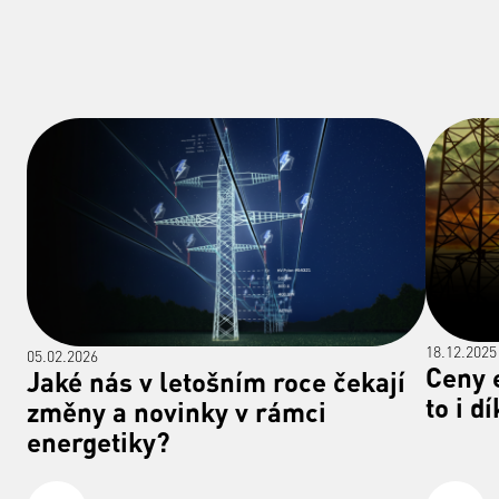
18.12.2025
05.02.2026
Ceny 
Jaké nás v letošním roce čekají
to i d
změny a novinky v rámci
energetiky?