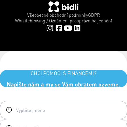
Všeobecné obchodní podmínky
GDPR
Whistleblowing / Oznámení protiprávního jednání
CHCI POMOCI S FINANCEMI?
Napište nám a my se Vám obratem ozveme.