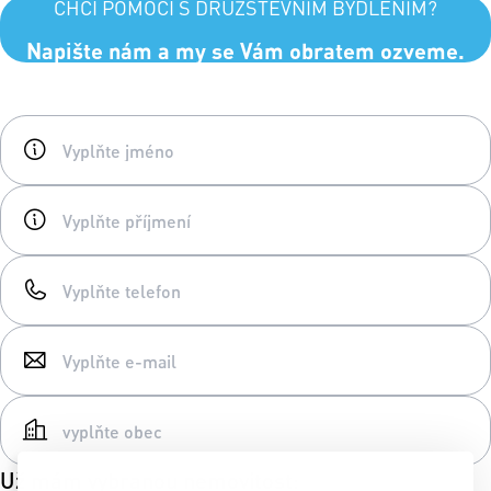
CHCI POMOCI S DRUŽSTEVNÍM BYDLENÍM?
Napište nám a my se Vám obratem ozveme.
Už mám vybranou nemovitost: