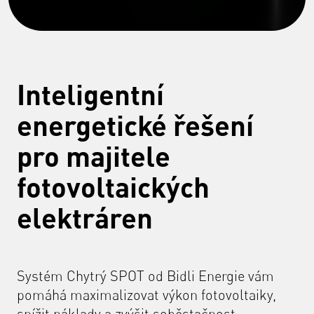
Inteligentní
energetické řešení
pro majitele
fotovoltaických
elektráren
Systém Chytrý SPOT od Bidli Energie vám
pomáhá maximalizovat výkon fotovoltaiky,
snížit náklady a zvýšit soběstačnost.