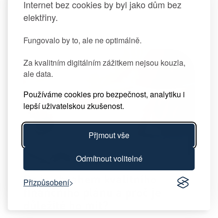
Internet bez cookies by byl jako dům bez
elektřiny.
Fungovalo by to, ale ne optimálně.
Za kvalitním digitálním zážitkem nejsou kouzla,
ale data.
Používáme cookies pro bezpečnost, analytiku i
lepší uživatelskou zkušenost.
Přjmout vše
Odmítnout volitelné
25.07.2025
Co je obsahem kvalitního
Přizpůsobení
finančního plánu a proč je
důležité ho mít?