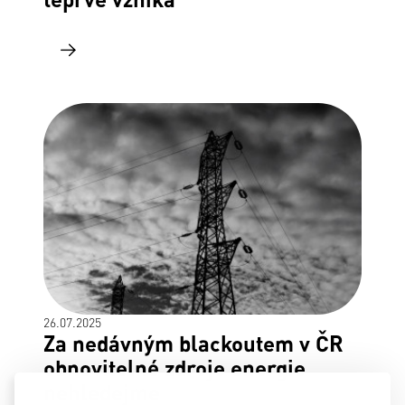
26.07.2025
Za nedávným blackoutem v ČR
obnovitelné zdroje energie
nehledejme