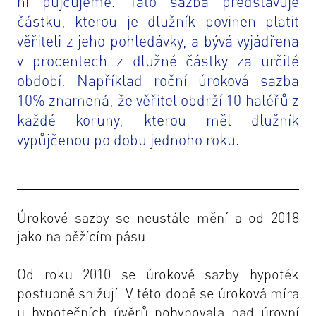
ní půjčujeme. Tato sazba představuje
částku, kterou je dlužník povinen platit
věřiteli z jeho pohledávky, a bývá vyjádřena
v procentech z dlužné částky za určité
období. Například roční úroková sazba
10% znamená, že věřitel obdrží 10 haléřů z
každé koruny, kterou měl dlužník
vypůjčenou po dobu jednoho roku.
Úrokové sazby se neustále mění a od 2018
jako na běžícím pásu
Od roku 2010 se úrokové sazby hypoték
postupně snižují. V této době se úroková míra
u hypotečních úvěrů pohybovala nad úrovní