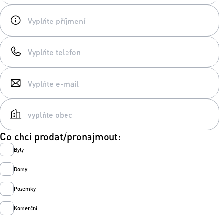
Co chci prodat/pronajmout:
Byty
Domy
Pozemky
Komerční