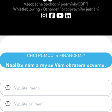
Všeobecné obchodní podmínky
GDPR
Whistleblowing / Oznámení protiprávního jednání
CHCI POMOCI S FINANCEMI?
Napište nám a my se Vám obratem ozveme.