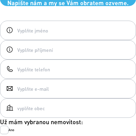
Napište nám a my se Vám obratem ozveme.
Už mám vybranou nemovitost:
Ano