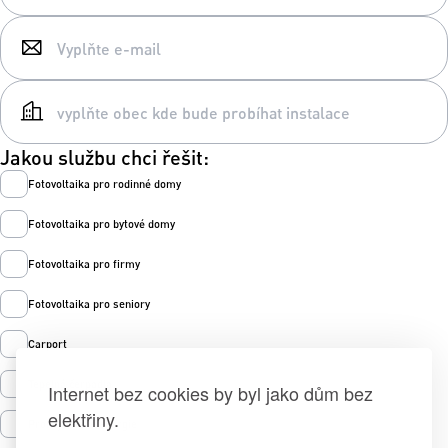
Jakou službu chci řešit:
Fotovoltaika pro rodinné domy
Fotovoltaika pro bytové domy
Fotovoltaika pro firmy
Fotovoltaika pro seniory
Carport
Tepelná čerpadla
Internet bez cookies by byl jako dům bez
elektřiny.
Prodej zelené energie