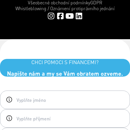
Všeobecné obchodní podmínky
GDPR
Whistleblowing / Oznámení protiprávního jednání
CHCI POMOCI S FINANCEMI?
Napište nám a my se Vám obratem ozveme.