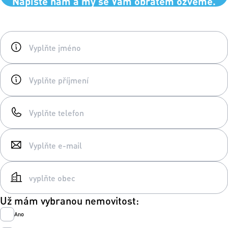
Napište nám a my se Vám obratem ozveme.
Už mám vybranou nemovitost:
Ano