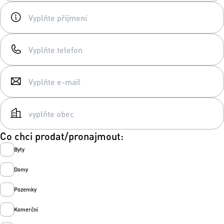
Co chci prodat/pronajmout:
Byty
Domy
Pozemky
Komerční