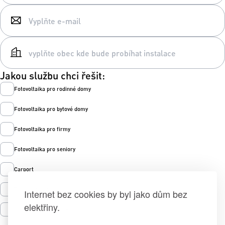
Jakou službu chci řešit:
Fotovoltaika pro rodinné domy
Fotovoltaika pro bytové domy
Fotovoltaika pro firmy
Fotovoltaika pro seniory
Carport
Tepelná čerpadla
Internet bez cookies by byl jako dům bez
elektřiny.
Prodej zelené energie