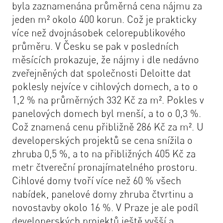
byla zaznamenána průměrná cena nájmu za
jeden m² okolo 400 korun. Což je prakticky
více než dvojnásobek celorepublikového
průměru. V Česku se pak v posledních
měsících prokazuje, že nájmy i dle nedávno
zveřejněných dat společnosti Deloitte dat
poklesly nejvíce v cihlových domech, a to o
1,2 % na průměrných 332 Kč za m². Pokles v
panelových domech byl menší, a to o 0,3 %.
Což znamená cenu přibližně 286 Kč za m². U
developerských projektů se cena snížila o
zhruba 0,5 %, a to na přibližných 405 Kč za
metr čtvereční pronajímatelného prostoru.
Cihlové domy tvoří více než 60 % všech
nabídek, panelové domy zhruba čtvrtinu a
novostavby okolo 16 %. V Praze je ale podíl
developerských projektů ještě vyšší a