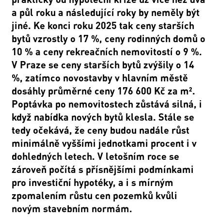
a půl roku a následující roky by neměly být
jiné. Ke konci roku 2025 tak ceny starších
bytů vzrostly o 17 %, ceny rodinných domů o
10 % a ceny rekreačních nemovitostí o 9 %.
V Praze se ceny starších bytů zvýšily o 14
%, zatímco novostavby v hlavním městě
dosáhly průměrné ceny 176 600 Kč za m².
Poptávka po nemovitostech zůstává silná, i
když nabídka nových bytů klesla. Stále se
tedy očekává, že ceny budou nadále růst
minimálně vyššími jednotkami procent i v
dohledných letech. V letošním roce se
zároveň počítá s přísnějšími podmínkami
pro investiční hypotéky, a i s mírným
zpomalením růstu cen pozemků kvůli
novým stavebním normám.