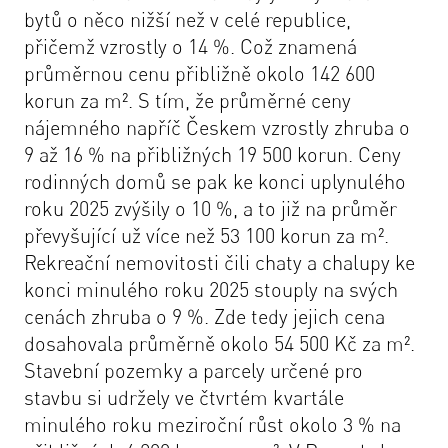
bytů o něco nižší než v celé republice,
přičemž vzrostly o 14 %. Což znamená
průměrnou cenu přibližně okolo 142 600
korun za m². S tím, že průměrné ceny
nájemného napříč Českem vzrostly zhruba o
9 až 16 % na přibližných 19 500 korun. Ceny
rodinných domů se pak ke konci uplynulého
roku 2025 zvýšily o 10 %, a to již na průměr
převyšující už více než 53 100 korun za m².
Rekreační nemovitosti čili chaty a chalupy ke
konci minulého roku 2025 stouply na svých
cenách zhruba o 9 %. Zde tedy jejich cena
dosahovala průměrně okolo 54 500 Kč za m².
Stavební pozemky a parcely určené pro
stavbu si udržely ve čtvrtém kvartále
minulého roku meziroční růst okolo 3 % na