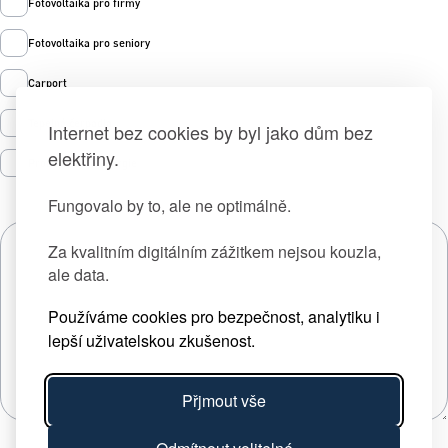
Fotovoltaika pro firmy
Fotovoltaika pro seniory
Carport
Tepelná čerpadla
Internet bez cookies by byl jako dům bez
elektřiny.
Prodej zelené energie
Fungovalo by to, ale ne optimálně.
Za kvalitním digitálním zážitkem nejsou kouzla,
ale data.
Používáme cookies pro bezpečnost, analytiku i
lepší uživatelskou zkušenost.
Přjmout vše