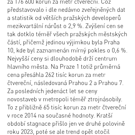
za 176 600 korun za metr čtvereční. Což
představovalo i dle nedávno zveřejněných dat
a statistik od větších pražských developerů
mezikvartální nárůst o 2,9 %. Zvýšení cen se
tak dotklo téměř všech pražských městských
částí, přičemž jedinou výjimkou byla Praha
10, kde byl zaznamenán mírný pokles o 0,6 %.
Nejvyšší ceny si dlouhodobě drží centrum
hlavního města. Na Praze 1 totiž průměrná
cena přesáhla 262 tisíc korun za metr
čtvereční, následovaná Prahou 2 a Prahou 7.
Za posledních jedenáct let se ceny
novostaveb v metropoli téměř ztrojnásobily.
To z přibližně 65 tisíc korun za metr čtvereční
v roce 2014 na současné hodnoty. Kratší
období stagnace přišlo jen ve druhé polovině
roku 2023, poté se ale trend opět otočil