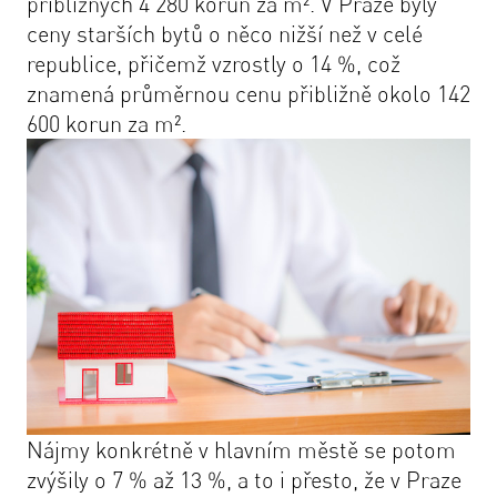
přibližných 4 280 korun za m². V Praze byly
ceny starších bytů o něco nižší než v celé
republice, přičemž vzrostly o 14 %, což
znamená průměrnou cenu přibližně okolo 142
600 korun za m².
Nájmy konkrétně v hlavním městě se potom
zvýšily o 7 % až 13 %, a to i přesto, že v Praze