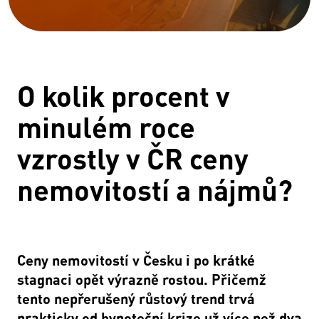
O kolik procent v
minulém roce
vzrostly v ČR ceny
nemovitostí a nájmů?
Ceny nemovitostí v Česku i po krátké
stagnaci opět výrazně rostou. Přičemž
tento nepřerušený růstový trend trvá
prakticky od hypoteční krize už více než dva