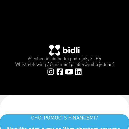
Všeobecné obchodní podmínky
GDPR
Whistleblowing / Oznámení protiprávního jednání
CHCI POMOCI S FINANCEMI?
Napište nám a my se Vám obratem ozveme.