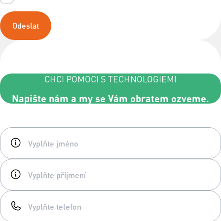
Odeslat
CHCI POMOCI S TECHNOLOGIEMI
Napište nám a my se Vám obratem ozveme.