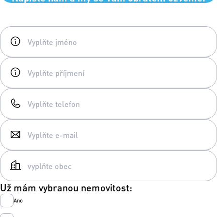
Už mám vybranou nemovitost:
Ano