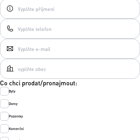
Co chci prodat/pronajmout:
Byty
Domy
Pozemky
Komerční