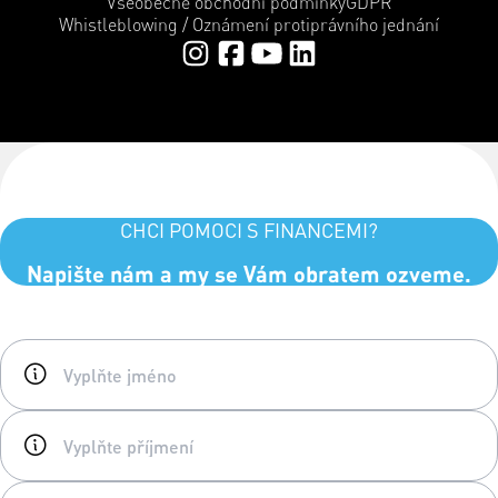
Všeobecné obchodní podmínky
GDPR
Whistleblowing / Oznámení protiprávního jednání
CHCI POMOCI S FINANCEMI?
Napište nám a my se Vám obratem ozveme.