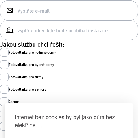
Jakou službu chci řešit:
Fotovoltaika pro rodinné domy
Fotovoltaika pro bytové domy
Fotovoltaika pro firmy
Fotovoltaika pro seniory
Carport
Tepelná čerpadla
Internet bez cookies by byl jako dům bez
elektřiny.
Prodej zelené energie