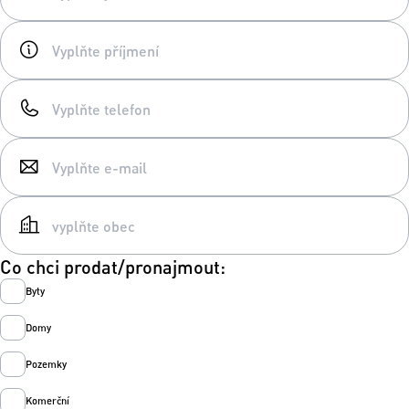
Co chci prodat/pronajmout:
Byty
Domy
Pozemky
Komerční