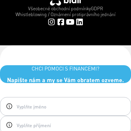
Všeobecné obchodní podmínky
GDPR
Whistleblowing / Oznámení protiprávního jednání
CHCI POMOCI S FINANCEMI?
Napište nám a my se Vám obratem ozveme.