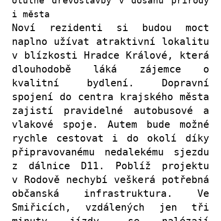
Útulné dřevostavby v dosahu přírody
i města
Noví rezidenti si budou moct
naplno užívat atraktivní lokalitu
v blízkosti Hradce Králové, která
dlouhodobě láká zájemce o
kvalitní bydlení. Dopravní
spojení do centra krajského města
zajistí pravidelné autobusové a
vlakové spoje. Autem bude možné
rychle cestovat i do okolí díky
připravovanému nedalekému sjezdu
z dálnice D11. Poblíž projektu
v Rodově nechybí veškerá potřebná
občanská infrastruktura. Ve
Smiřicích, vzdálených jen tři