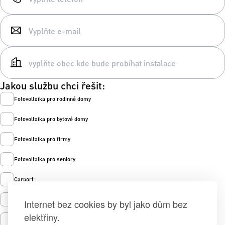
Jakou službu chci řešit:
Fotovoltaika pro rodinné domy
Fotovoltaika pro bytové domy
Fotovoltaika pro firmy
Fotovoltaika pro seniory
Carport
Tepelná čerpadla
Internet bez cookies by byl jako dům bez
elektřiny.
Prodej zelené energie