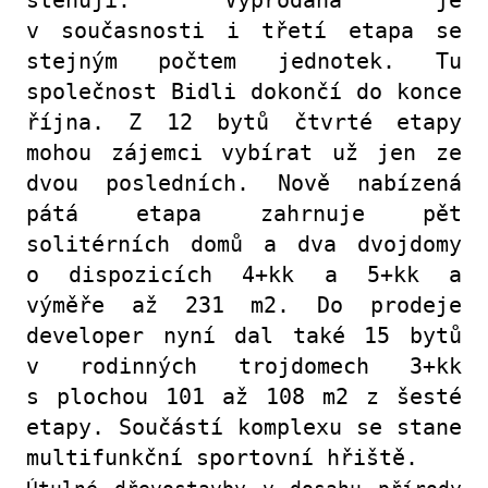
stěhují. Vyprodaná je
v současnosti i třetí etapa se
stejným počtem jednotek. Tu
společnost Bidli dokončí
do konce
října
. Z 12 bytů čtvrté etapy
mohou zájemci vybírat už jen ze
dvou posledních. Nově nabízená
pátá etapa zahrnuje pět
solitérních domů a dva dvojdomy
o dispozicích 4+kk a 5+kk a
výměře až 231 m2. Do prodeje
developer nyní dal také 15 bytů
v rodinných trojdomech 3+kk
s plochou 101 až 108 m2 z šesté
etapy. Součástí komplexu se stane
multifunkční sportovní hřiště.