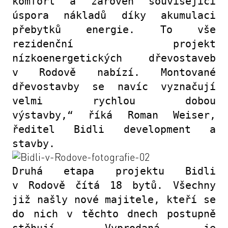
komfort a zároveň související
úspora nákladů díky akumulaci
přebytků energie. To vše
rezidenční projekt
nízkoenergetických dřevostaveb
v Rodově nabízí.
Montované
dřevostavby
se navíc
vyznačují
velmi rychlou dobou
výstavby
,
“ říká Roman Weiser,
ředitel Bidli development a
stavby.
Druhá etapa projektu Bidli
v Rodově čítá 18 bytů. Všechny
již našly nové majitele, kteří se
do nich v těchto dnech postupně