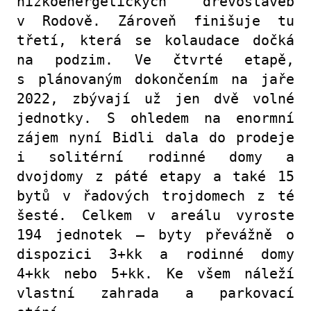
nízkoenergetických dřevostaveb
v Rodově. Zároveň finišuje tu
třetí, která se kolaudace dočká
na podzim. Ve čtvrté etapě,
s plánovaným dokončením na jaře
2022, zbývají už jen dvě volné
jednotky. S ohledem na enormní
zájem nyní Bidli dala do prodeje
i solitérní rodinné domy a
dvojdomy z páté etapy a také 15
bytů v řadových trojdomech z té
šesté. Celkem v areálu vyroste
194 jednotek – byty převážně o
dispozici 3+kk a rodinné domy
4+kk nebo 5+kk. Ke všem náleží
vlastní zahrada a parkovací