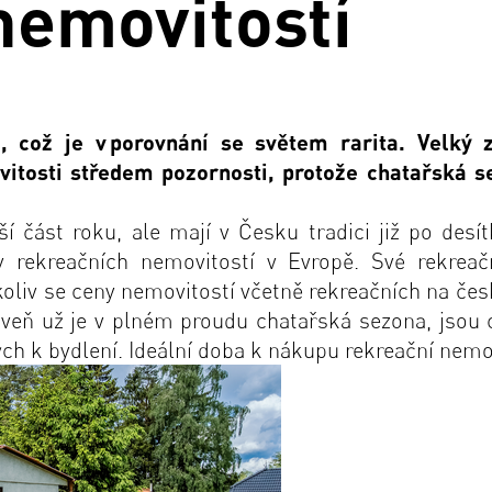
nemovitostí
, což je v
porovn
á
n
í
se sv
ě
tem rarita. Velk
ý
vitosti středem pozornosti, protože chatařská s
část roku, ale mají v Česku tradici již po desítk
 rekreačních nemovitostí v Evropě. Své rekreačn
liv se ceny nemovitostí včetně rekreačních na čes
oveň už je v plném proudu chatařská sezona, jsou 
h k bydlení. Ideální doba k nákupu rekreační nemovi