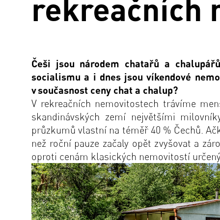
rekreačních 
Češi jsou národem chatařů a chalupářů
socialismu a i dnes jsou víkendové nemo
v
sou
č
asnost ceny chat a chalup?
V rekreačních nemovitostech trávíme menší 
skandinávských zemí největšími milovníky
průzkumů vlastní na téměř 40 % Čechů. Ačko
než roční pauze začaly opět zvyšovat a zár
oproti cenám klasických nemovitostí určenýc