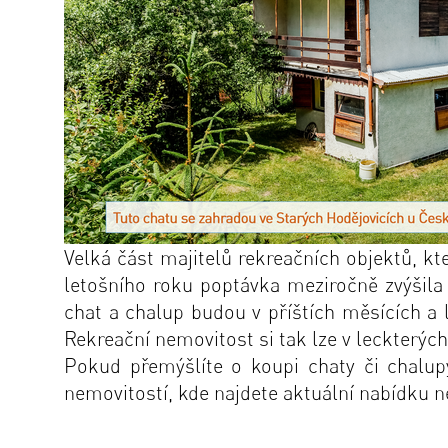
Velká část majitelů rekreačních objektů, kt
letošního roku poptávka meziročně zvýšila
chat a chalup budou v příštích měsících a l
Rekreační nemovitost si tak lze v leckterých 
Pokud přemýšlíte o koupi chaty či chalu
nemovitostí
, kde najdete aktuální nabídku n