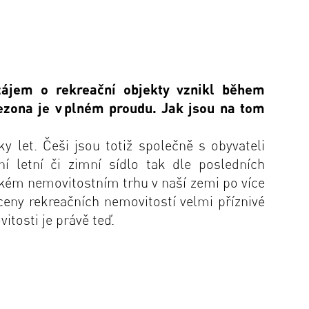
z
á
jem o rekrea
č
n
í
objekty vznikl b
ě
hem
ezona je v
pln
é
m proudu. Jak jsou na tom
y let. Češi jsou totiž společně s obyvateli
í letní či zimní sídlo tak dle posledních
kém nemovitostním trhu v naší zemi po více
ceny rekreačních nemovitostí velmi příznivé
tosti je právě teď.