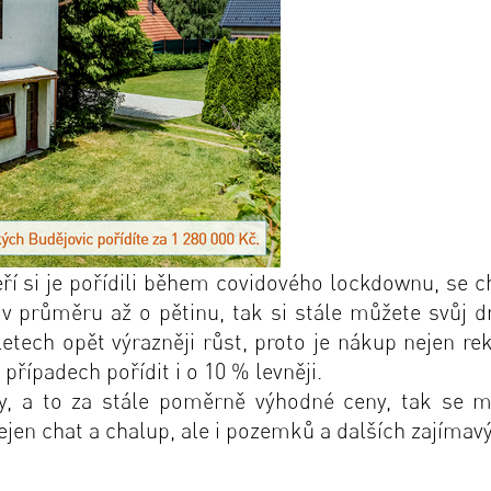
eří si je pořídili během covidového lockdownu, se c
 v průměru až o pětinu, tak si stále můžete svůj 
etech opět výrazněji růst, proto je nákup nejen re
případech pořídit i o 10 % levněji.
py, a to za stále poměrně výhodné ceny, tak se 
ejen chat a chalup, ale i pozemků a dalších zajímav