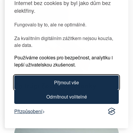
Internet bez cookies by byl jako dům bez
elektřiny.
Fungovalo by to, ale ne optimálně.
Za kvalitním digitálním zážitkem nejsou kouzla,
ale data.
Používáme cookies pro bezpečnost, analytiku i
lepší uživatelskou zkušenost.
08.07.2022
Přjmout vše
Co trápí české peněženky
Odmítnout volitelné
Přizpůsobení