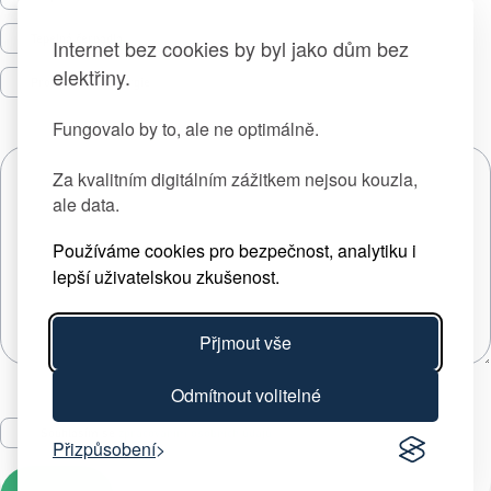
Tepelná čerpadla
Internet bez cookies by byl jako dům bez
elektřiny.
Prodej zelené energie
Fungovalo by to, ale ne optimálně.
Za kvalitním digitálním zážitkem nejsou kouzla,
ale data.
Používáme cookies pro bezpečnost, analytiku i
lepší uživatelskou zkušenost.
Přjmout vše
Odmítnout volitelné
Souhlasím se
zpracováním osobních údajů
Přizpůsobení