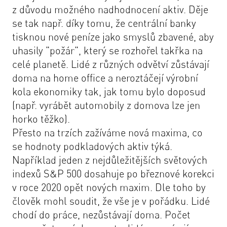
z důvodu možného nadhodnocení aktiv. Děje
se tak např. díky tomu, že centrální banky
tisknou nové peníze jako smyslů zbavené, aby
uhasily "požár", který se rozhořel takřka na
celé planetě. Lidé z různých odvětví zůstávají
doma na home office a neroztáčejí výrobní
kola ekonomiky tak, jak tomu bylo doposud
(např. vyrábět automobily z domova lze jen
horko těžko).
Přesto na trzích zažíváme nová maxima, co
se hodnoty podkladových aktiv týká.
Například jeden z nejdůležitějších světových
indexů S&P 500 dosahuje po březnové korekci
v roce 2020 opět nových maxim. Dle toho by
člověk mohl soudit, že vše je v pořádku. Lidé
chodí do práce, nezůstávají doma. Počet