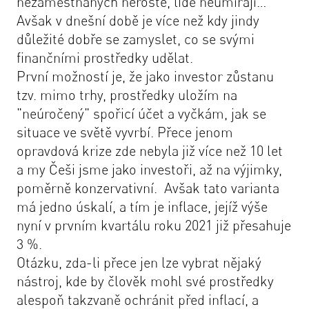
nezaměstnaných neroste, lidé neumírají…
Avšak v dnešní době je více než kdy jindy
důležité dobře se zamyslet, co se svými
finančními prostředky udělat.
První možností je, že jako investor zůstanu
tzv. mimo trhy, prostředky uložím na
"neúročený" spořicí účet a vyčkám, jak se
situace ve světě vyvrbí. Přece jenom
opravdová krize zde nebyla již více než 10 let
a my Češi jsme jako investoři, až na výjimky,
poměrně konzervativní. Avšak tato varianta
má jedno úskalí, a tím je inflace, jejíž výše
nyní v prvním kvartálu roku 2021 již přesahuje
3 %.
Otázku, zda-li přece jen lze vybrat nějaký
nástroj, kde by člověk mohl své prostředky
alespoň takzvaně ochránit před inflací, a