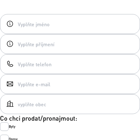
Co chci prodat/pronajmout:
Byty
Domy