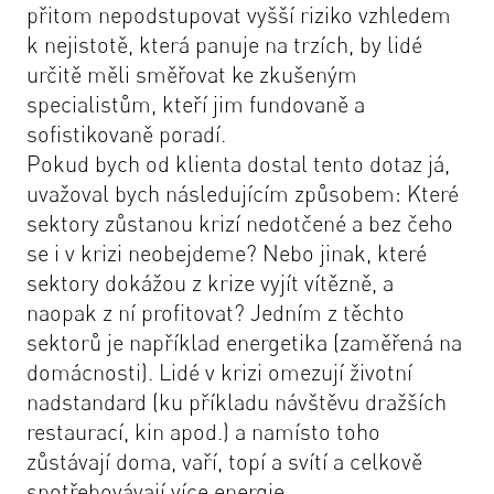
přitom nepodstupovat vyšší riziko vzhledem
k nejistotě, která panuje na trzích, by lidé
určitě měli směřovat ke zkušeným
specialistům, kteří jim fundovaně a
sofistikovaně poradí.
Pokud bych od klienta dostal tento dotaz já,
uvažoval bych následujícím způsobem: Které
sektory zůstanou krizí nedotčené a bez čeho
se i v krizi neobejdeme? Nebo jinak, které
sektory dokážou z krize vyjít vítězně, a
naopak z ní profitovat? Jedním z těchto
sektorů je například energetika (zaměřená na
domácnosti). Lidé v krizi omezují životní
nadstandard (ku příkladu návštěvu dražších
restaurací, kin apod.) a namísto toho
zůstávají doma, vaří, topí a svítí a celkově
spotřebovávají více energie.