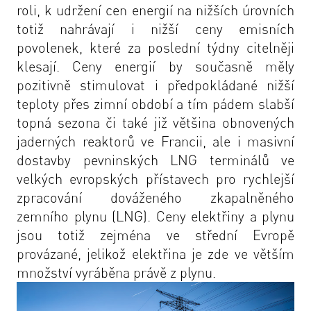
roli, k udržení cen energií na nižších úrovních
totiž nahrávají i nižší ceny emisních
povolenek, které za poslední týdny citelněji
klesají. Ceny energií by současně měly
pozitivně stimulovat i předpokládané nižší
teploty přes zimní období a tím pádem slabší
topná sezona či také již většina obnovených
jaderných reaktorů ve Francii, ale i masivní
dostavby pevninských LNG terminálů ve
velkých evropských přístavech pro rychlejší
zpracování dováženého zkapalněného
zemního plynu (LNG). Ceny elektřiny a plynu
jsou totiž zejména ve střední Evropě
provázané, jelikož elektřina je zde ve větším
množství vyráběna právě z plynu.