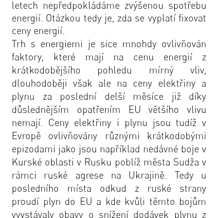
letech nepředpokládáme zvýšenou spotřebu
energií. Otázkou tedy je, zda se vyplatí fixovat
ceny energií.
Trh s energiemi je sice mnohdy ovlivňován
faktory, které mají na cenu energií z
krátkodobějšího pohledu mírný vliv,
dlouhodoběji však ale na ceny elektřiny a
plynu za poslední delší měsíce již díky
důslednějším opatřením EU většího vlivu
nemají. Ceny elektřiny i plynu jsou tudíž v
Evropě ovlivňovány různými krátkodobými
epizodami jako jsou například nedávné boje v
Kurské oblasti v Rusku poblíž města Sudža v
rámci ruské agrese na Ukrajině. Tedy u
posledního místa odkud z ruské strany
proudí plyn do EU a kde kvůli těmto bojům
vyvstávaly obavy o snížení dodávek plynu z