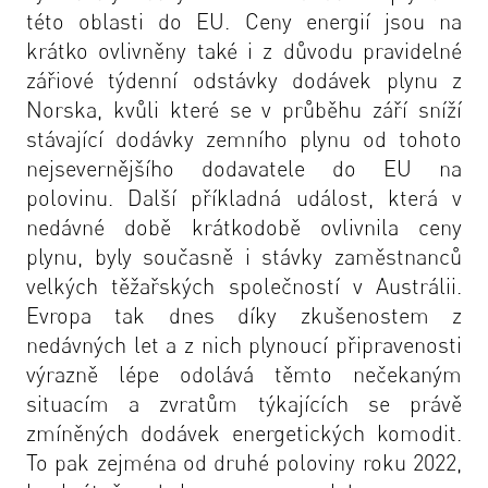
této oblasti do EU. Ceny energií jsou na
krátko ovlivněny také i z důvodu pravidelné
zářiové týdenní odstávky dodávek plynu z
Norska, kvůli které se v průběhu září sníží
stávající dodávky zemního plynu od tohoto
nejsevernějšího dodavatele do EU na
polovinu. Další příkladná událost, která v
nedávné době krátkodobě ovlivnila ceny
plynu, byly současně i stávky zaměstnanců
velkých těžařských společností v Austrálii.
Evropa tak dnes díky zkušenostem z
nedávných let a z nich plynoucí připravenosti
výrazně lépe odolává těmto nečekaným
situacím a zvratům týkajících se právě
zmíněných dodávek energetických komodit.
To pak zejména od druhé poloviny roku 2022,