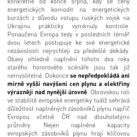
konkrétně od konce srpna, kdy se ceny
energetických komodit na energetických
burzách z důvodu vstupu ruských vojsk na
Ukrajinu prakticky vymknuly kontrole.
Ponaučená Evropa tedy v posledních téměř
dvou letech postupuje ke své energetické
nezávislosti nejrychleji za předešlé dekády.
Obavy ohledně naplnění tohoto dva roky
starého hororového scénáře jsou tak již
nemyslitelné. Dokonce
se nepředpokládá ani
mírně vyšší navýšení cen plynu a elektřiny
výrazněji nad nynější úrovně
. Obrovskou roli
ve stabilitě evropské energetiky tudíž sehrává
důležitost naplněných zásobníků plynu napříč
Evropou včetně ČR nad dlouholetými
průměry. Nejen naplněné kapacity
evropských zásobníků plynu hrají klíčovou