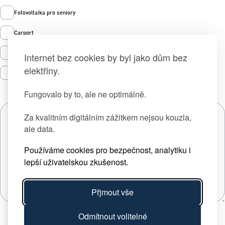
Fotovoltaika pro seniory
Carport
Tepelná čerpadla
Internet bez cookies by byl jako dům bez
elektřiny.
Prodej zelené energie
Fungovalo by to, ale ne optimálně.
Za kvalitním digitálním zážitkem nejsou kouzla,
ale data.
Používáme cookies pro bezpečnost, analytiku i
lepší uživatelskou zkušenost.
Přjmout vše
Odmítnout volitelné