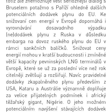
totiž ale znemožňuje vést serióznější dialog s
Bruselem potažmo s Paříží ohledně dalších
potenciálních dodávek plynu do EU. Ke
snižovaní cen energií v Evropě dopomáhá i
vyrovnávání dosavadního výpadku
(ne)dodávek plynu z Ruska v důsledku
embarga na dovoz ruského plynu do EU v
rámci sankčních balíčků. Snižovat ceny
energií mohou v kratší budoucnosti i zmíněné
větší kapacity pevninských LNG terminálů v
Evropě, které se už za poslední více než rok
citelněji zvětšují a rozšiřují. Navíc pravidelné
dodávky zkapalněného plynu především z
USA, Kataru a Austrálie významně doplňuje
za velice přijatelných podmínek i africký
těžařský gigant, Nigérie. O jeho možném
potenciálním navýšení stávajících dodávek