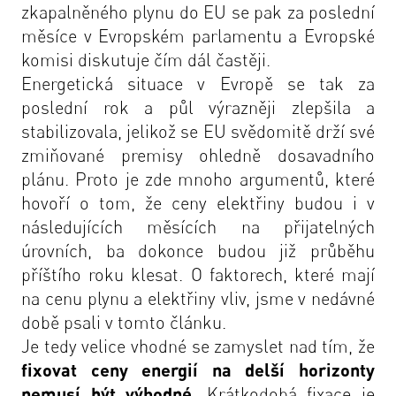
zkapalněného plynu do EU se pak za poslední
měsíce v Evropském parlamentu a Evropské
komisi diskutuje čím dál častěji.
Energetická situace v Evropě se tak za
poslední rok a půl výrazněji zlepšila a
stabilizovala, jelikož se EU svědomitě drží své
zmiňované premisy ohledně dosavadního
plánu. Proto je zde mnoho argumentů, které
hovoří o tom, že ceny elektřiny budou i v
následujících měsících na přijatelných
úrovních, ba dokonce budou již průběhu
příštího roku klesat. O faktorech, které mají
na cenu plynu a elektřiny vliv, jsme v nedávné
době psali v
tomto článku
.
Je tedy velice vhodné se zamyslet nad tím, že
fixovat ceny energií na delší horizonty
nemusí být výhodné
. Krátkodobá fixace je