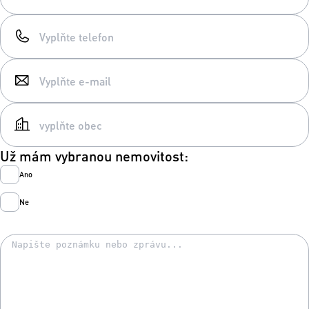
Už mám vybranou nemovitost:
Ano
Ne