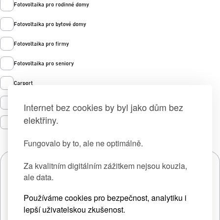
Fotovoltaika pro rodinné domy
Fotovoltaika pro bytové domy
Fotovoltaika pro firmy
Fotovoltaika pro seniory
Carport
Tepelná čerpadla
Internet bez cookies by byl jako dům bez
elektřiny.
Prodej zelené energie
Fungovalo by to, ale ne optimálně.
Za kvalitním digitálním zážitkem nejsou kouzla,
ale data.
Používáme cookies pro bezpečnost, analytiku i
lepší uživatelskou zkušenost.