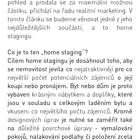
pohled a prodala se za maximální možnou
částku, přichází na řadu
realitní marketing
. V
tomto článku se budeme věnovat jedné z jeho
nejdůležitějších součástí, a to home
stagingu.
Co je to ten
„
home staging
“
?
Cílem home stagingu je dosáhnout toho, aby
se nemovitost jevila co
nejatraktivněji
pro co
největší počet potenciálních zájemců
o její
koupi nebo pronájem. Byt nebo dům je proto
vybaven
krásným nábytkem a doplňky
, které
jsou v souladu s celkovým laděním bytu a
vkusem co největšího počtu zájemců
. Kromě
designových úprav
je nutné se zaměřit také
na
důležité povrchové úpravy
- vymalování
pokojů, nalakování podlahy či položení zcela