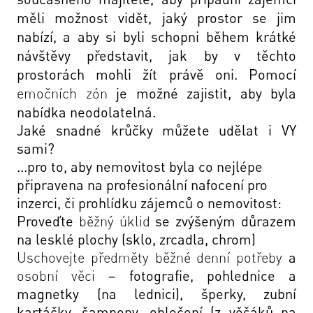
měli možnost vidět, jaký prostor se jim
nabízí, a aby si byli schopni během krátké
návštěvy představit, jak by v těchto
prostorách mohli žít právě oni. Pomocí
emočních zón
je možné zajistit, aby byla
nabídka neodolatelná.
Jaké snadné krůčky můžete udělat i VY
sami?
...pro to, aby nemovitost byla co nejlépe
připravena na profesionální nafocení pro
inzerci, či prohlídku zájemců o nemovitost:
Proveďte
běžný úklid
se zvýšeným důrazem
na lesklé plochy (sklo, zrcadla, chrom)
Uschovejte předměty běžné denní potřeby
a
osobní věci
– fotografie, pohlednice a
magnetky (na lednici), šperky, zubní
kartáčky, šampony, oblečení (z věšáků na