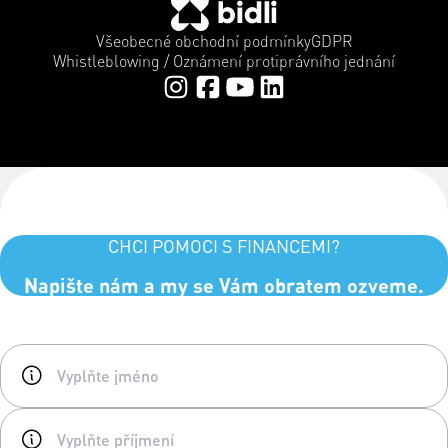
Všeobecné obchodní podmínky
GDPR
Whistleblowing / Oznámení protiprávního jednání
CHCI POMOCI S FINANCEMI?
Napište nám a my se Vám obratem ozveme.