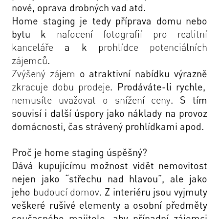
nové, oprava drobných vad atd.
Home staging je tedy příprava domu nebo
bytu k
nafocení fotografií pro
realitní
kanceláře
a k
prohlídce potenciálních
zájemců
.
Zvýšený zájem
o atraktivní nabídku výrazně
zkracuje dobu prodeje
. Prodáváte-li rychle,
nemusíte uvažovat o snížení ceny
. S tím
souvisí i další úspory jako náklady na provoz
domácnosti, čas strávený prohlídkami apod.
Proč je home staging úspěšný?
Dává kupujícímu možnost vidět nemovitost
nejen jako “střechu nad hlavou”, ale jako
jeho
budoucí domov
. Z interiéru jsou vyjmuty
veškeré rušivé elementy a osobní předměty
současného majitele
, aby případní zájemci