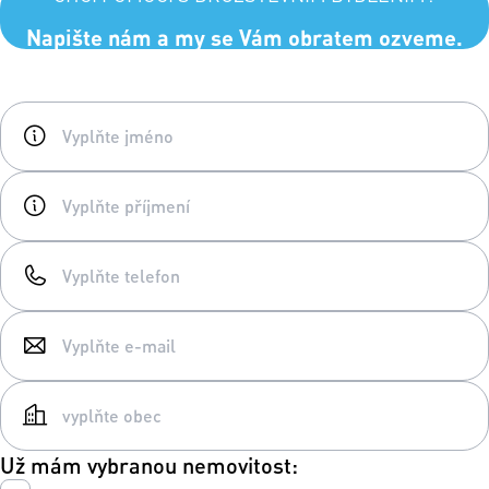
Napište nám a my se Vám obratem ozveme.
Už mám vybranou nemovitost: