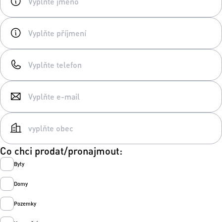
Co chci prodat/pronajmout:
Byty
Domy
Pozemky