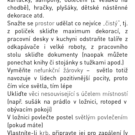
chodbě), hračky, plyšáky, dětské nástěnné
dekorace atd.
Snažte se
prostor
udělat co nejvíce
„čistý“,
tj.
z poliček skliďte maximum dekorací, z
pracovní desky v kuchyni odstraňte talíře z
odkapávače i velké roboty, z pracovního
stolu skliďte dokumenty (naopak můžete
ponechat knihy či stojánky s tužkami apod.)
Vyměňte
nefunkční žárovky
– světlo totiž
navozuje v lidech pozitivnější pocity, proto
čím více světla, tím lépe
Ukliďte
věci nesouvisející s účelem místností
(např. sušák na prádlo v ložnici, rotoped v
obývacím pokoji)
V ložnici povlečte postel
světlým povlečením
(pokud máte)
Vlastníte-li
krb
, připravte jej pro zapálení (v