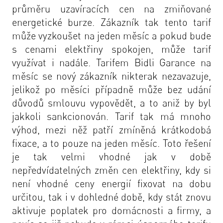
průměru uzavíracích cen na zmiňované
energetické burze. Zákazník tak tento tarif
může vyzkoušet na jeden měsíc a pokud bude
s cenami elektřiny spokojen, může tarif
využívat i nadále. Tarifem Bidli Garance na
měsíc se nový zákazník nikterak nezavazuje,
jelikož po měsíci případně může bez udání
důvodů smlouvu vypovědět, a to aniž by byl
jakkoli sankcionován. Tarif tak má mnoho
výhod, mezi něž patří zmíněná krátkodobá
fixace, a to pouze na jeden měsíc. Toto řešení
je tak velmi vhodné jak v době
nepředvídatelných změn cen elektřiny, kdy si
není vhodné ceny energií fixovat na dobu
určitou, tak i v dohledné době, kdy stát znovu
aktivuje poplatek pro domácnosti a firmy, a