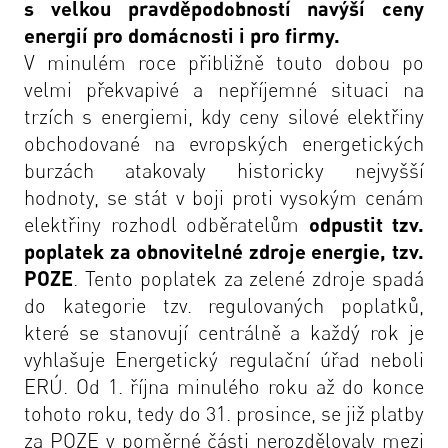
s velkou pravděpodobností navýší ceny
energií pro domácnosti i pro firmy.
V minulém roce přibližně touto dobou po
velmi překvapivé a nepříjemné situaci na
trzích s energiemi, kdy ceny silové elektřiny
obchodované na evropských energetických
burzách atakovaly historicky nejvyšší
hodnoty, se stát v boji proti vysokým cenám
elektřiny rozhodl odběratelům
odpustit tzv.
poplatek za obnovitelné zdroje energie, tzv.
POZE
. Tento poplatek za zelené zdroje spadá
do kategorie tzv. regulovaných poplatků,
které se stanovují centrálně a každý rok je
vyhlašuje Energetický regulační úřad neboli
ERÚ. Od 1. října minulého roku až do konce
tohoto roku, tedy do 31. prosince, se již platby
za POZE v poměrné části nerozdělovaly mezi