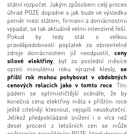
státní rozpočet. Jakým způsobem celý proces
úhrad POZE dopadne a jak bude ve výsledku
poměr mezi státem, firmami a domácnostmi
vypadat, se tak aktuálně velmi intenzivně řeší.
Pokud by tedy stát s velkou
pravděpodobností poplatek za obnovitelné
zdroje domácnostem již neodpustil,
ceny
silové elektřiny
, byť za poslední měsíce
oproti minulému roku výrazně klesly,
se
příští rok mohou pohybovat v obdobných
cenových relacích jako v tomto roce
. Tím
pádem se optimističtější scénáře, že by
konečná cena elektřiny měla v příštím roce
ještě citelněji klesnout, nejspíš neuskuteční.
Jelikož předpokládané snížení i o více než
deset procent z letošních cen se může
opětovným započítáním POZE, které doposud