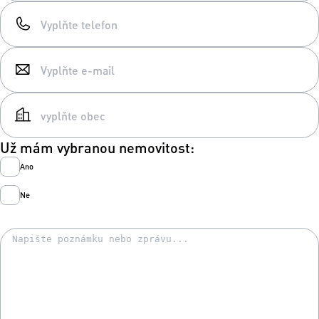
Už mám vybranou nemovitost:
Ano
Ne