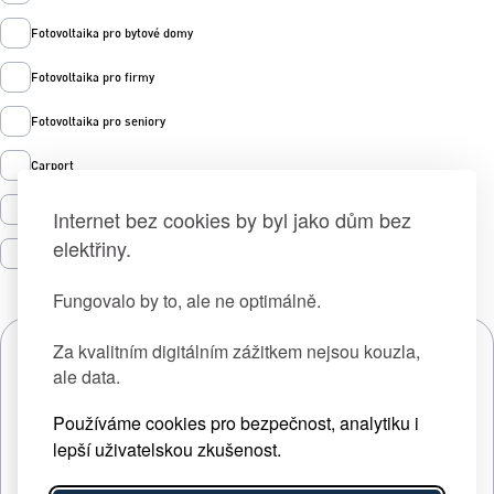
Fotovoltaika pro bytové domy
Fotovoltaika pro firmy
Fotovoltaika pro seniory
Carport
Tepelná čerpadla
Internet bez cookies by byl jako dům bez
elektřiny.
Prodej zelené energie
Fungovalo by to, ale ne optimálně.
Za kvalitním digitálním zážitkem nejsou kouzla,
ale data.
Používáme cookies pro bezpečnost, analytiku i
lepší uživatelskou zkušenost.