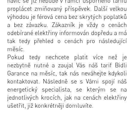
navíc se již nebude v rámci úsporného tarifu
proplácet zmiňovaný příspěvek. Další velkou
výhodou je férová cena bez skrytých poplatků
a bez závazku. Zákazník je vždy o cenách
odebírané elektřiny informován dopředu a má
tak tedy přehled o cenách pro následující
měsíc.
Pokud tedy nechcete platit více než je
nezbytně nutné a zaujal Vás náš
tarif Bidli
Garance na měsíc
, tak nás neváhejte kdykoli
kontaktovat. Následně se s Vámi spojí náš
energetický specialista, se kterým se na
jednotlivých krocích, jak na cenách elektřiny
ušetřit, již konkrétněji domluvíte.