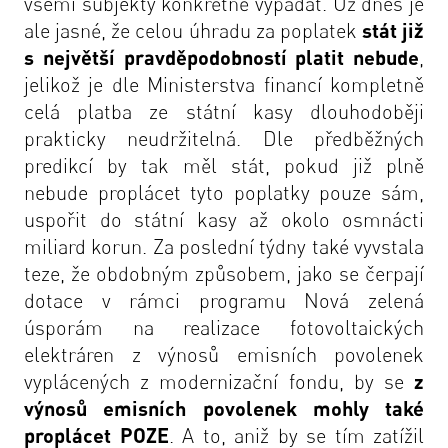
všemi subjekty konkrétně vypadat. Už dnes je
ale jasné, že celou úhradu za poplatek
stát již
s největší pravděpodobností platit nebude
,
jelikož je dle Ministerstva financí kompletně
celá platba ze státní kasy dlouhodoběji
prakticky neudržitelná. Dle předběžných
predikcí by tak měl stát, pokud již plně
nebude proplácet tyto poplatky pouze sám,
uspořit do státní kasy až okolo osmnácti
miliard korun. Za poslední týdny také vyvstala
teze, že obdobným způsobem, jako se čerpají
dotace v rámci programu Nová zelená
úsporám na realizace fotovoltaických
elektráren z výnosů emisních povolenek
vyplácených z modernizační fondu, by se
z
výnosů emisních povolenek mohly také
proplácet POZE
. A to, aniž by se tím zatížil