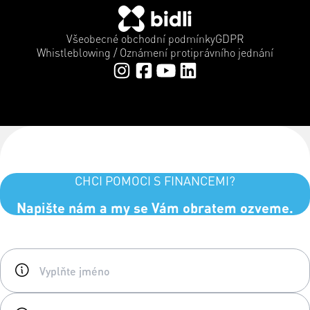
Všeobecné obchodní podmínky
GDPR
Whistleblowing / Oznámení protiprávního jednání
CHCI POMOCI S FINANCEMI?
Napište nám a my se Vám obratem ozveme.