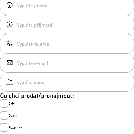
Co chci prodat/pronajmout:
Byty
Domy
Pozemky