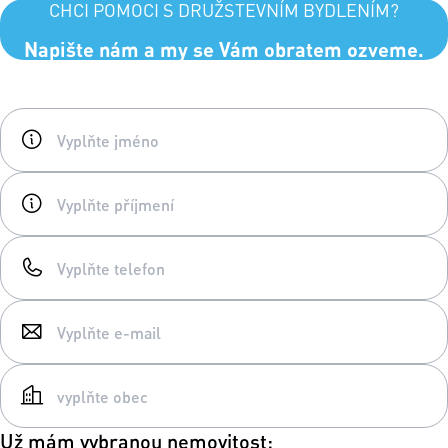
CHCI POMOCI S DRUŽSTEVNÍM BYDLENÍM?
Napište nám a my se Vám obratem ozveme.
Už mám vybranou nemovitost: