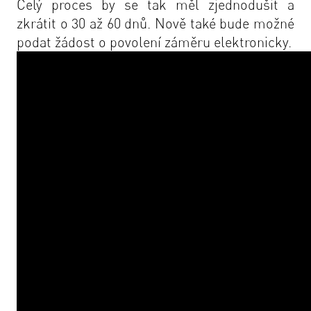
Celý proces by se tak měl zjednodušit a
zkrátit o 30 až 60 dnů. Nově také bude možné
podat žádost o povolení záměru elektronicky.