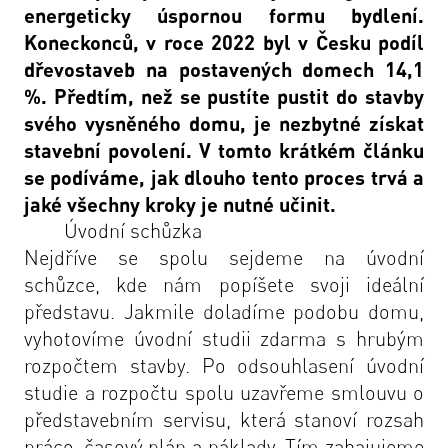
energeticky úspornou formu bydlení.
Koneckonců, v roce 2022 byl v Česku podíl
dřevostaveb na postavených domech 14,1
%. Předtím, než se pustíte pustit do stavby
svého vysněného domu, je nezbytné získat
stavební povolení. V tomto krátkém článku
se podíváme, jak dlouho tento proces trvá a
jaké všechny kroky je nutné učinit.
Úvodní schůzka
Nejdříve se spolu sejdeme na úvodní
schůzce, kde nám popíšete svoji ideální
představu. Jakmile doladíme podobu domu,
vyhotovíme úvodní studii zdarma s hrubým
rozpočtem stavby. Po odsouhlasení úvodní
studie a rozpočtu spolu uzavřeme smlouvu o
představebním servisu, která stanoví rozsah
práce, časový plán a náklady. Tím zahajujeme