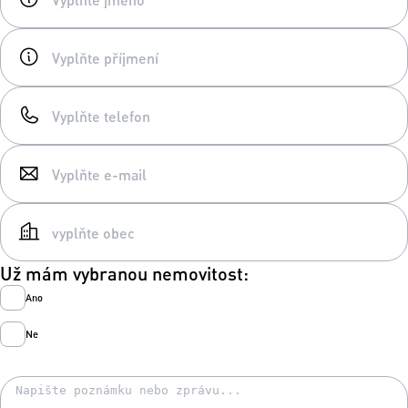
Už mám vybranou nemovitost:
Ano
Ne