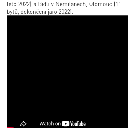
léto 2022) a Bidli v Nemilanech, Olomouc (11
bytů, dokončení jaro 2022).