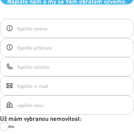
Napište nám a my se Vám obratem ozveme.
Už mám vybranou nemovitost:
Ano