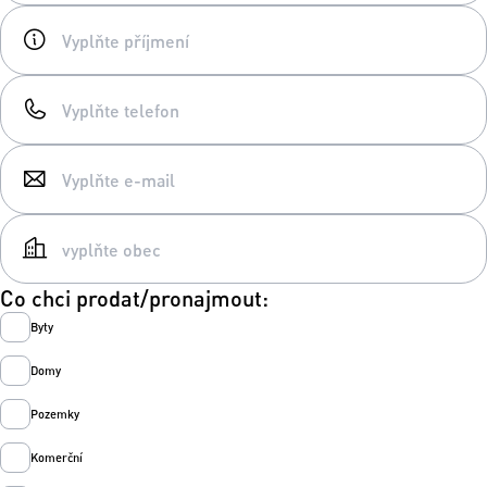
Co chci prodat/pronajmout:
Byty
Domy
Pozemky
Komerční