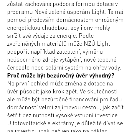
zůstat zachována podpora formou dotace v
programu Nová zelená úsporám Light. Ta má
pomoci především domácnostem ohroženým
energetickou chudobou, aby i ony mohly
snížit své výdaje za energie. Podle
zveřejněných materiálů může NZÚ Light
podpořit například zateplení, výměnu
neúsporného zdroje vytápění, nové tepelné
čerpadlo nebo solární systém na ohřev vody.
Proč může být bezúročný úvěr výhodný?
Na první pohled může změna z dotace na
úvěr působit jako krok zpět. Ve skutečnosti
ale může být bezúročné financování pro řadu
domácností velmi zajímavou cestou, jak začít
šetřit bez nutnosti vysoké vstupní investice.
U fotovoltaické elektrárny je důležité dívat se
na investici jinak než jen jako na náklad.