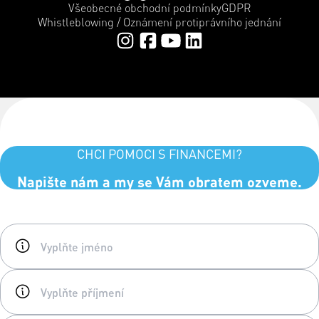
Všeobecné obchodní podmínky
GDPR
Whistleblowing / Oznámení protiprávního jednání
CHCI POMOCI S FINANCEMI?
Napište nám a my se Vám obratem ozveme.