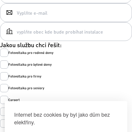
Jakou službu chci řešit:
Fotovoltaika pro rodinné domy
Fotovoltaika pro bytové domy
Fotovoltaika pro firmy
Fotovoltaika pro seniory
Carport
Tepelná čerpadla
Internet bez cookies by byl jako dům bez
elektřiny.
Prodej zelené energie