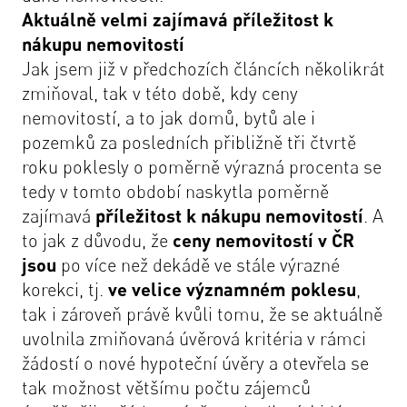
Aktuálně velmi zajímavá příležitost k
nákupu nemovitostí
Jak jsem již v předchozích článcích několikrát
zmiňoval, tak v této době, kdy ceny
nemovitostí, a to jak domů, bytů ale i
pozemků za posledních přibližně tři čtvrtě
roku poklesly o poměrně výrazná procenta se
tedy v tomto období naskytla poměrně
zajímavá
příležitost k nákupu nemovitostí
. A
to jak z důvodu, že
ceny nemovitostí v ČR
jsou
po více než dekádě ve stále výrazné
korekci, tj.
ve velice významném poklesu
,
tak i zároveň právě kvůli tomu, že se aktuálně
uvolnila zmiňovaná úvěrová kritéria v rámci
žádostí o nové hypoteční úvěry a otevřela se
tak možnost většímu počtu zájemců