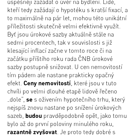
úspěšněji zažádat o úvěr na bydlení. Lidé,
kteří tedy zažádají o hypotéku s kratší fixací, a
to maximálně na pár let, mohou této unikátní
příležitosti skutečně velmi efektivně využít.
Byť jsou úrokové sazby aktuálně stále na
sedmi procentech, tak v souvislosti s již
klesající inflací začne v tomto roce či na
začátku příštího roku rada ČNB úrokové
sazby postupně snižovat. U cen nemovitostí
tím pádem ale nastane prakticky opačný
efekt.
Ceny nemovitostí
, které jsou v tuto
chvíli po velmi dlouhé etapě lidově řečeno
„dole“,
se
s oživením hypotečního trhu, který
nejspíš znovu nastane po snížení úrokových
sazeb,
budou
pravděpodobně opět, jako tomu
bylo až do první poloviny minulého roku,
razantně zvyšovat
. Je proto tedy dobré s