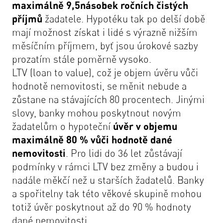
maximálně 9,5násobek ročních čistých
příjmů
žadatele. Hypotéku tak po delší době
mají možnost získat i lidé s výrazně nižším
měsíčním příjmem, byť jsou úrokové sazby
prozatím stále poměrně vysoko.
LTV (loan to value), což je objem úvěru vůči
hodnotě nemovitosti, se měnit nebude a
zůstane na stávajících 80 procentech. Jinými
slovy, banky mohou poskytnout novým
žadatelům o hypoteční
úvěr v objemu
maximálně 80 % vůči hodnotě dané
nemovitosti
. Pro lidi do 36 let zůstávají
podmínky v rámci LTV bez změny a budou i
nadále měkčí než u starších žadatelů. Banky
a spořitelny tak této věkové skupině mohou
totiž úvěr poskytnout až do 90 % hodnoty
dané nemovitosti.