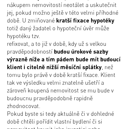
nákupem nemovitostí neotálet a uskutečnit
jej, pokud možno ještě v této velmi příhodné
době. U zmiňované
kratší fixace hypotéky
totiž daný žadatel o hypoteční úvěr může
hypotéku tzv.
refixovat, a to již v době, kdy už s velkou
pravděpodobností
budou úrokové sazby
výrazně níže a tím pádem bude mít budoucí
klient i citelně nižší měsíční splátky
, než
tomu bylo právě v době kratší fixace. Klient
tak ve výsledku velmi znatelně ušetří a
zároveň koupená nemovitost se mu bude v
budoucnu pravděpodobně rapidně
zhodnocovat.
Pokud byste si tedy aktuálně či v dohledné
době chtěli pořídit vlastní bydlení či si