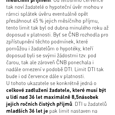
tak noví žadatelé o hypoteční úvěr mohou v
rámci splátek úvěru eventuálně opět
přesáhnout 45 % jejich měsíčního příjmu,
tento limit tak byl od dubna minulého roku až
doposud v platnosti. Byť se ČNB rozhodla pro
zpřístupnění těchto podmínek, které
pomůžou i žadatelům o hypotéky, kteří
doposud byli se svými žádostmi tzv. pod
čarou, tak ale zároveň ČNB ponechala i
nadále omezení v podobě DTI. Limit DTI tak
bude i od července dále v platnosti.
U tohoto ukazatele se konkrétně jedná o
celkové zadlužení žadatele, které musí být
u lidí nad 36 let maximálně 8,5násobek
jejich ročních čistých příjmů
. DTI u žadatelů
mladších 36 let je
pak limit nastaven na