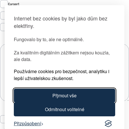
Carport
Tepelná čerpadla
Internet bez cookies by byl jako dům bez
elektřiny.
Prodej zelené energie
Fungovalo by to, ale ne optimálně.
Za kvalitním digitálním zážitkem nejsou kouzla,
ale data.
Používáme cookies pro bezpečnost, analytiku i
lepší uživatelskou zkušenost.
Přjmout vše
Odmítnout volitelné
Souhlasím se
zpracováním osobních údajů
Přizpůsobení