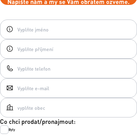
Napište nám a my se Vám obratem ozveme.
Co chci prodat/pronajmout:
Byty