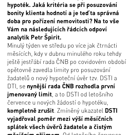
hypoték. Jaká kritéria se při posuzování
bonity klienta hodnotí a je teď ta správná
doba pro pořízení nemovitosti? Na to vše
Vám na následujících řádcích odpoví
analytik Petr Špirit.
Minulý týden ve středu po více jak čtrnácti
měsících, kdy v dubnu minulého roku tehdy
ještě jestřábí rada ČNB po covidovém období
opětovně zavedla limity pro posuzování
žadatelů o nový hypoteční úvěr tzv. DSTI a
DTI, se
nynější rada ČNB rozhodla první
jmenovaný limit
, a to DSTI od letošního
července u nových žádostí o hypotéku,
kompletně zrušit
. Zmíněný ukazatel
DSTI
vyjadřoval poměr mezi výší měsíčních
splátek všech úvěrů žadatele a čistým
měsíčním příjmem
. Od letošního července