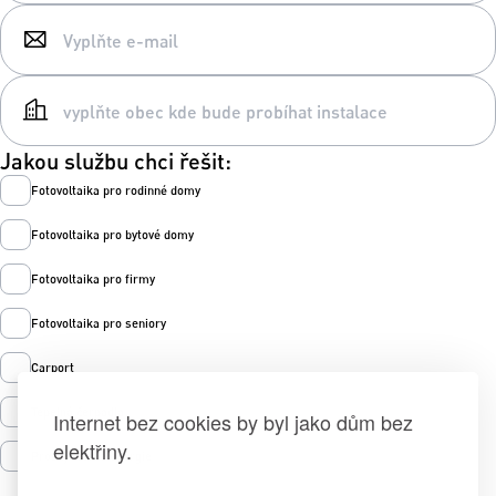
Jakou službu chci řešit:
Fotovoltaika pro rodinné domy
Fotovoltaika pro bytové domy
Fotovoltaika pro firmy
Fotovoltaika pro seniory
Carport
Tepelná čerpadla
Internet bez cookies by byl jako dům bez
elektřiny.
Prodej zelené energie