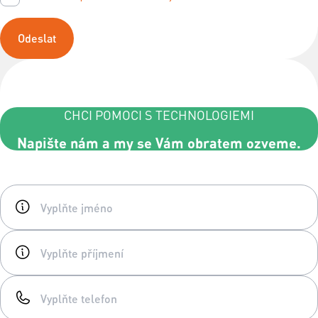
Odeslat
CHCI POMOCI S TECHNOLOGIEMI
Napište nám a my se Vám obratem ozveme.