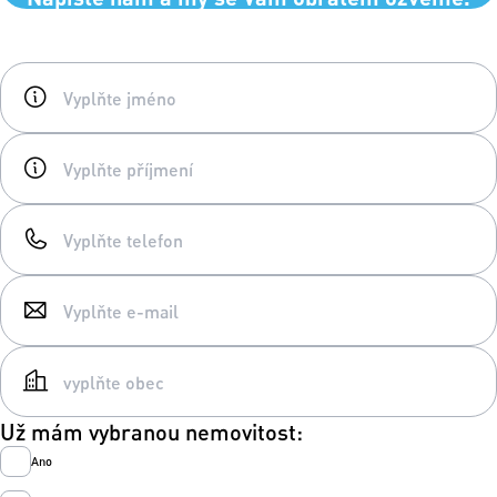
Už mám vybranou nemovitost:
Ano