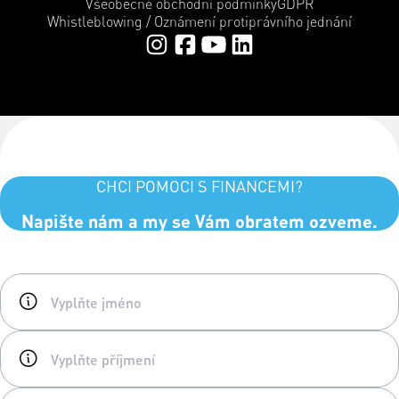
Všeobecné obchodní podmínky
GDPR
Whistleblowing / Oznámení protiprávního jednání
CHCI POMOCI S FINANCEMI?
Napište nám a my se Vám obratem ozveme.