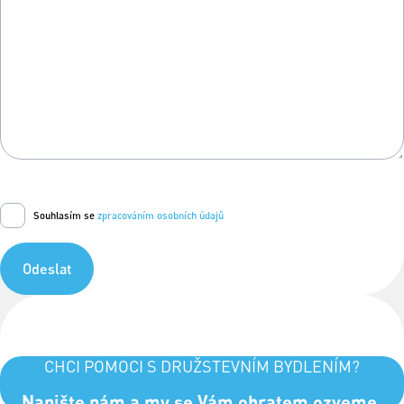
Souhlasím se
zpracováním osobních údajů
Odeslat
CHCI POMOCI S DRUŽSTEVNÍM BYDLENÍM?
Napište nám a my se Vám obratem ozveme.