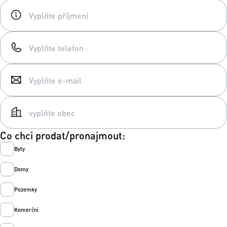
Co chci prodat/pronajmout:
Byty
Domy
Pozemky
Komerční