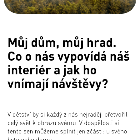
Můj dům, můj hrad.
Co o nás vypovídá náš
interiér a jak ho
vnímají návštěvy?
V dětství by si každý z nás nejraději přetvořil
celý svět k obrazu svému. V dospělosti si
tento sen můžeme splnit jen zčásti: u svého
bytu nebo domu.