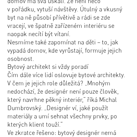
domov má svá úskalí. Že není něco
v pořádku, vytuší návštěvy. Útulný a vkusný
byt na ně působí přívětivě a rádi se zde
vracejí, ve špatně zařízeném interiéru se
naopak necítí být vítaní.
Nesmíme také zapomínat na děti – to, jak
vypadá domov, kde vyrůstají, formuje jejich
osobnost.
Bytový architekt si vždy poradí
Čím dále více lidí oslovuje bytové architekty.
V čem je jejich role důležitá? „
Mnohým
nedochází, že designér není pouze člověk,
který navrhne pěkný interiér
,“ říká Michal
Dumbrovský. „
Designér ví, jaké použít
materiály a umí sehnat všechny prvky, po
kterých klient touží.
“
Ve zkratce řešeno: bytový designér nemá