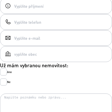
Už mám vybranou nemovitost:
Ano
Ne