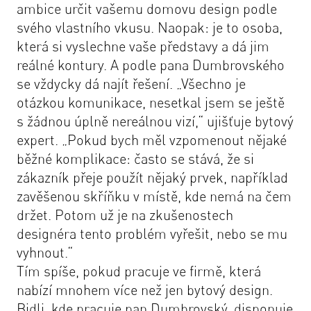
ambice určit vašemu domovu design podle
svého vlastního vkusu. Naopak: je to osoba,
která si vyslechne vaše představy a dá jim
reálné kontury. A podle pana Dumbrovského
se vždycky dá najít řešení. „
Všechno je
otázkou komunikace, nesetkal jsem se ještě
s žádnou úplně nereálnou vizí,
“ ujišťuje bytový
expert. „
Pokud bych měl vzpomenout nějaké
běžné komplikace:
často se stává, že si
zákazník přeje použít nějaký prvek, například
zavěšenou skříňku v místě, kde nemá na čem
držet. Potom už je na zkušenostech
designéra tento problém vyřešit, nebo se mu
vyhnout.
“
Tím spíše, pokud pracuje ve firmě, která
nabízí mnohem více než jen bytový design.
Bidli, kde pracuje pan Dumbrovský, disponuje