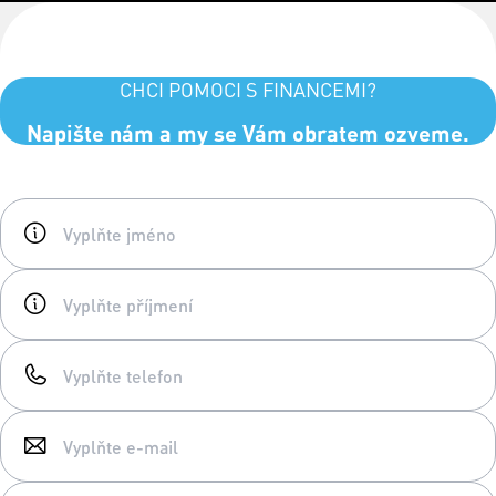
CHCI POMOCI S FINANCEMI?
Napište nám a my se Vám obratem ozveme.