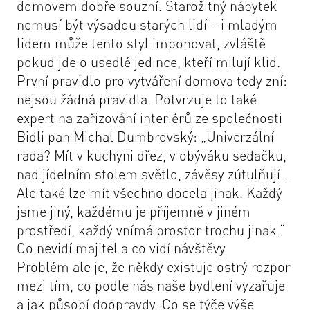
domovem dobře souzní. Starožitný nábytek
nemusí být výsadou starých lidí – i mladým
lidem může tento styl imponovat, zvláště
pokud jde o usedlé jedince, kteří milují klid.
První pravidlo pro vytváření domova tedy zní:
nejsou žádná pravidla. Potvrzuje to také
expert na zařizování interiérů ze společnosti
Bidli pan Michal Dumbrovský: „
Univerzální
rada? Mít v kuchyni dřez, v obýváku sedačku,
nad jídelním stolem světlo, závěsy zútulňují…
Ale také lze mít všechno docela jinak. Každý
jsme jiný, každému je příjemně v jiném
prostředí, každý vnímá prostor trochu jinak.
“
Co nevidí majitel a co vidí návštěvy
Problém ale je, že někdy existuje ostrý rozpor
mezi tím, co podle nás naše bydlení vyzařuje
a jak působí doopravdy. Co se týče výše