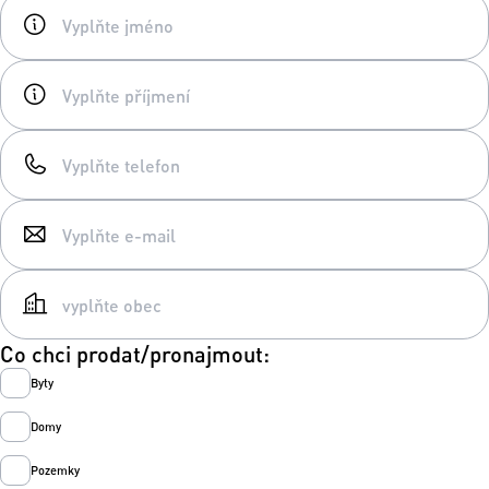
Co chci prodat/pronajmout:
Byty
Domy
Pozemky