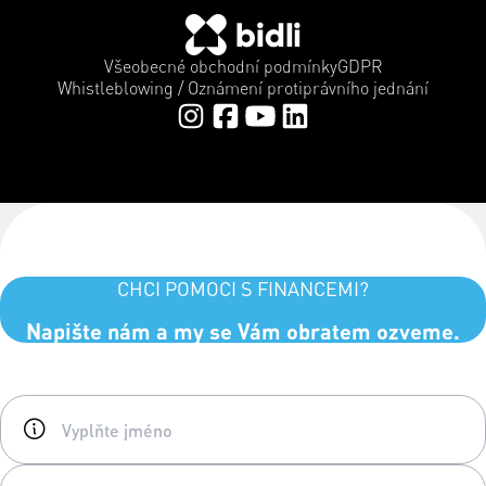
Všeobecné obchodní podmínky
GDPR
Whistleblowing / Oznámení protiprávního jednání
CHCI POMOCI S FINANCEMI?
Napište nám a my se Vám obratem ozveme.