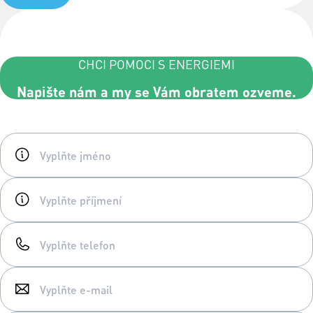
CHCI POMOCI S ENERGIEMI
Napište nám a my se Vám obratem ozveme.