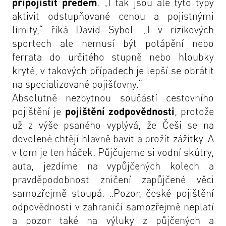
připojistit předem
. „I tak jsou ale tyto typy
aktivit odstupňované cenou a pojistnými
limity,“ říká David Sybol. „I v rizikových
sportech ale nemusí být potápění nebo
ferrata do určitého stupně nebo hloubky
kryté, v takových případech je lepší se obrátit
na specializované pojišťovny.“
Absolutně nezbytnou součástí cestovního
pojištění je
pojištění zodpovědnosti
, protože
už z výše psaného vyplývá, že Češi se na
dovolené chtějí hlavně bavit a prožít zážitky. A
v tom je ten háček. Půjčujeme si vodní skútry,
auta, jezdíme na vypůjčených kolech a
pravděpodobnost zničení zapůjčené věci
samozřejmě stoupá. „Pozor, české pojištění
odpovědnosti v zahraničí samozřejmě neplatí
a pozor také na výluky z půjčených a