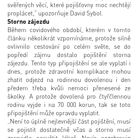
svěřených věcí, které pojišťovny moc nechtějí
proplácet,“ upozorňuje David Sybol.
Storno zájezdu
Během covidového období, kterém v tomto
článku několikrát vzpomínáme, protože silně
ovlivnilo cestování po celém světe, se do
popředí zájmu dostalo pojištění storna
zájezdu. Tento typ připojištění se ale vyplatí i
dnes, protože zdravotní komplikace mohou
zhatit odjezd na rodinnou dovolenou i den
předem třeba kvůli nemoci přenesené ze
školky. A protože dovolená pro čtyřčlennou
rodinu vyjde i na 70 000 korun, tak se toto
připojištění může opravdu vyplatit.
„Není to úplně nejlevnější část pojištění, musí
se pojistit dostatečně včas a storno musí
zpravidla posvětit lékař. Navíc nezahrnuje