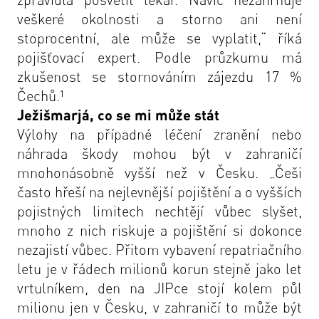
veškeré okolnosti a storno ani není
stoprocentní, ale může se vyplatit,“ říká
pojišťovací expert. Podle průzkumu má
zkušenost se stornováním zájezdu 17 %
Čechů.¹
Ježišmarjá, co se mi může stát
Výlohy na případné léčení zranění nebo
náhrada škody mohou být v zahraničí
mnohonásobně vyšší než v Česku. „Češi
často hřeší na nejlevnější pojištění a o vyšších
pojistných limitech nechtějí vůbec slyšet,
mnoho z nich riskuje a pojištění si dokonce
nezajistí vůbec. Přitom vybavení repatriačního
letu je v řádech milionů korun stejně jako let
vrtulníkem, den na JIPce stojí kolem půl
milionu jen v Česku, v zahraničí to může být