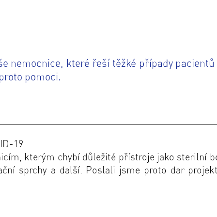
še nemocnice, které řeší těžké případy pacientů 
 proto pomoci.
VID-19
cím, kterým chybí důležité přístroje
jako sterilní 
ční sprchy a další. Poslali jsme proto dar proje