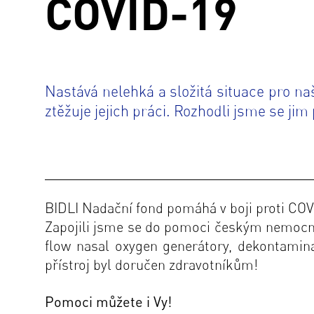
COVID-19
Nastává nelehká a složitá situace pro na
ztěžuje jejich práci. Rozhodli jsme se jim
B
IDLI Nadační fond pomáhá v boji proti CO
Zapojili jsme se do pomoci českým nemocni
flow nasal oxygen generátory, dekontamina
přístroj byl doručen zdravotníkům!
Pomoci můžete i Vy!