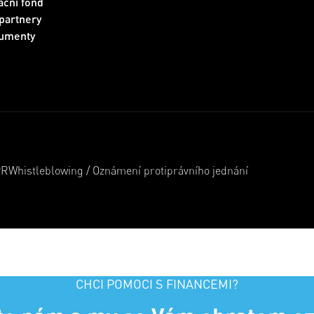
ční fond
partnery
umenty
PR
Whistleblowing / Oznámení protiprávního jednání
CHCI POMOCI S FINANCEMI?