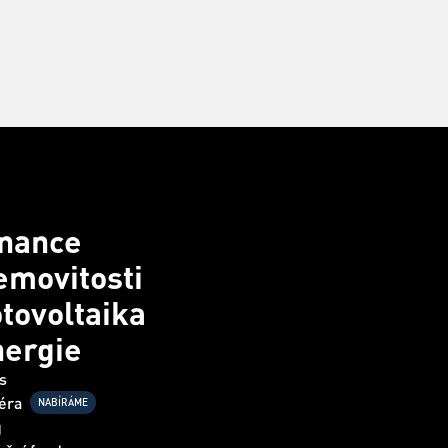
inance
movitosti
tovoltaika
nergie
s
éra
NABÍRÁME
g