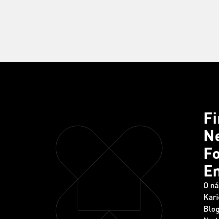
F
Ne
Fo
E
O ná
Kari
Blo