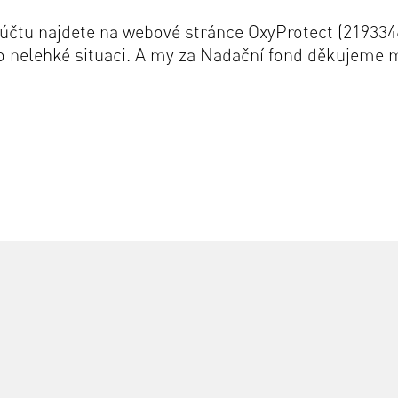
o účtu najdete na webové stránce OxyProtect (2193346
to nelehké situaci. A my za Nadační fond děkujeme m