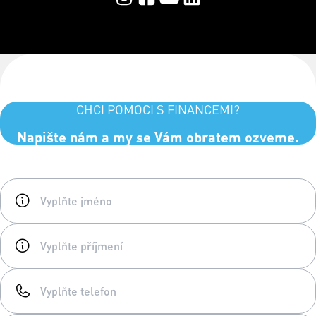
CHCI POMOCI S FINANCEMI?
Napište nám a my se Vám obratem ozveme.