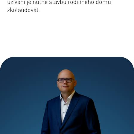
užívání je nutné stavbu rodinného domu
zkolaudovat.