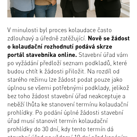
V minulosti byl proces kolaudace často
zdlouhavý a úředně zatěžující.
Nově se žádost
o kolaudační rozhodnutí podává skrze
portál stavebníka online.
Stavební úřad vám
po vyžádání předloží seznam podkladů, které
budou chtít k žádosti přiložit. Na rozdíl od
starého režimu lze žádost podat pouze jako
úplnou se všemi potřebnými podklady, jelikož
bez toho žádost stavební úřad neakceptuje a
neběží lhůta ke stanovení termínu kolaudační
prohlídky. Po podání úplné žádosti stavební
úřad musí stanovit termín kolaudační
prohlídky do 30 dní, kdy tento termín dá