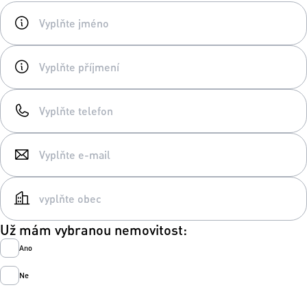
Už mám vybranou nemovitost:
Ano
Ne