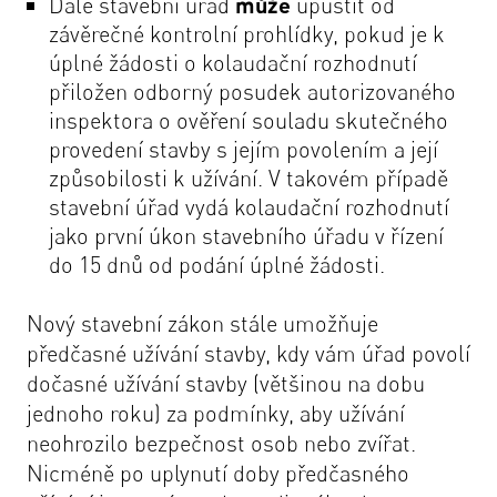
Dále stavební úřad
může
upustit od
závěrečné kontrolní prohlídky, pokud je k
úplné žádosti o kolaudační rozhodnutí
přiložen odborný posudek autorizovaného
inspektora o ověření souladu skutečného
provedení stavby s jejím povolením a její
způsobilosti k užívání. V takovém případě
stavební úřad vydá kolaudační rozhodnutí
jako první úkon stavebního úřadu v řízení
do 15 dnů od podání úplné žádosti.
Nový stavební zákon stále umožňuje
předčasné užívání stavby, kdy vám úřad povolí
dočasné užívání stavby (většinou na dobu
jednoho roku) za podmínky, aby užívání
neohrozilo bezpečnost osob nebo zvířat.
Nicméně po uplynutí doby předčasného