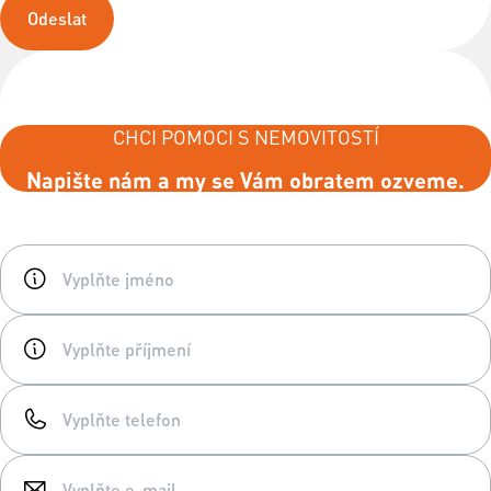
Odeslat
CHCI POMOCI S NEMOVITOSTÍ
Napište nám a my se Vám obratem ozveme.