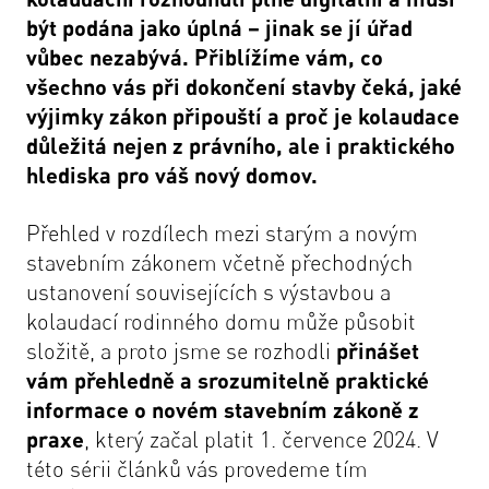
být podána jako úplná – jinak se jí úřad
vůbec nezabývá. Přiblížíme vám, co
všechno vás při dokončení stavby čeká, jaké
výjimky zákon připouští a proč je kolaudace
důležitá nejen z právního, ale i praktického
hlediska pro váš nový domov.
Přehled v rozdílech mezi starým a novým
stavebním zákonem včetně přechodných
ustanovení souvisejících s výstavbou a
kolaudací rodinného domu může působit
složitě, a proto jsme se rozhodli
přinášet
vám přehledně a srozumitelně praktické
informace o novém stavebním zákoně z
praxe
, který začal platit 1. července 2024. V
této sérii článků vás provedeme tím