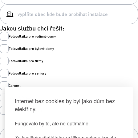
Jakou službu chci řešit:
Fotovoltaika pro rodinné domy
Fotovoltaika pro bytové domy
Fotovoltaika pro firmy
Fotovoltaika pro seniory
Carport
Tepelná čerpadla
Internet bez cookies by byl jako dům bez
elektřiny.
Prodej zelené energie
Fungovalo by to, ale ne optimálně.
Za kvalitním digitálním zážitkem nejsou kouzla,