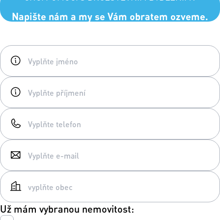
Napište nám a my se Vám obratem ozveme.
Už mám vybranou nemovitost: