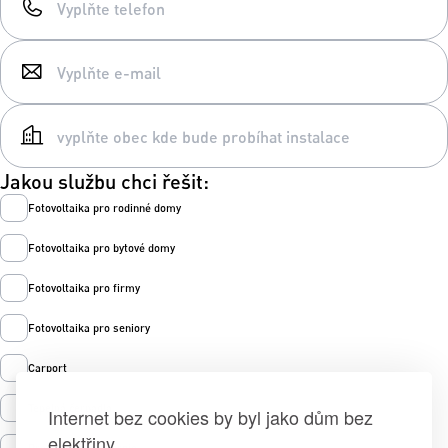
Jakou službu chci řešit:
Fotovoltaika pro rodinné domy
Fotovoltaika pro bytové domy
Fotovoltaika pro firmy
Fotovoltaika pro seniory
Carport
Tepelná čerpadla
Internet bez cookies by byl jako dům bez
elektřiny.
Prodej zelené energie