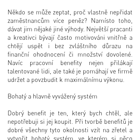
Někdo se může zeptat, proč vlastně nepřidat
zaměstnancům více peněz? Namísto toho,
dávat jim nějaké jiné výhody. Největší pracanti
a kreativci bývají často motivováni vnitřně a
chtějí uspět i bez zvláštního důrazu na
finanční ohodnocení či množství dovolené.
Navíc pracovní benefity nejen přilákají
talentované lidi, ale také je pomáhají ve firmě
udržet a povzbudit k maximálnímu výkonu.
Bohatý a hlavně vyvážený systém
Dobrý benefit je ten, který bych chtěl, ale
nepotřebuji si jej koupit. Při tvorbě benefitů je
dobré všechny tyto okolnosti vzít na zřetel a
vytvořit bohatý systém, ve kterém si něco