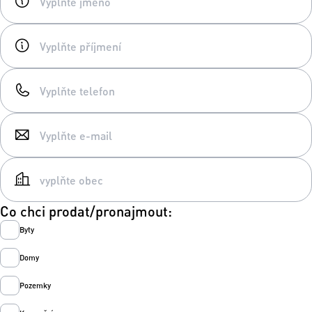
Co chci prodat/pronajmout:
Byty
Domy
Pozemky