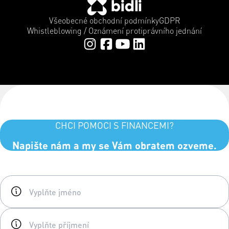
Všeobecné obchodní podmínky
GDPR
Whistleblowing / Oznámení protiprávního jednání
CHCI POMOCI S FINANCEMI?
Napište nám a my se Vám obratem ozveme.