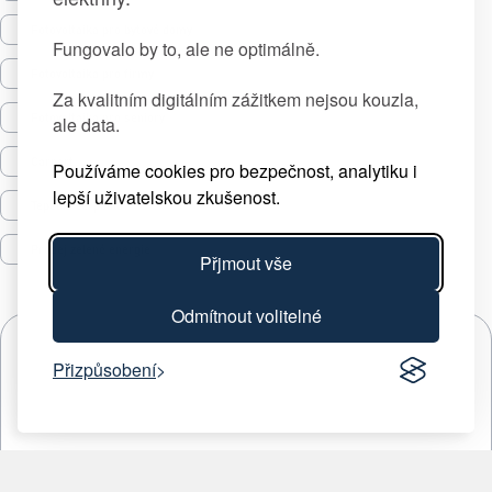
Fotovoltaika pro bytové domy
Fungovalo by to, ale ne optimálně.
Fotovoltaika pro firmy
Za kvalitním digitálním zážitkem nejsou kouzla,
Fotovoltaika pro seniory
ale data.
Carport
Používáme cookies pro bezpečnost, analytiku i
lepší uživatelskou zkušenost.
Tepelná čerpadla
Prodej zelené energie
Přjmout vše
Odmítnout volitelné
Přizpůsobení