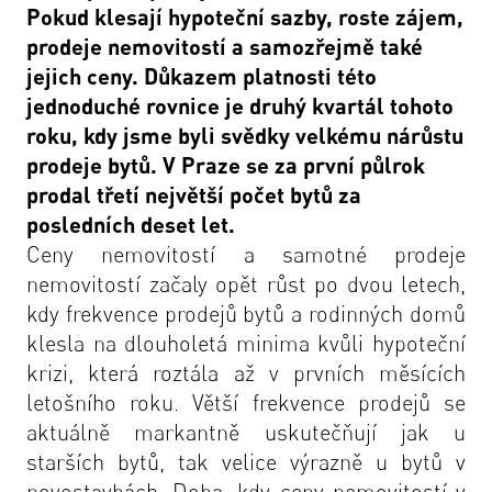
Pokud klesají hypoteční sazby, roste zájem,
prodeje nemovitostí a samozřejmě také
jejich ceny. Důkazem platnosti této
jednoduché rovnice je druhý kvartál tohoto
roku, kdy jsme byli svědky velkému nárůstu
prodeje bytů. V Praze se za první půlrok
prodal třetí největší počet bytů za
posledních deset let.
Ceny nemovitostí a samotné prodeje
nemovitostí začaly opět růst po dvou letech,
kdy frekvence prodejů bytů a rodinných domů
klesla na dlouholetá minima kvůli hypoteční
krizi, která roztála až v prvních měsících
letošního roku. Větší frekvence prodejů se
aktuálně markantně uskutečňují jak u
starších bytů, tak velice výrazně u bytů v
novostavbách. Doba, kdy ceny nemovitostí v