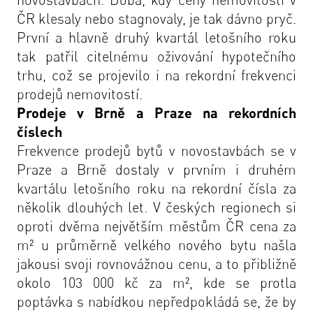
ČR klesaly nebo stagnovaly, je tak dávno pryč.
První a hlavně druhý kvartál letošního roku
tak patřil citelnému oživování hypotečního
trhu, což se projevilo i na rekordní frekvenci
prodejů nemovitostí.
Prodeje v Brně a Praze na rekordních
číslech
Frekvence prodejů bytů v novostavbách se v
Praze a Brně dostaly v prvním i druhém
kvartálu letošního roku na rekordní čísla za
několik dlouhých let. V českých regionech si
oproti dvěma největším městům ČR cena za
m² u průměrně velkého nového bytu našla
jakousi svoji rovnovážnou cenu, a to přibližně
okolo 103 000 kč za m², kde se protla
poptávka s nabídkou nepředpokládá se, že by