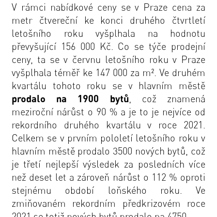
V rámci nabídkové ceny se v Praze cena za
metr čtvereční ke konci druhého čtvrtletí
letošního roku vyšplhala na hodnotu
převyšující 156 000 Kč. Co se týče prodejní
ceny, ta se v červnu letošního roku v Praze
vyšplhala téměř ke 147 000 za m². Ve druhém
kvartálu tohoto roku se v hlavním městě
prodalo na 1900 bytů
, což znamená
meziroční nárůst o 90 % a je to je nejvíce od
rekordního druhého kvartálu v roce 2021.
Celkem se v prvním pololetí letošního roku v
hlavním městě prodalo 3500 nových bytů, což
je třetí nejlepší výsledek za posledních více
než deset let a zároveň nárůst o 112 % oproti
stejnému období loňského roku. Ve
zmiňovaném rekordním předkrizovém roce
2021 se totiž nových bytů prodalo na 4750.