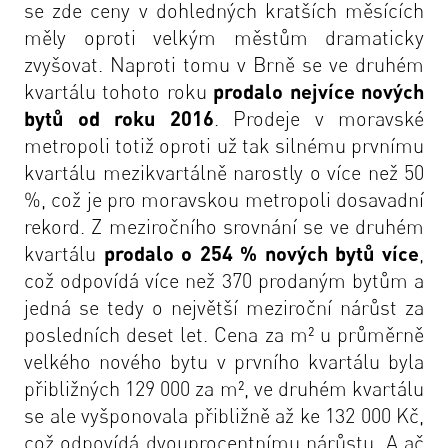
se zde ceny v dohledných kratších měsících
měly oproti velkým městům dramaticky
zvyšovat. Naproti tomu v Brně se ve druhém
kvartálu tohoto roku
prodalo nejvíce nových
bytů od roku 2016
. Prodeje v moravské
metropoli totiž oproti už tak silnému prvnímu
kvartálu mezikvartálně narostly o více než 50
%, což je pro moravskou metropoli dosavadní
rekord. Z meziročního srovnání se ve druhém
kvartálu
prodalo o 254 % nových bytů více
,
což odpovídá více než 370 prodaným bytům a
jedná se tedy o největší meziroční nárůst za
posledních deset let. Cena za m² u průměrně
velkého nového bytu v prvního kvartálu byla
přibližných 129 000 za m², ve druhém kvartálu
se ale vyšponovala přibližně až ke 132 000 Kč,
což odpovídá dvouprocentnímu nárůstu. A ač