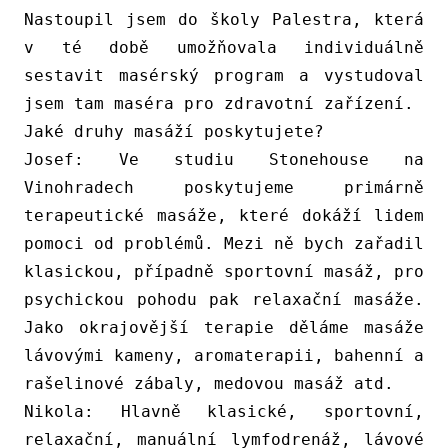
Nastoupil jsem do školy Palestra, která
v té době umožňovala individuálně
sestavit masérský program a vystudoval
jsem tam maséra pro zdravotní zařízení.
Jaké druhy masáží poskytujete?
Josef:
Ve studiu Stonehouse na
Vinohradech poskytujeme primárně
terapeutické masáže, které dokáží lidem
pomoci od problémů
.
Mezi
ně
bych zařadil
klasickou, případně sportovní masáž, pro
psychickou pohodu pak relaxační masáž
e
.
Jako okrajovější terapie děláme masáže
lávovými kameny, aromaterapii, bahenní a
rašelinové zábaly, m
e
dovou masáž atd.
Nikola:
Hlavně klasické, sportovní,
relaxační, manuální lymfodrenáž, lávové