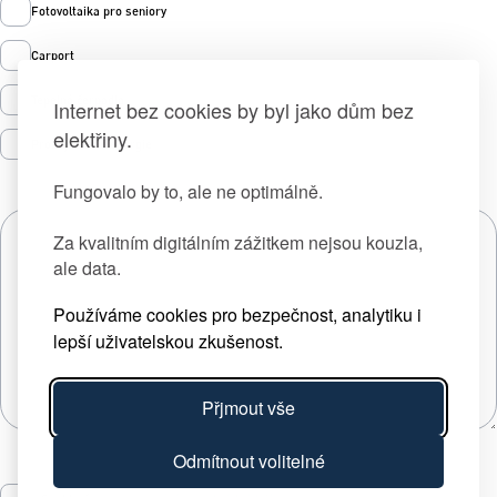
Fotovoltaika pro seniory
Carport
Tepelná čerpadla
Internet bez cookies by byl jako dům bez
elektřiny.
Prodej zelené energie
Fungovalo by to, ale ne optimálně.
Za kvalitním digitálním zážitkem nejsou kouzla,
ale data.
Používáme cookies pro bezpečnost, analytiku i
lepší uživatelskou zkušenost.
Přjmout vše
Odmítnout volitelné