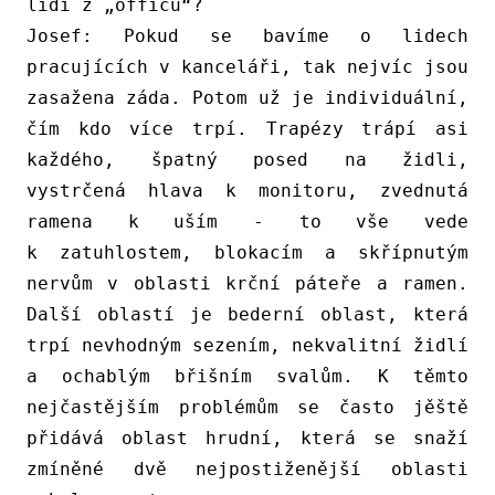
lidi z „officu“?
Josef:
Pokud se bavíme o lidech
pracujících v kanceláři, tak nejvíc jsou
zasažena záda. Potom už je individuální,
čím kdo více trpí. Trapézy trápí asi
každého, špatný posed na židli,
vystrčená hlava k monitoru, zvednutá
ramena k uším - to vše vede
k zatuhlostem, blokacím a skřípnutým
nervům v oblasti krční páteře a ramen.
Další oblastí je bederní oblast, která
trpí nevhodným sezením, nekvalitní židlí
a ochabl
ý
m břišním svalům. K těmto
nejčastějším problémům se často jěště
přidává oblast hrudní, která se snaží
zmíněné
dvě nejpostiženější oblasti