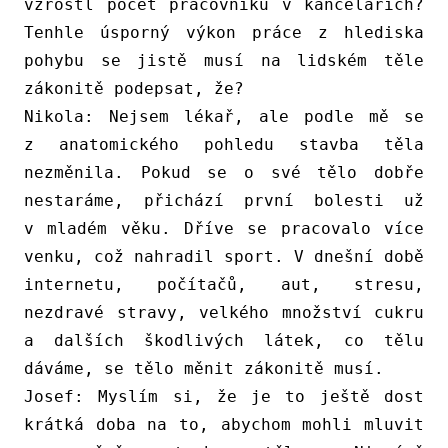
vzrostl počet pracovníků v kancelářích?
Tenhle úsporný výkon práce z hlediska
pohybu se jistě musí na lidském těle
zákonitě podepsat, že?
Nikola:
Nejsem lékař, ale podle mě se
z anatomického pohledu stavba těla
nezměnila. Pokud se o své tělo dobře
nestaráme, přichází první bolesti už
v mladém věku. Dříve se pracovalo více
venku, což nahradil sport. V dnešní době
internetu, počítačů, aut, stresu,
nezdravé stravy, velkého množství cukru
a dalších škodlivých látek, co tělu
dáváme, se tělo měnit zákonitě musí.
Josef:
Myslím si, že je to ještě dost
krátká doba na to, abychom mohli mluvit