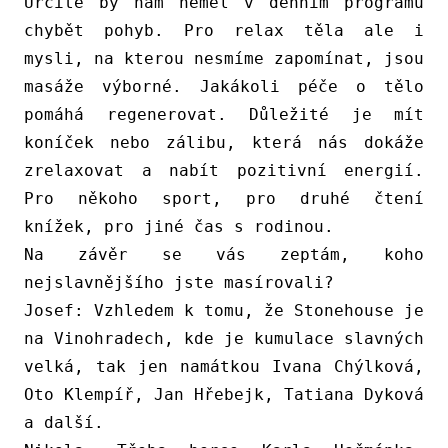
Určitě by nám neměl v denním programu
chybět pohyb. Pro relax těla ale i
mysli, na kterou nesmíme zapomínat, jsou
masáže výborné. Jakákoli péče o tělo
pomáhá regenerovat. Důležité je mít
koníček nebo zálibu, která nás dokáže
zrelaxovat a nabít pozitivní energií.
Pro někoho sport, pro druhé čtení
knížek, pro jiné čas s rodinou.
Na závěr se vás zeptám, koho
nejslavnějšího jste masírovali?
Josef:
Vzhledem k tomu, že Stonehouse je
na Vinohradech, kde je kumulace slavných
velká, tak jen namátkou Ivana Chýlková,
Oto Klempíř, Jan Hřebejk, Tatiana Dyková
a další.