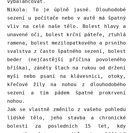
vybalancovat.
Nikola:
To je úplně jasné. Dlouhodobé
sezení u počítače nebo v autě má špatný
vliv na celé naše tělo. Bolest hlavy a
unavené oči, bolest krční páteře, ztuhlá
ramena, bolest mezilopatkového a prsního
svalstva z často špatného sezení, bolest
beder (nejčastější příčina povoleného
bříška), záněty šlach na rukou od držení
myši nebo psaní na klávesnici, otoky,
křečové žíly na nohou z dlouhodobého
sezení a tím pádem špatné prokrvení
nohou.
Jak se vlastně změnilo z vašeho pohledu
lidské tělo, jeho stavba a chronické
bolesti za posledních 15 let, kdy