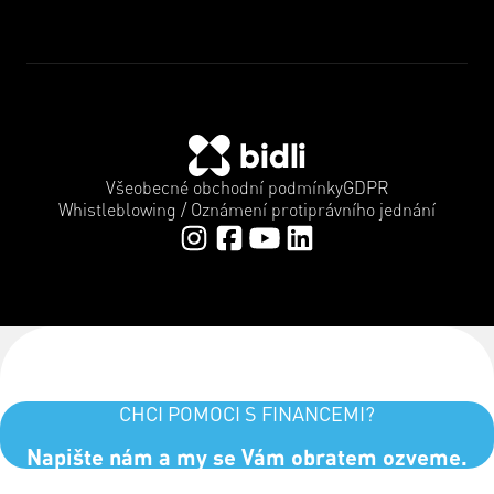
Všeobecné obchodní podmínky
GDPR
Whistleblowing / Oznámení protiprávního jednání
CHCI POMOCI S FINANCEMI?
Napište nám a my se Vám obratem ozveme.