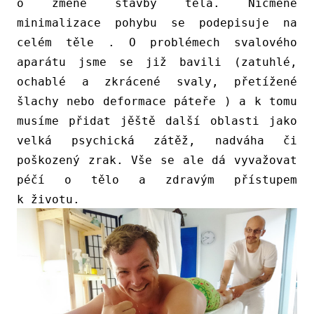
o změně stavby těla. Nicméně
minimalizace pohybu se podepisuje na
celém těle . O problémech svalového
aparátu jsme se již bavili (zatuhlé,
ochablé a zkrácené svaly, přetížené
šlachy nebo deformace páteře ) a k tomu
musíme přidat jěště další oblasti jako
velká psychická zátěž, nadváha či
poškozený zrak. Vše se ale dá vyvažovat
p
éč
í o tělo a zdravým přístupem
k životu.