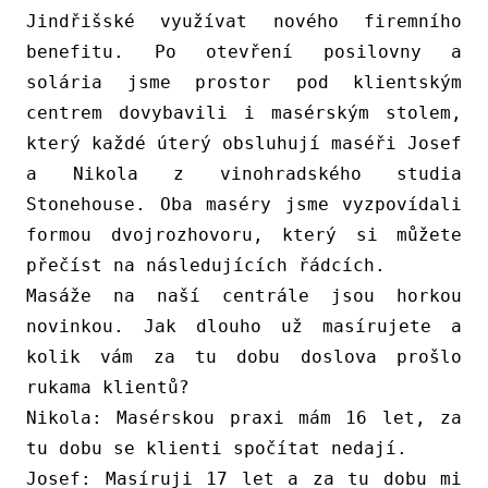
Jindřišské využívat nového firemního
benefitu. Po otevření posilovny a
solária jsme prostor pod klientským
centrem dovybavili i masérským stolem,
který každé úterý obsluhují maséři Josef
a Nikola z vinohradského studia
Stonehouse. Oba maséry jsme vyzpovídali
formou dvojrozhovoru, který si můžete
přečíst na následujících řádcích.
Masáže na naší centrále jsou horkou
novinkou. Jak dlouho už masírujete a
kolik vám za tu dobu doslova prošlo
rukama klientů?
Nikola:
Masérskou praxi mám 16 let, za
tu dobu se klienti spočítat nedají.
Josef:
Masíruji 17 let a za tu dobu mi