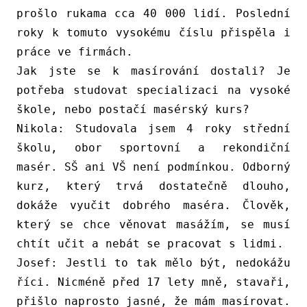
prošlo rukama cca 40 000 lidí. Poslední
roky k tomuto vysokému číslu přispěla i
práce ve firmách.
Jak jste se k masírování dostali? Je
potřeba studovat specializaci na vysoké
škole, nebo postačí masérský kurs?
Nikola:
Studovala jsem 4 roky střední
školu, obor sportovní a rekondiční
masér. SŠ ani VŠ není podmínkou. Odborný
kurz, který trvá dostatečně dlouho,
dokáže vyučit dobrého maséra. Člověk,
který se chce věnovat masážím, se musí
chtít učit a nebát se pracovat s lidmi.
Josef:
Jestli to tak mělo být, nedokážu
říci. Nicméně před 17 lety mně, stavaři
,
přišlo naprosto jasné, že mám masírovat.