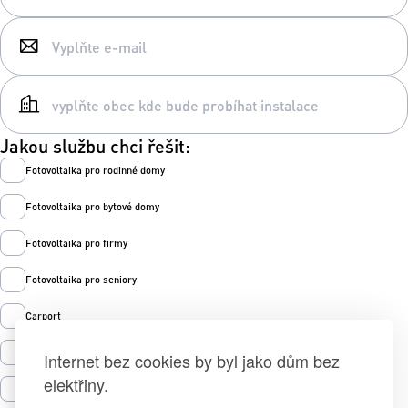
Jakou službu chci řešit:
Fotovoltaika pro rodinné domy
Fotovoltaika pro bytové domy
Fotovoltaika pro firmy
Fotovoltaika pro seniory
Carport
Tepelná čerpadla
Internet bez cookies by byl jako dům bez
elektřiny.
Prodej zelené energie