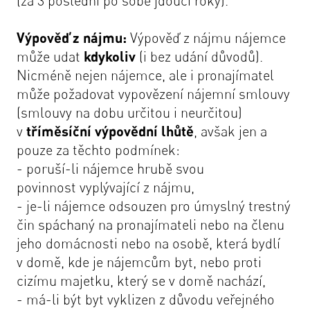
(za 3 poslední po sobě jdoucí roky).
Výpověď z nájmu:
Výpověď z nájmu nájemce
může udat
kdykoliv
(i bez udání důvodů).
Nicméně nejen nájemce, ale i pronajímatel
může požadovat vypovězení nájemní smlouvy
(smlouvy na dobu určitou i neurčitou)
v
tříměsíční výpovědní lhůtě
, avšak jen a
pouze za těchto podmínek:
- poruší-li nájemce hrubě svou
povinnost vyplývající z nájmu,
- je-li nájemce odsouzen pro úmyslný trestný
čin spáchaný na pronajímateli nebo na členu
jeho domácnosti nebo na osobě, která bydlí
v domě, kde je nájemcům byt, nebo proti
cizímu majetku, který se v domě nachází,
- má-li být byt vyklizen z důvodu veřejného