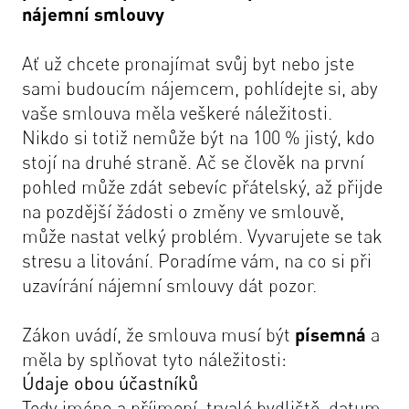
nájemní smlouvy
Ať už chcete pronajímat svůj byt nebo jste
sami budoucím nájemcem, pohlídejte si, aby
vaše smlouva měla veškeré náležitosti.
Nikdo si totiž nemůže být na 100 % jistý, kdo
stojí na druhé straně. Ač se člověk na první
pohled může zdát sebevíc přátelský, až přijde
na pozdější žádosti o změny ve smlouvě,
může nastat velký problém. Vyvarujete se tak
stresu a litování. Poradíme vám, na co si při
uzavírání nájemní smlouvy dát pozor.
Zákon uvádí, že smlouva musí být
písemná
a
měla by splňovat tyto náležitosti:
Údaje obou účastníků
Tedy jméno a příjmení, trvalé bydliště, datum