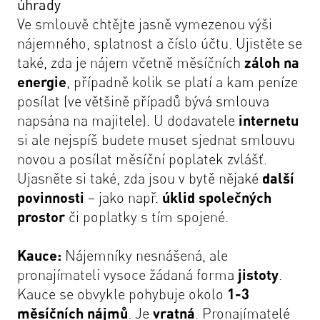
úhrady
Ve smlouvě chtějte jasně vymezenou výši
nájemného, splatnost a číslo účtu. Ujistěte se
také, zda je nájem včetně měsíčních
záloh na
energie
, případně kolik se platí a kam peníze
posílat (ve většině případů bývá smlouva
napsána na majitele). U dodavatele
internetu
si ale nejspíš budete muset sjednat smlouvu
novou a posílat měsíční poplatek zvlášť.
Ujasněte si také, zda jsou v bytě nějaké
další
povinnosti
– jako např.
úklid
společných
prostor
či poplatky s tím spojené.
Kauce
:
Nájemníky nesnášená, ale
pronajímateli vysoce žádaná forma
jistoty
.
Kauce se obvykle pohybuje okolo
1-3
měsíčních nájmů
. Je
vratná
. Pronajímatelé