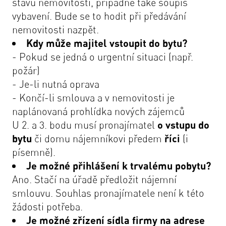
stavu nemovitosti, případně také soupis
vybavení. Bude se to hodit při předávání
nemovitosti nazpět.
Kdy může majitel vstoupit do bytu?
- Pokud se jedná o urgentní situaci (např.
požár)
- Je-li nutná oprava
- Končí-li smlouva a v nemovitosti je
naplánovaná prohlídka nových zájemců
U 2. a 3. bodu musí pronajímatel
o vstupu do
bytu
či domu nájemníkovi předem
říci
(i
písemně).
Je možné přihlášení k trvalému pobytu?
Ano. Stačí na úřadě předložit nájemní
smlouvu. Souhlas pronajímatele není k této
žádosti potřeba.
Je možné zřízení sídla firmy na adrese