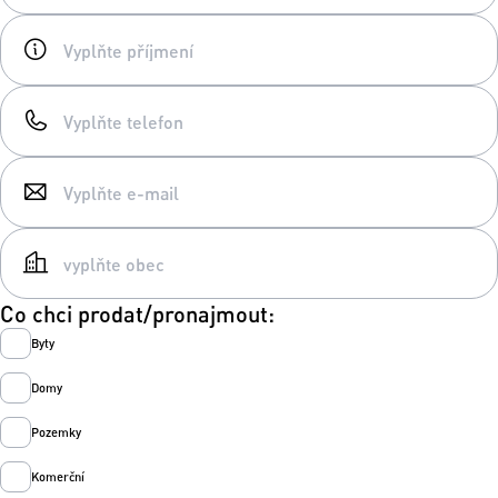
Co chci prodat/pronajmout:
Byty
Domy
Pozemky
Komerční