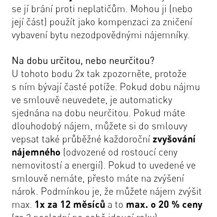
se jí brání proti neplatičům. Mohou ji (nebo
její část) použít jako kompenzaci za zničení
vybavení bytu nezodpovědnými nájemníky.
Na dobu určitou, nebo neurčitou?
U tohoto bodu 2x tak zpozorněte, protože
s ním bývají časté potíže. Pokud dobu nájmu
ve smlouvě neuvedete, je automaticky
sjednána na dobu neurčitou. Pokud máte
dlouhodobý nájem, můžete si do smlouvy
vepsat také průběžné každoroční
zvyšování
nájemného
(odvozené od rostoucí ceny
nemovitostí a energií). Pokud to uvedené ve
smlouvě nemáte, přesto máte na zvýšení
nárok. Podmínkou je, že můžete nájem zvýšit
max.
1x za 12 měsíců
a to
max. o 20 % ceny