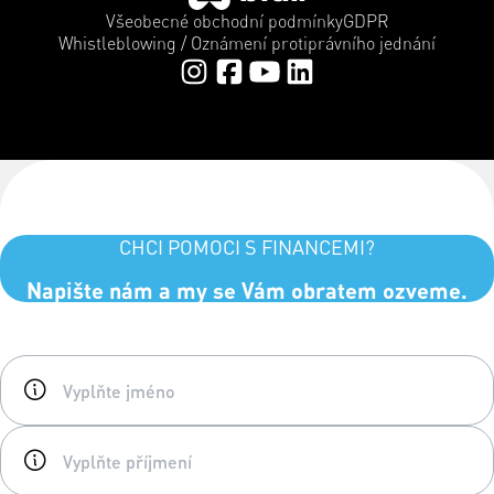
Všeobecné obchodní podmínky
GDPR
Whistleblowing / Oznámení protiprávního jednání
CHCI POMOCI S FINANCEMI?
Napište nám a my se Vám obratem ozveme.