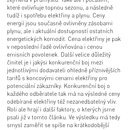
které ovlivňuje topnou sezonu, a následně
tudíž i spotřebu elektřiny a plynu. Ceny
energií jsou současně ovlivněny zásobami
plynu, ale i aktuální dostupností ostatních
energetických komodit. Cena elektřiny je pak
v neposlední řadě ovlivňována i cenou
emisních povolenek. Další velice důležitý
činitel je i jakýsi konkurenční boj mezi
jednotlivými dodavateli ohledně příznivějších
tarifů s koncovými cenami elektřiny pro
potenciální zákazníky. Konkurenční boj o
každého odběratele tak má na výsledné ceny
odebírané elektřiny též nezanedbatelný vliv.
Roli ale hrají i další faktory, o kterých jsme
psali již v tomto
článku
. Ve výsledku má tedy
smysl zaměřit se spíše na krátkodobější