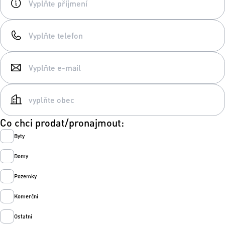
Co chci prodat/pronajmout:
Byty
Domy
Pozemky
Komerční
Ostatní