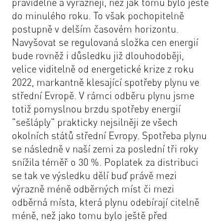
pravidelně a výrazněji, než jak tomu bylo ještě
do minulého roku. To však pochopitelně
postupně v delším časovém horizontu.
Navyšovat se regulovaná složka cen energií
bude rovněž i důsledku již dlouhodoběji,
velice viditelně od energetické krize z roku
2022, markantně klesající spotřeby plynu ve
střední Evropě. V rámci odběru plynu jsme
totiž pomyslnou brzdu spotřeby energií
"sešláply" prakticky nejsilněji ze všech
okolních států střední Evropy. Spotřeba plynu
se následně v naší zemi za poslední tři roky
snížila téměř o 30 %. Poplatek za distribuci
se tak ve výsledku dělí buď právě mezi
výrazně méně odběrných míst či mezi
odběrná místa, která plynu odebírají citelně
méně, než jako tomu bylo ještě před