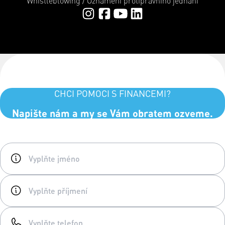
Whistleblowing / Oznámení protiprávního jednání
CHCI POMOCI S FINANCEMI?
Napište nám a my se Vám obratem ozveme.