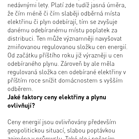
nedávnými lety. Platí zde tudíž jasná úměra,
že čím méně či čím slaběji odběrná místa
elektřinu či plyn odebírají, tím se zvyšuje
danému odebíranému místu poplatek za
distribuci. Ten může významněji navyšovat
zmiňovanou regulovanou složku cen energií.
Od začátku příštího roku již výrazněji u cen
odebíraného plynu. Zároveň by ale měla
regulovaná složka cen odebírané elektřiny v
příštím roce snížit domácnostem s vyšším
odběrem.
Jaké faktory ceny elektřiny a plynu
ovlivňují?
Ceny energií jsou ovlivňovány především
geopolitickou situací, slabou poptávkou
zejména v průmyslu. Také ale i počasím,