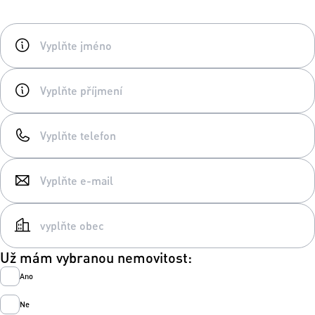
Už mám vybranou nemovitost:
Ano
Ne