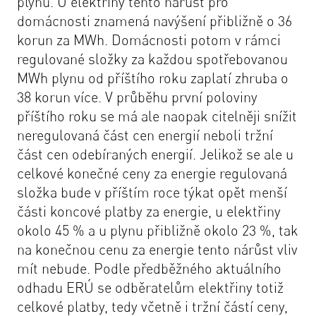
plynu. U elektřiny tento nárůst pro
domácnosti znamená navýšení přibližně o 36
korun za MWh. Domácnosti potom v rámci
regulované složky za každou spotřebovanou
MWh plynu od příštího roku zaplatí zhruba o
38 korun více. V průběhu první poloviny
příštího roku se má ale naopak citelněji snížit
neregulovaná část cen energií neboli tržní
část cen odebíraných energií. Jelikož se ale u
celkové konečné ceny za energie regulovaná
složka bude v příštím roce týkat opět menší
části koncové platby za energie, u elektřiny
okolo 45 % a u plynu přibližně okolo 23 %, tak
na konečnou cenu za energie tento nárůst vliv
mít nebude. Podle předběžného aktuálního
odhadu ERÚ se odběratelům elektřiny totiž
celkové platby, tedy včetně i tržní částí ceny,