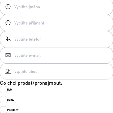
Co chci prodat/pronajmout:
Byty
Domy
Pozemky