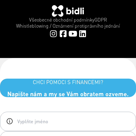
Všeobecné obchodní podmínky
GDPR
Whistleblowing / Oznámení protiprávního jednání
CHCI POMOCI S FINANCEMI?
Napište nám a my se Vám obratem ozveme.