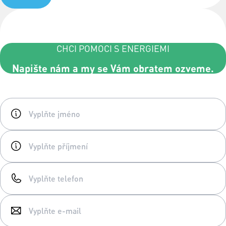
CHCI POMOCI S ENERGIEMI
Napište nám a my se Vám obratem ozveme.