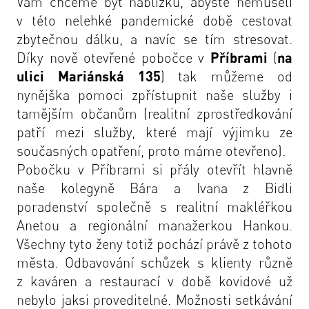
Vám chceme být nablízku, abyste nemuseli
v této nelehké pandemické době cestovat
zbytečnou dálku, a navíc se tím stresovat.
Díky
nově otevřené pobočce v
Příbrami
(
na
ulici Mariánská 135
) tak můžeme od
nynějška pomoci zpřístupnit naše služby i
tamějším občanům (realitní zprostředkování
patří mezi služby, které mají výjimku ze
současných opatření, proto máme otevřeno).
Pobočku v Příbrami si přály otevřít hlavně
naše kolegyně Bára a Ivana z Bidli
poradenství společně s realitní makléřkou
Anetou a regionální manažerkou Hankou.
Všechny tyto ženy totiž pochází právě z tohoto
města. Odbavování schůzek s klienty různě
z kaváren a restaurací v době kovidové už
nebylo jaksi proveditelné. Možnosti setkávání