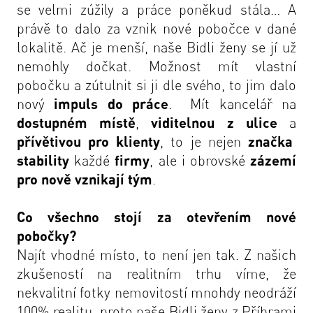
se velmi zúžily a práce poněkud stála… A
právě to dalo za vznik nové pobočce v dané
lokalitě. Ač je menší, naše Bidli ženy se jí už
nemohly dočkat. Možnost mít vlastní
pobočku a zútulnit si ji dle svého, to jim dalo
nový
impuls do práce
. Mít kancelář na
dostupném místě
,
viditelnou z ulice
a
přívětivou pro klienty
, to je nejen
značka
stability
každé
firmy
, ale i obrovské
zázemí
pro nově vznikají tým
.
Co všechno stojí za otevřením nové
pobočky?
Najít vhodné místo, to není jen tak. Z našich
zkušeností na realitním trhu víme, že
nekvalitní fotky nemovitostí mnohdy neodráží
100% realitu, proto naše Bidli ženy z Příbrami