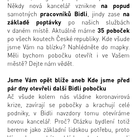
Někdy nová kancelář vznikne
na popud
samotných
pracovníků Bidli
, jindy zase
na
základě poptávky
po našich službách
v daném místě. Aktuálně máme
35 poboček
po všech koutech České republiky. Kde všude
jsme Vám na blízku? Nahlédněte do
mapky
.
Měli bychom pobočku otevřít i ve Vašem
městě? Dejte nám vědět.
Jsme Vám opět blíže aneb Kde jsme před
pár dny otevřeli další
Bidli
pobočku
Ač všude kolem nás vládne koronavirová
krize, zavírají se pobočky a krachují celé
podniky, v Bidli navzdory tomu otevíráme
novou kancelář. Proč? Otázku bydlení totiž
bereme jako základní lidskou potřebu, proto