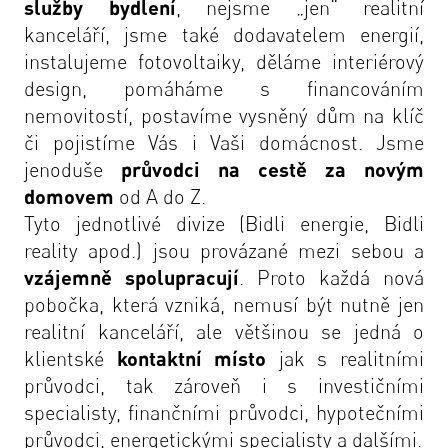
služby bydlení
, nejsme „jen“
realitní
kanceláří
, jsme také
dodavatelem energií
,
instalujeme
fotovoltaiky
, děláme
interiérový
design
, pomáháme s
financováním
nemovitostí
,
postavíme vysněný dům
na klíč
či
pojistíme Vás i Vaši domácnost
. Jsme
jenoduše
průvodci na cestě za novým
domovem
od A do Z.
Tyto jednotlivé divize (Bidli energie, Bidli
reality apod.) jsou provázané mezi sebou a
vzájemně spolupracují
. Proto každá nová
pobočka, která vzniká, nemusí být nutně jen
realitní kanceláří, ale většinou se jedná o
klientské
kontaktní místo
jak s realitními
průvodci, tak zároveň i s investičními
specialisty, finančními průvodci, hypotečními
průvodci, energetickými specialisty a dalšími.