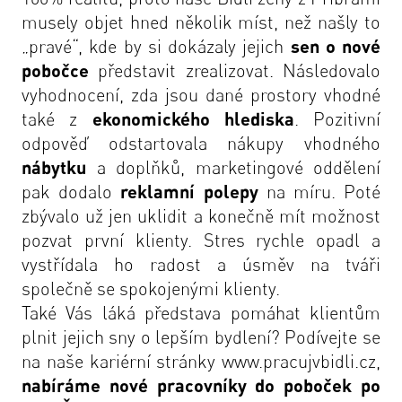
musely objet hned několik míst, než našly to
„pravé“, kde by si dokázaly jejich
sen o nové
pobočce
představit zrealizovat. Následovalo
vyhodnocení, zda jsou dané prostory vhodné
také z
ekonomického hlediska
. Pozitivní
odpověď odstartovala nákupy vhodného
nábytku
a doplňků, marketingové oddělení
pak dodalo
reklamní polepy
na míru. Poté
zbývalo už jen uklidit a konečně mít možnost
pozvat první klienty. Stres rychle opadl a
vystřídala ho radost a úsměv na tváři
společně se spokojenými klienty.
Také Vás láká představa pomáhat klientům
plnit jejich sny o lepším bydlení? Podívejte se
na naše kariérní stránky
www.pracujvbidli.cz
,
nabíráme nové pracovníky do poboček po