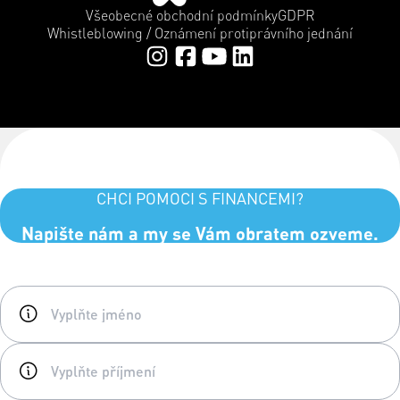
Všeobecné obchodní podmínky
GDPR
Whistleblowing / Oznámení protiprávního jednání
CHCI POMOCI S FINANCEMI?
Napište nám a my se Vám obratem ozveme.