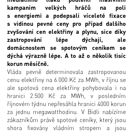
kampaním velkých hráčů na poli
s energiemi a podepsali víceleté fixace
s vidinou pevné ceny pro případ dalšího
zvyšování cen elektřiny a plynu, sice díky
zastropování lépe dýchají, ale
domácnostem se spotovým ceníkem se
dýchá výrazně lépe. A to až o několik tisíc
korun měsíčně.
Vláda pevně determinovala zastropovanou
cenu elektřiny na 6.000 Kč za MWh, v říjnu se
ale spotová cena elektřiny pohybovala i na
hranici 2.500 Kč za MWh, v posledním
říjnovém týdnu nepřesáhla hranici 4000 korun
za jednu megawatthodinu. V
Bidli
nabízíme
zákazníkům právě spotové ceníky, který jsou
shora fixovány vládním stropem a jsou