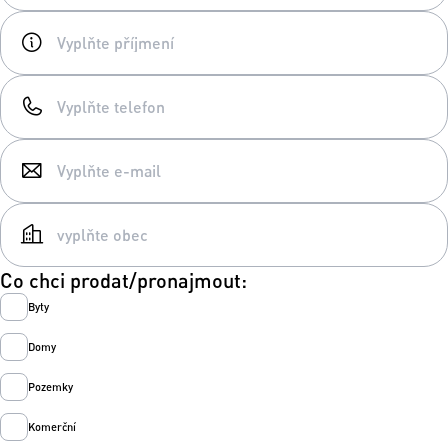
Co chci prodat/pronajmout:
Byty
Domy
Pozemky
Komerční