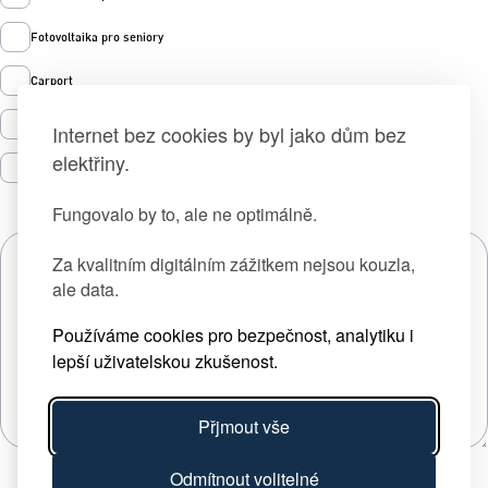
Fotovoltaika pro seniory
Carport
Tepelná čerpadla
Internet bez cookies by byl jako dům bez
elektřiny.
Prodej zelené energie
Fungovalo by to, ale ne optimálně.
Za kvalitním digitálním zážitkem nejsou kouzla,
ale data.
Používáme cookies pro bezpečnost, analytiku i
lepší uživatelskou zkušenost.
Přjmout vše
Odmítnout volitelné