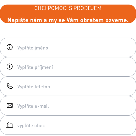
CHCI POMOCI S PRODEJEM
Napište nám a my se Vám obratem ozveme.