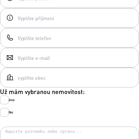
Už mám vybranou nemovitost:
Ano
Ne