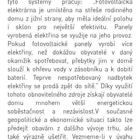
tyto systémy pracují:
„Fotovoltaická
elektrárna je umístěna na střeše rodinného
domu z jižní strany, aby měla ideální polohu
i sklon pro největší efektivitu. Panely
vyrobená elektřina se využije na jeho provoz.
Pokud fotovoltaické panely vyrobí více
elektřiny, než dokážou obyvatelé v daný
okamžik spotřebovat, přebytky jim v domě
slouží k ohřevu vody v zásobníku a k dobití
baterií. Teprve nespotřebovaný nadbytek
elektřiny se prodá zpět do sítě.“
Díky využití
tohoto obnovitelného zdroje získají obyvatelé
domu mnohem větší energetickou
soběstačnost a nezávislost.V současné
geopolitické a ekonomické situaci takto lze
předejít obavám z dalšího vývoje trhu, ale
také výrazně ušetřit. Vezmeme-li v úvahu