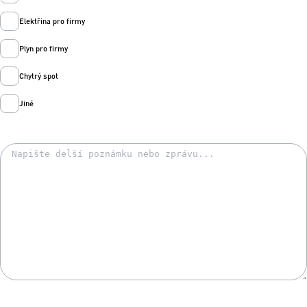
Elektřina pro firmy
Plyn pro firmy
Chytrý spot
Jiné