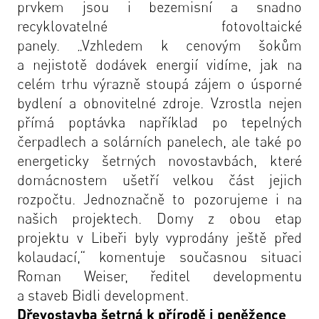
prvkem jsou i bezemisní a snadno
recyklovatelné fotovoltaické
panely.
„Vzhledem k cenovým šokům
a nejistotě dodávek energií vidíme, jak na
celém trhu výrazně stoupá zájem o úsporné
bydlení a obnovitelné zdroje. Vzrostla nejen
přímá poptávka například po tepelných
čerpadlech a solárních panelech, ale také po
energeticky šetrných novostavbách, které
domácnostem ušetří velkou část jejich
rozpočtu. Jednoznačně to pozorujeme i na
našich projektech. Domy z obou etap
projektu v Libeři byly vyprodány ještě před
kolaudací,“
komentuje současnou situaci
Roman Weiser, ředitel developmentu
a staveb
Bidli development
.
Dřevostavba šetrná k přírodě i peněžence