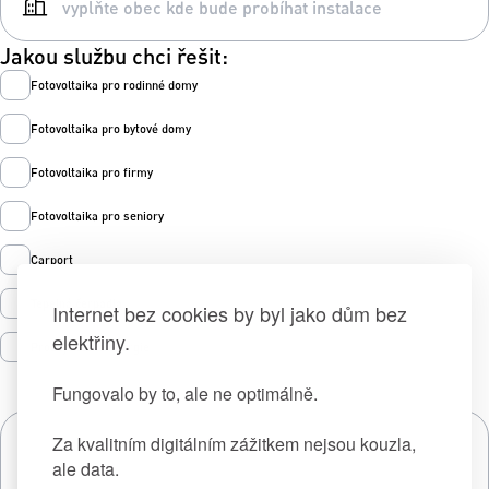
Jakou službu chci řešit:
Fotovoltaika pro rodinné domy
Fotovoltaika pro bytové domy
Fotovoltaika pro firmy
Fotovoltaika pro seniory
Carport
Tepelná čerpadla
Internet bez cookies by byl jako dům bez
elektřiny.
Prodej zelené energie
Fungovalo by to, ale ne optimálně.
Za kvalitním digitálním zážitkem nejsou kouzla,
ale data.