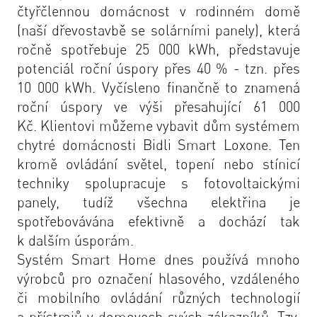
čtyřčlennou domácnost v rodinném domě
(naší dřevostavbě se solárními panely), která
ročně spotřebuje 25 000 kWh, představuje
potenciál roční úspory přes 40 % - tzn. přes
10 000 kWh. Vyčísleno finančně to znamená
roční úspory ve výši přesahující 61 000
Kč. Klientovi můžeme vybavit dům systémem
chytré domácnosti Bidli Smart Loxone. Ten
kromě ovládání světel, topení nebo stínicí
techniky spolupracuje s fotovoltaickými
panely, tudíž všechna elektřina je
spotřebovávána efektivně a dochází tak
k dalším úsporám
.
Systém Smart Home dnes používá mnoho
výrobců pro označení hlasového, vzdáleného
či mobilního ovládání různých technologií
a přístrojů v domovech svých zákazníků. Tzv.