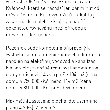
velikosti 2082 m2 v nově vznikající části
Květnová, která se nachází jen pár minut od
města Ostrov u Karlových Varů. Lokalita je
zasazena do malebné krajiny a nabízí
dokonalou rovnováhu mezi přírodou a
městskou dostupností.
Pozemek bude kompletně připravený k
výstavbě samostatného rodinného domu - je
napojen na elektřinu, vodovod a kanalizaci.
Na parcele je možné realizovat samostatné
domy o dispozici 4kk a ploše 104 m2 (cena
domu 4.750.000,-Kč) nebo 114 m2 (cena
domu 4.850.000,-Kč) přes developera.
Maximální zastavěná plocha (dle územního
plánu = 20%): 416,4 m2.