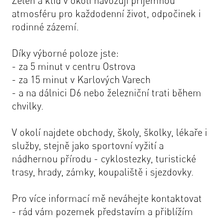
Zeleň a klid v okolí navozují příjemnou
atmosféru pro každodenní život, odpočinek i
rodinné zázemí.
Díky výborné poloze jste:
- za 5 minut v centru Ostrova
- za 15 minut v Karlových Varech
- a na dálnici D6 nebo železniční trati během
chvilky.
V okolí najdete obchody, školy, školky, lékaře i
služby, stejně jako sportovní vyžití a
nádhernou přírodu - cyklostezky, turistické
trasy, hrady, zámky, koupaliště i sjezdovky.
Pro více informací mě neváhejte kontaktovat
- rád vám pozemek představím a přiblížím