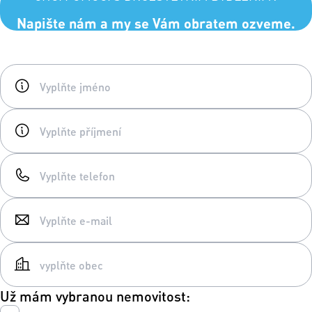
Napište nám a my se Vám obratem ozveme.
Už mám vybranou nemovitost: