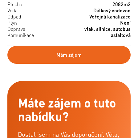
Plocha
2082m2
Voda
Dálkový vodovod
Odpad
Veřejná kanalizace
Plyn
Není
Doprava
vlak, silnice, autobus
Komunikace
asfaltová
Mám zájem
Máte zájem o tuto
nabídku?
Dostal jsem na Vás doporučení. Věta,