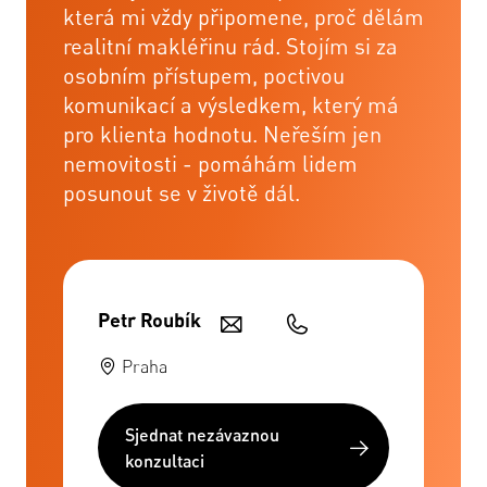
která mi vždy připomene, proč dělám
realitní makléřinu rád. Stojím si za
osobním přístupem, poctivou
komunikací a výsledkem, který má
pro klienta hodnotu. Neřeším jen
nemovitosti - pomáhám lidem
posunout se v životě dál.
Petr Roubík
Praha
Sjednat nezávaznou
konzultaci