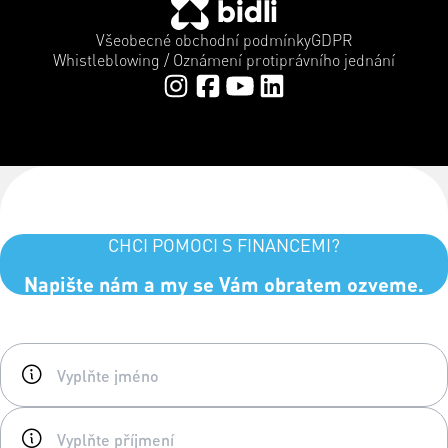
Všeobecné obchodní podmínky
GDPR
Whistleblowing / Oznámení protiprávního jednání
CHCI POMOCI S FINANCEMI?
Napište nám a my se Vám obratem ozveme.