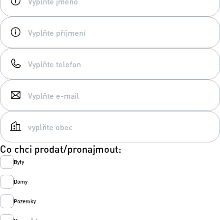
Co chci prodat/pronajmout:
Byty
Domy
Pozemky