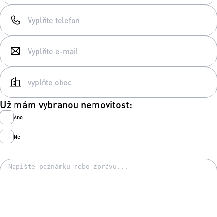
Už mám vybranou nemovitost:
Ano
Ne