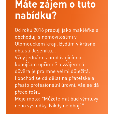
Máte zájem o tuto
nabídku?
Od roku 2016 pracuji jako makléřka a
obchoduji s nemovitostmi v
Olomouckém kraji. Bydlím v krásné
oblasti Jeseníku...
Vždy jednám s prodávajícím a
kupujícím upřímně a vzájemná
důvěra je pro mne velmi důležitá.
I obchod se dá dělat na přátelské a
přesto profesionální úrovni. Vše se dá
přece řešit.
Moje moto: "Můžete mít buď výmluvy
nebo výsledky. Nikdy ne obojí."