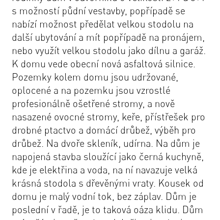
s možností půdní vestavby, popřípadě se
nabízí možnost předělat velkou stodolu na
další ubytování a mít popřípadě na pronájem,
nebo využít velkou stodolu jako dílnu a garáž.
K domu vede obecní nová asfaltová silnice.
Pozemky kolem domu jsou udržované,
oplocené a na pozemku jsou vzrostlé
profesionálně ošetřené stromy, a nově
nasazené ovocné stromy, keře, přístřešek pro
drobné ptactvo a domácí drůbež, výběh pro
drůbež. Na dvoře skleník, udírna. Na dům je
napojená stavba sloužící jako černá kuchyně,
kde je elektřina a voda, na ní navazuje velká
krásná stodola s dřevěnými vraty. Kousek od
domu je malý vodní tok, bez záplav. Dům je
poslední v řadě, je to taková oáza klidu. Dům