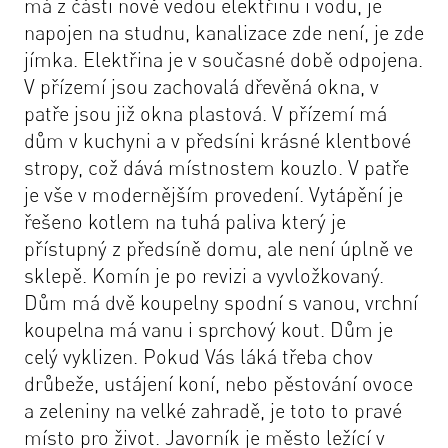
má z části nově vedou elektřinu i vodu, je
napojen na studnu, kanalizace zde není, je zde
jímka. Elektřina je v současné době odpojena.
V přízemí jsou zachovalá dřevěná okna, v
patře jsou již okna plastová. V přízemí má
dům v kuchyni a v předsíni krásné klentbové
stropy, což dává místnostem kouzlo. V patře
je vše v modernějším provedení. Vytápění je
řešeno kotlem na tuhá paliva který je
přístupný z předsíně domu, ale není úplně ve
sklepě. Komín je po revizi a vyvložkovaný.
Dům má dvě koupelny spodní s vanou, vrchní
koupelna má vanu i sprchový kout. Dům je
celý vyklizen. Pokud Vás láká třeba chov
drůbeže, ustájení koní, nebo pěstování ovoce
a zeleniny na velké zahradě, je toto to pravé
místo pro život. Javorník je město ležící v