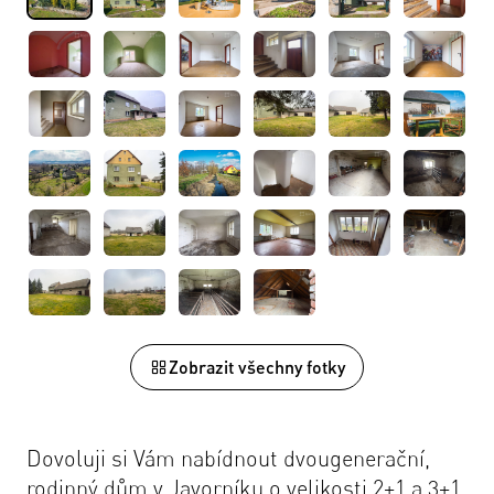
Zobrazit všechny fotky
Dovoluji si Vám nabídnout dvougenerační,
rodinný dům v Javorníku o velikosti 2+1 a 3+1