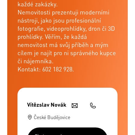
každé zakázky.
Nemovitosti prezentuji moderními
nástroji, jako jsou profesionální
fotografie, videoprohlídky, dron či 3D
prohlídky. Věřím, že každá
nemovitost má svůj příběh a mým
cílem je najít pro ni správného kupce
či nájemníka.
Kontakt: 602 182 928.
Vítězslav Novák
České Budějovice