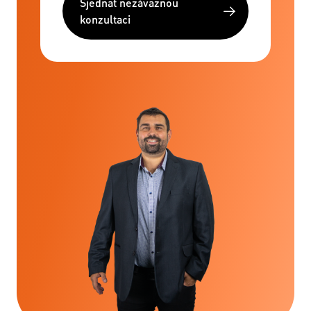
Sjednat nezávaznou
konzultaci