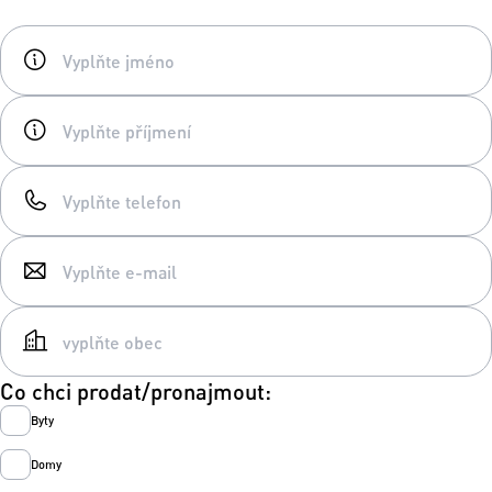
Co chci prodat/pronajmout:
Byty
Domy