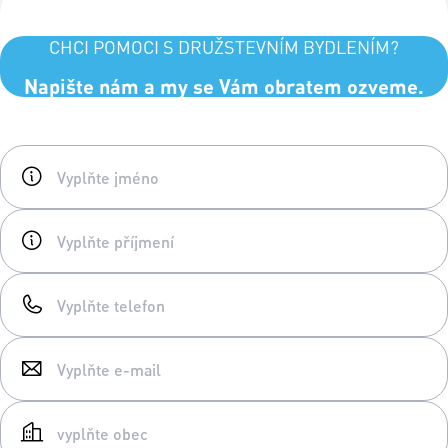
CHCI POMOCI S DRUŽSTEVNÍM BYDLENÍM?
Napište nám a my se Vám obratem ozveme.