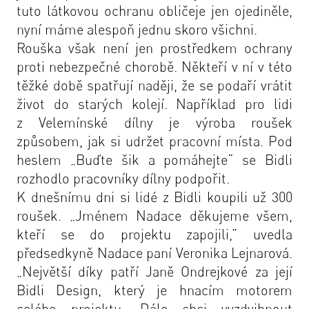
tuto látkovou ochranu obličeje jen ojediněle,
nyní máme alespoň jednu skoro všichni.
Rouška však není jen prostředkem ochrany
proti nebezpečné chorobě. Někteří v ní v této
těžké době spatřují naději, že se podaří vrátit
život do starých kolejí. Například pro lidi
z Velemínské dílny je výroba roušek
způsobem, jak si udržet pracovní místa. Pod
heslem „Buďte šik a pomáhejte“ se Bidli
rozhodlo pracovníky dílny podpořit.
K dnešnímu dni si lidé z Bidli koupili už 300
roušek. „
Jménem Nadace děkujeme všem,
kteří se do projektu zapojili,
” uvedla
předsedkyně Nadace paní Veronika Lejnarová.
„
Největší díky patří Janě Ondrejkové za její
Bidli Design, který je hnacím motorem
celého projektu. Dále chci vyzdvihnout