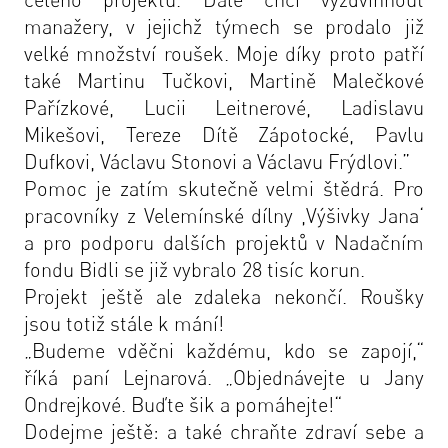
manažery, v jejichž týmech se prodalo již
velké množství roušek. Moje díky proto patří
také
Martinu Tučkovi, Martině Malečkové
Pařízkové, Lucii Leitnerové, Ladislavu
Mikešovi, Tereze Dítě Zápotocké, Pavlu
Dufkovi, Václavu Stonovi a Václavu Frýdlovi.”
Pomoc je zatím skutečně velmi štědrá. Pro
pracovníky z Velemínské dílny ,Výšivky Jana‘
a pro podporu dalších projektů v Nadačním
fondu Bidli se již vybralo 28 tisíc korun.
Projekt ještě ale zdaleka nekončí. Roušky
jsou totiž stále k mání!
„
Budeme vděčni každému, kdo se zapojí,
“
říká paní Lejnarová. „
Objednávejte u Jany
Ondrejkové. Buďte šik a pomáhejte!
“
Dodejme ještě: a také chraňte zdraví sebe a