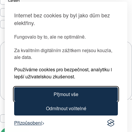
Carport
Tepelná čerpadla
Internet bez cookies by byl jako dům bez
elektřiny.
Prodej zelené energie
Fungovalo by to, ale ne optimálně.
Za kvalitním digitálním zážitkem nejsou kouzla,
ale data.
Používáme cookies pro bezpečnost, analytiku i
lepší uživatelskou zkušenost.
Přjmout vše
Odmítnout volitelné
Souhlasím se
zpracováním osobních údajů
Přizpůsobení