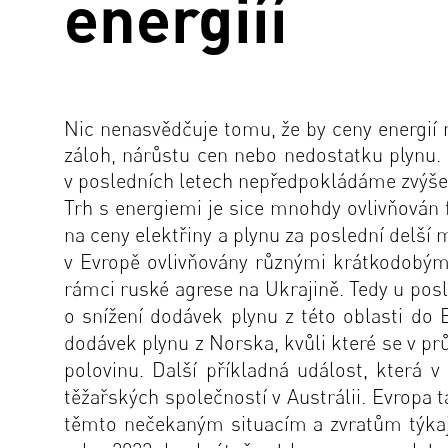
energiíí
Nic nenasvědčuje tomu, že by ceny energií 
záloh, nárůstu cen nebo nedostatku plynu
v posledních letech nepředpokládáme zvýšenou
Trh s energiemi je sice mnohdy ovlivňován f
na ceny elektřiny a plynu za poslední delší 
v Evropě ovlivňovány různými krátkodobými
rámci ruské agrese na Ukrajině. Tedy u pos
o snížení dodávek plynu z této oblasti do 
dodávek plynu z Norska, kvůli které se v pr
polovinu. Další příkladná událost, která 
těžařských společností v Austrálii. Evropa 
těmto nečekaným situacím a zvratům týkaj