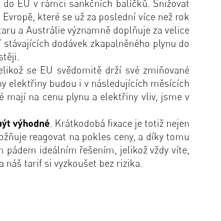
do EU v rámci sankčních balíčků. Snižovat
Evropě, které se už za poslední více než rok
taru a Austrálie významně doplňuje za velice
í stávajících dodávek zkapalněného plynu do
těji.
 jelikož se EU svědomitě drží své zmiňované
 elektřiny budou i v následujících měsících
 mají na cenu plynu a elektřiny vliv, jsme v
být výhodné
. Krátkodobá fixace je totiž nejen
ožňuje reagovat na pokles ceny, a díky tomu
m pádem ideálním řešením, jelikož vždy víte,
 náš tarif si vyzkoušet bez rizika.