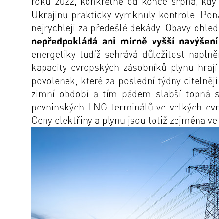
roku 2022, konkrétně od konce srpna, kdy
Ukrajinu prakticky vymknuly kontrole. Pon
nejrychleji za předešlé dekády. Obavy ohle
nepředpokládá ani mírně vyšší navýšení 
energetiky tudíž sehrává důležitost napl
kapacity evropských zásobníků plynu hrají 
povolenek, které za poslední týdny citelněj
zimní období a tím pádem slabší topná se
pevninských LNG terminálů ve velkých evr
Ceny elektřiny a plynu jsou totiž zejména ve