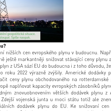
nu?
ispění nižších cen evropského plynu v budoucnu. Nap
ještě markantněji snižovat stávající ceny plynu a
plyn z USA sází EU do budoucna i z toho důvodu, ž
o roku 2022 výrazně zvýšily. Americké dodávky pl
čit ceny plynu obchodovaného na rotterdamské pa
pě naplňovat kapacity evropských zásobníků plynu
adným znovuobnovením větších dodávek plynu z Alž
dejší vojenská junta u moci státu totiž ale znem
iálních dodávek plynu do EU. Ke snižovaní cen