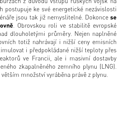
 burzách z důvodu vstupu ruských vojsk na
 postupuje ke své energetické nezávislosti
cénáře jsou tak již nemyslitelné. Dokonce
se
rovně
. Obrovskou roli ve stabilitě evropské
 nad dlouholetými průměry. Nejen naplněné
vních totiž nahrávají i nižší ceny emisních
timulovat i předpokládané nižší teploty přes
aktorů ve Francii, ale i masivní dostavby
áženého zkapalněného zemního plynu (LNG).
ve větším množství vyráběna právě z plynu.