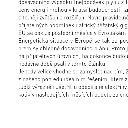
dosavadního výpadku (ne)dodávek plynu z 
ceny energií mohou v kratší budoucnosti i z
citelněji zvětšují a rozšiřují. Navíc pravi
přijatelných podmínek i africký těžařský g
EU se pak za poslední měsíce v Evropském p
Energetická situace v Evropě se tak za pos
premisy ohledně dosavadního plánu. Proto j
na přijatelných úrovních, ba dokonce budou 
nedávné době psali v
tomto článku
.
Je tedy velice vhodné se zamyslet nad tím, 
z našeho pohledu ideálním řešením, které z
tudíž výrazněji ušetřit u odebírané elektřiny 
kolik v následujících měsících budete za ener