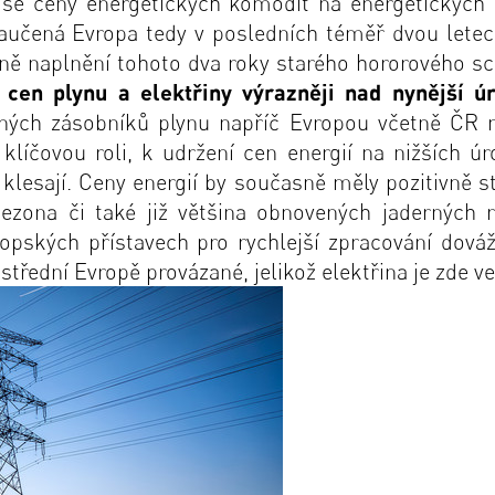
 se ceny energetických komodit na energetických
aučená Evropa tedy v posledních téměř dvou letech
dně naplnění tohoto dva roky starého hororového s
cen plynu a elektřiny výrazněji nad nynější ú
něných zásobníků plynu napříč Evropou včetně ČR
klíčovou roli, k udržení cen energií na nižších úro
i klesají. Ceny energií by současně měly pozitivně s
zona či také již většina obnovených jaderných re
opských přístavech pro rychlejší zpracování dov
 střední Evropě provázané, jelikož elektřina je zde 