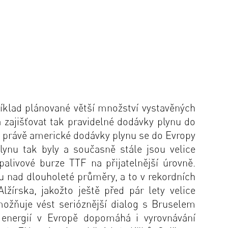
říklad plánované větší množství vystavěných
 zajišťovat tak pravidelné dodávky plynu do
e právě americké dodávky plynu se do Evropy
ynu tak byly a současně stále jsou velice
livové burze TTF na přijatelnější úrovně.
 nad dlouholeté průměry, a to v rekordních
írska, jakožto ještě před pár lety velice
ožňuje vést serióznější dialog s Bruselem
 energií v Evropě dopomáhá i vyrovnávání