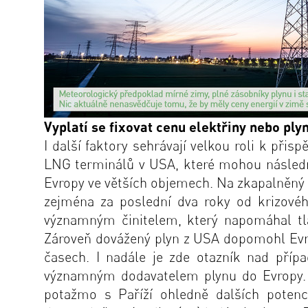
Vyplatí se fixovat cenu elektřiny nebo ply
I další faktory sehrávají velkou roli k př
LNG terminálů v USA, které mohou následně 
Evropy ve větších objemech. Na zkapalněný 
zejména za poslední dva roky od krizovéh
významným činitelem, který napomáhal tla
Zároveň dovážený plyn z USA dopomohl Evro
časech. I nadále je zde otazník nad příp
významným dodavatelem plynu do Evropy. Z
potažmo s Paříží ohledně dalších potenc