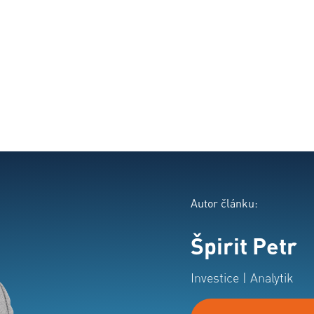
Autor článku:
Špirit Petr
Investice | Analytik