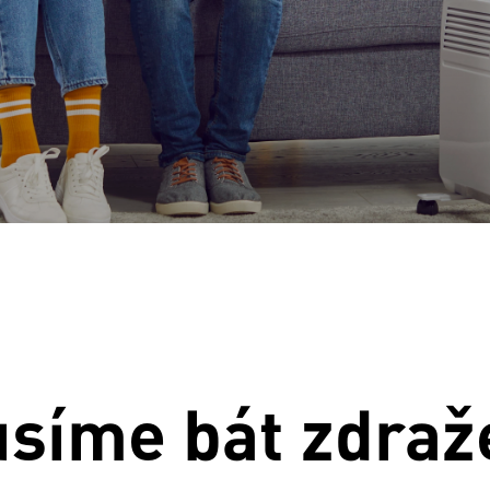
síme bát zdraž