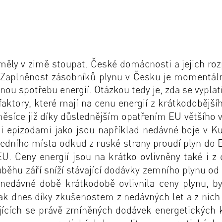
měly v zimě stoupat. České domácnosti a jejich ro
. Zaplněnost zásobníků plynu v Česku je moment
 spotřebu energií. Otázkou tedy je, zda se vyplatí 
aktory, které mají na cenu energií z krátkodobější
měsíce již díky důslednějším opatřením EU většího vl
 epizodami jako jsou například nedávné boje v K
ledního místa odkud z ruské strany proudí plyn do 
EU. Ceny energií jsou na krátko ovlivněny také i z
ůběhu září sníží stávající dodávky zemního plynu o
v nedávné době krátkodobě ovlivnila ceny plynu, 
tak dnes díky zkušenostem z nedávných let a z nich
ících se právě zmíněných dodávek energetických 