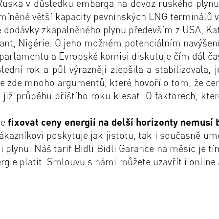
Ruska v důsledku embarga na dovoz ruského plynu 
míněné větší kapacity pevninských LNG terminálů v 
delné dodávky zkapalněného plynu především z USA, Ka
igant, Nigérie. O jeho možném potenciálním navýšen
arlamentu a Evropské komisi diskutuje čím dál čas
lední rok a půl výrazněji zlepšila a stabilizovala,
e zde mnoho argumentů, které hovoří o tom, že ceny
již průběhu příštího roku klesat. O faktorech, které
že
fixovat ceny energií na delší horizonty nemusí 
ákazníkovi poskytuje jak jistotu, tak i současně um
i plynu. Náš tarif Bidli
Bidli Garance na měsíc
je tí
gie platit. Smlouvu s námi můžete uzavřít i online a