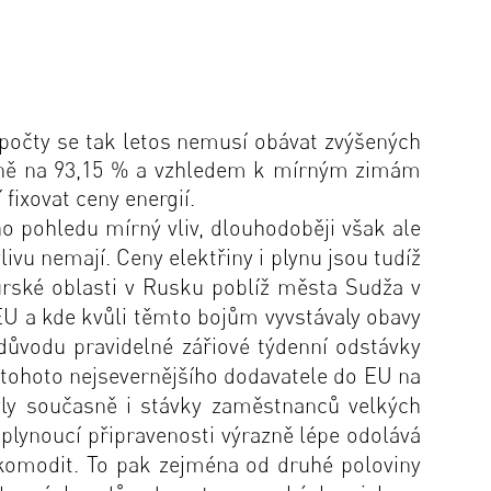
zpočty se tak letos nemusí obávat zvýšených
álně na 93,15 % a vzhledem k mírným zimám
fixovat ceny energií.
ho pohledu mírný vliv, dlouhodoběji však ale
ivu nemají. Ceny elektřiny i plynu jsou tudíž
urské oblasti v Rusku poblíž města Sudža v
EU a kde kvůli těmto bojům vyvstávaly obavy
 důvodu pravidelné zářiové týdenní odstávky
d tohoto nejsevernějšího dodavatele do EU na
byly současně i stávky zaměstnanců velkých
 plynoucí připravenosti výrazně lépe odolává
komodit. To pak zejména od druhé poloviny