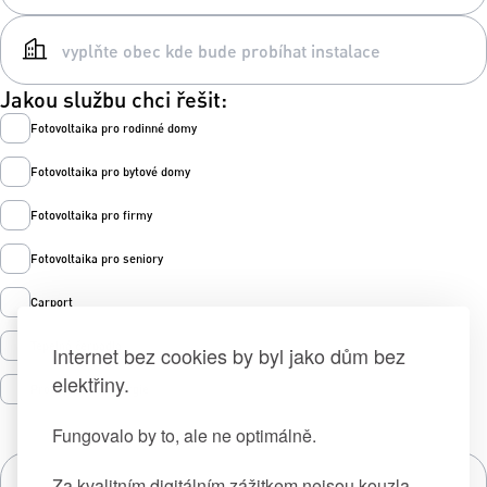
Jakou službu chci řešit:
Fotovoltaika pro rodinné domy
Fotovoltaika pro bytové domy
Fotovoltaika pro firmy
Fotovoltaika pro seniory
Carport
Tepelná čerpadla
Internet bez cookies by byl jako dům bez
elektřiny.
Prodej zelené energie
Fungovalo by to, ale ne optimálně.
Za kvalitním digitálním zážitkem nejsou kouzla,