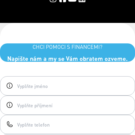
CHCI POMOCI S FINANCEMI?
Napište nám a my se Vám obratem ozveme.