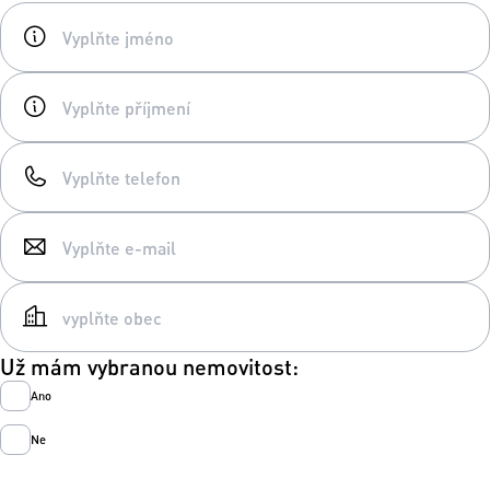
Už mám vybranou nemovitost:
Ano
Ne