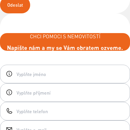
Odeslat
CHCI POMOCI S NEMOVITOSTÍ
Napište nám a my se Vám obratem ozveme.