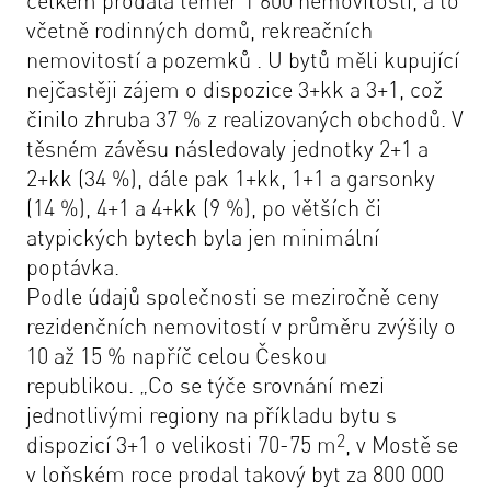
celkem prodala téměř 1 600 nemovitostí, a to
včetně rodinných domů, rekreačních
nemovitostí a pozemků . U bytů měli kupující
nejčastěji zájem o dispozice 3+kk a 3+1, což
činilo zhruba 37 % z realizovaných obchodů. V
těsném závěsu následovaly jednotky 2+1 a
2+kk (34 %), dále pak 1+kk, 1+1 a garsonky
(14 %), 4+1 a 4+kk (9 %), po větších či
atypických bytech byla jen minimální
poptávka.
Podle údajů společnosti se meziročně ceny
rezidenčních nemovitostí v průměru zvýšily o
10 až 15 % napříč celou Českou
republikou.
„Co se týče srovnání mezi
jednotlivými regiony na příkladu bytu s
2
dispozicí 3+1 o velikosti 70-75 m
, v Mostě se
v loňském roce prodal takový byt za 800 000