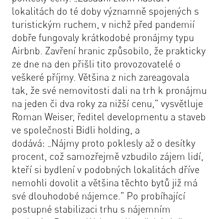
lokalitách do té doby významně spojených s
turistickým ruchem, v nichž před pandemií
dobře fungovaly krátkodobé pronájmy typu
Airbnb. Zavření hranic způsobilo, že prakticky
ze dne na den přišli tito provozovatelé o
veškeré příjmy. Většina z nich zareagovala
tak, že své nemovitosti dali na trh k pronájmu
na jeden či dva roky za nižší cenu,"
vysvětluje
Roman Weiser, ředitel developmentu a staveb
ve společnosti Bidli holding, a
dodává:
„Nájmy proto poklesly až o desítky
procent, což samozřejmě vzbudilo zájem lidí,
kteří si bydlení v podobných lokalitách dříve
nemohli dovolit a většina těchto bytů již má
své dlouhodobé nájemce."
Po probíhající
postupné stabilizaci trhu s nájemním