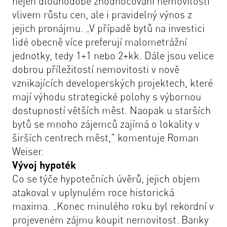
nejen dlouhodobé zhodnocování nemovitostí
vlivem růstu cen, ale i pravidelný výnos z
jejich pronájmu.
„V případě bytů na investici
lidé obecně více preferují malometrážní
jednotky, tedy 1+1 nebo 2+kk. Dále jsou velice
dobrou příležitostí nemovitosti v nově
vznikajících developerských projektech, které
mají výhodu strategické polohy s výbornou
dostupností větších měst. Naopak u starších
bytů se mnoho zájemců zajímá o lokality v
širších centrech měst,"
komentuje Roman
Weiser.
Vývoj hypoték
Co se týče hypotečních úvěrů, jejich objem
atakoval v uplynulém roce historická
maxima.
„Konec minulého roku byl rekordní v
projeveném zájmu koupit nemovitost. Banky