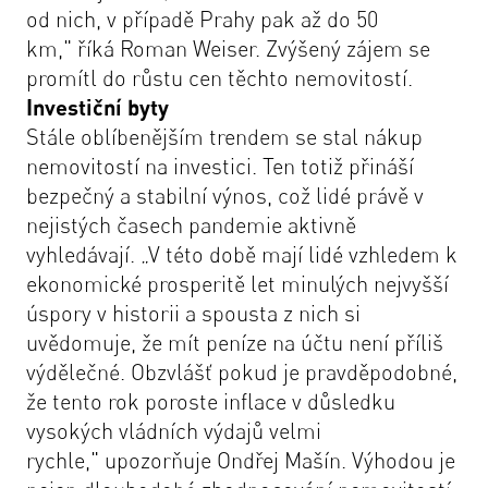
od nich, v případě Prahy pak až do 50
km,"
říká Roman Weiser. Zvýšený zájem se
promítl do růstu cen těchto nemovitostí.
Investiční byty
Stále oblíbenějším trendem se stal nákup
nemovitostí na investici. Ten totiž přináší
bezpečný a stabilní výnos, což lidé právě v
nejistých časech pandemie aktivně
vyhledávají.
„V této době mají lidé vzhledem k
ekonomické prosperitě let minulých nejvyšší
úspory v historii a spousta z nich si
uvědomuje, že mít peníze na účtu není příliš
výdělečné. Obzvlášť pokud je pravděpodobné,
že tento rok poroste inflace v důsledku
vysokých vládních výdajů velmi
rychle,"
upozorňuje Ondřej Mašín. Výhodou je