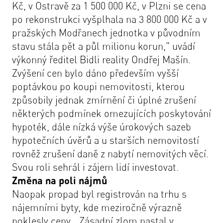
Kč, v Ostravě za 1 500 000 Kč, v Plzni se cena
po rekonstrukci vyšplhala na 3 800 000 Kč a v
pražských Modřanech jednotka v původním
stavu stála pět a půl milionu korun,"
uvádí
výkonný ředitel Bidli reality Ondřej Mašín.
Zvýšení cen bylo dáno především vyšší
poptávkou po koupi nemovitosti, kterou
způsobily jednak zmírnění či úplné zrušení
některých podmínek omezujících poskytování
hypoték, dále nízká výše úrokových sazeb
hypotečních úvěrů a u starších nemovitostí
rovněž zrušení daně z nabytí nemovitých věcí.
Svou roli sehrál i zájem lidí investovat.
Změna na poli nájmů
Naopak propad byl registrován na trhu s
nájemními byty, kde meziročně výrazně
poklesly ceny.
„Zásadní zlom nastal v