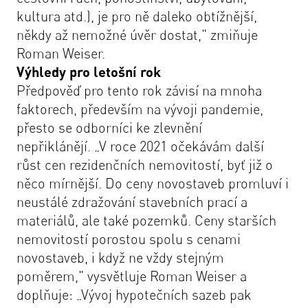
kultura atd.), je pro ně daleko obtížnější,
někdy až nemožné úvěr dostat,"
zmiňuje
Roman Weiser.
Výhledy pro letošní rok
Předpověď pro tento rok závisí na mnoha
faktorech, především na vývoji pandemie,
přesto se odborníci ke zlevnění
nepřiklánějí.
„V roce 2021 očekávám další
růst cen rezidenčních nemovitostí, byť již o
něco mírnější. Do ceny novostaveb promluví i
neustálé zdražování stavebních prací a
materiálů, ale také pozemků. Ceny starších
nemovitostí porostou spolu s cenami
novostaveb, i když ne vždy stejným
poměrem,"
vysvětluje Roman Weiser a
doplňuje:
„Vývoj hypotečních sazeb pak