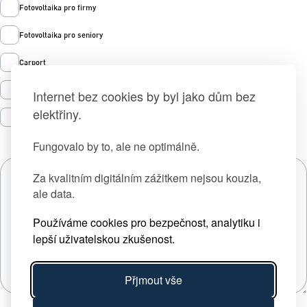
Fotovoltaika pro firmy
Fotovoltaika pro seniory
Carport
Tepelná čerpadla
Internet bez cookies by byl jako dům bez
elektřiny.
Prodej zelené energie
Fungovalo by to, ale ne optimálně.
Za kvalitním digitálním zážitkem nejsou kouzla,
ale data.
Používáme cookies pro bezpečnost, analytiku i
lepší uživatelskou zkušenost.
Přjmout vše