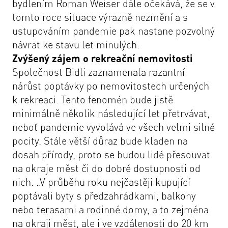
bydlením Roman Weiser dále očekává, že se v
tomto roce situace výrazně nezmění a s
ustupováním pandemie pak nastane pozvolný
návrat ke stavu let minulých.
Zvýšený zájem o rekreační nemovitosti
Společnost Bidli zaznamenala razantní
nárůst poptávky po nemovitostech určených
k rekreaci. Tento fenomén bude jistě
minimálně několik následující let přetrvávat,
neboť pandemie vyvolává ve všech velmi silné
pocity. Stále větší důraz bude kladen na
dosah přírody, proto se budou lidé přesouvat
na okraje měst či do dobré dostupnosti od
nich.
„V průběhu roku nejčastěji kupující
poptávali byty s předzahrádkami, balkony
nebo terasami a rodinné domy, a to zejména
na okraji měst, ale i ve vzdálenosti do 20 km