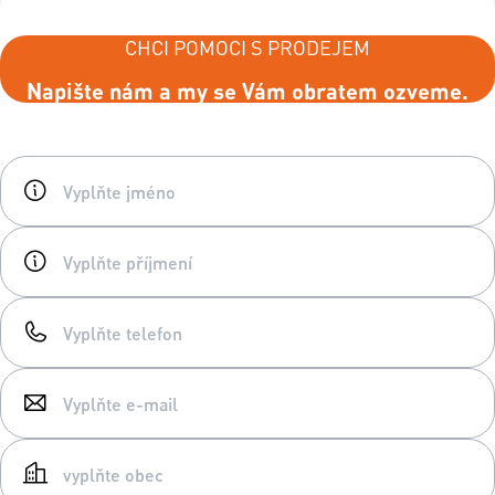
CHCI POMOCI S PRODEJEM
Napište nám a my se Vám obratem ozveme.