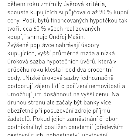
během roku zmírnily úvěrová kritéria,
spousta kupujících si půjčovalo až 90 % kupní
ceny. Podíl bytů financovaných hypotékou tak
tvořil cca 60 % všech realizovaných
koupí,"
shrnuje Ondřej Mašín.
Zvýšené poptávce nahrávají úspory
kupujících, vyšší průměrná mzda a nízká
úroková sazba hypotečních úvěrů, která v
průběhu roku klesla i pod dva procentní
body.
„Nízké úrokové sazby jednoznačně
podporují zájem lidí o pořízení nemovitosti a
umožňují jim dosáhnout na vyšší cenu. Na
druhou stranu ale začaly být banky více
obezřetné při posuzování zdroje příjmů
žadatelů. Pokud jejich zaměstnání či obor
podnikání byl postižen pandemií (především
cestovní ruch, pohostinství, ubytování,