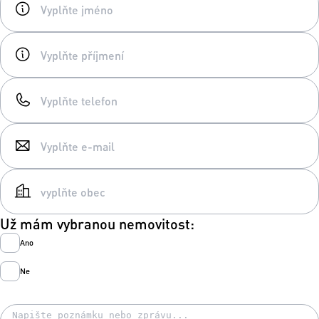
Už mám vybranou nemovitost:
Ano
Ne