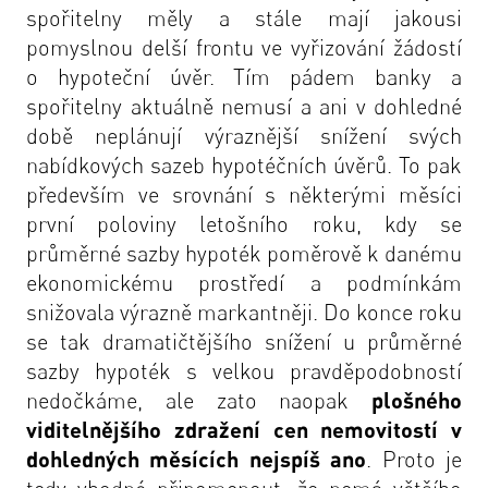
spořitelny měly a stále mají jakousi
pomyslnou delší frontu ve vyřizování žádostí
o hypoteční úvěr. Tím pádem banky a
spořitelny aktuálně nemusí a ani v dohledné
době neplánují výraznější snížení svých
nabídkových sazeb hypotéčních úvěrů. To pak
především ve srovnání s některými měsíci
první poloviny letošního roku, kdy se
průměrné sazby hypoték poměrově k danému
ekonomickému prostředí a podmínkám
snižovala výrazně markantněji. Do konce roku
se tak dramatičtějšího snížení u průměrné
sazby hypoték s velkou pravděpodobností
nedočkáme, ale zato naopak
plošného
viditelnějšího zdražení cen nemovitostí v
dohledných měsících nejspíš ano
. Proto je