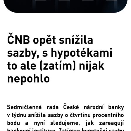
ČNB opět snížila
sazby, s hypotékami
to ale (zatím) nijak
nepohlo
Sedmičlenná rada České národní banky
v týdnu snížila sazby o čtvrtinu procentního
bodu a nyní sledujeme, jak zareagují
bankovní instituce. Zatímco hypoteční sazby