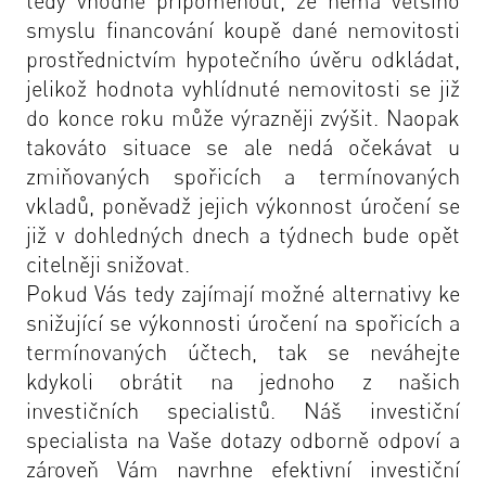
tedy vhodné připomenout, že nemá většího
smyslu financování koupě dané nemovitosti
prostřednictvím hypotečního úvěru odkládat,
jelikož hodnota vyhlídnuté nemovitosti se již
do konce roku může výrazněji zvýšit. Naopak
takováto situace se ale nedá očekávat u
zmiňovaných spořicích a termínovaných
vkladů, poněvadž jejich výkonnost úročení se
již v dohledných dnech a týdnech bude opět
citelněji snižovat.
Pokud Vás tedy zajímají možné alternativy ke
snižující se výkonnosti úročení na spořicích a
termínovaných účtech, tak se neváhejte
kdykoli obrátit na
jednoho z našich
investičních specialistů.
Náš investiční
specialista na Vaše dotazy odborně odpoví a
zároveň Vám navrhne efektivní investiční