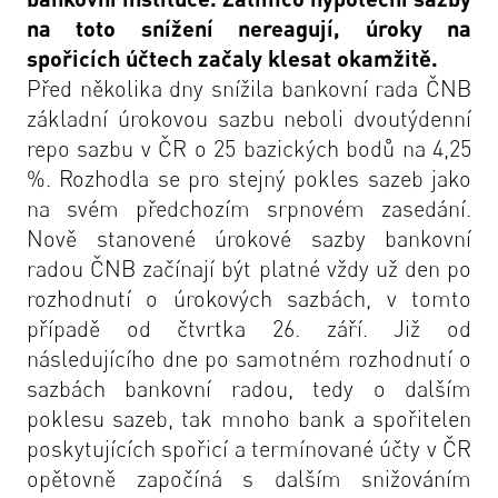
na toto snížení nereagují, úroky na
spořicích účtech začaly klesat okamžitě.
Před několika dny snížila bankovní rada ČNB
základní úrokovou sazbu neboli dvoutýdenní
repo sazbu v ČR o 25 bazických bodů na 4,25
%. Rozhodla se pro stejný pokles sazeb jako
na svém předchozím srpnovém zasedání.
Nově stanovené úrokové sazby bankovní
radou ČNB začínají být platné vždy už den po
rozhodnutí o úrokových sazbách, v tomto
případě od čtvrtka 26. září. Již od
následujícího dne po samotném rozhodnutí o
sazbách bankovní radou, tedy o dalším
poklesu sazeb, tak mnoho bank a spořitelen
poskytujících spořicí a termínované účty v ČR
opětovně započíná s dalším snižováním