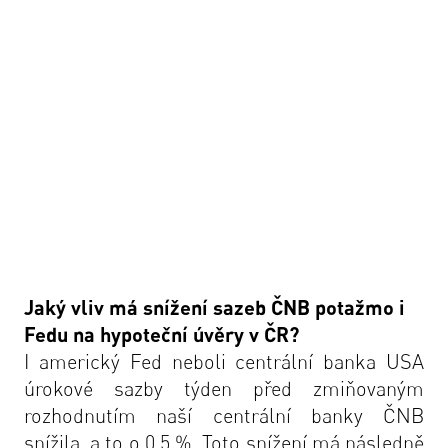
Jaký vliv má snížení sazeb ČNB potažmo i
Fedu na hypoteční úvěry v ČR?
I americký Fed neboli centrální banka USA
úrokové sazby týden před zmiňovaným
rozhodnutím naší centrální banky ČNB
snížila, a to o 0,5 %. Toto snížení má následně