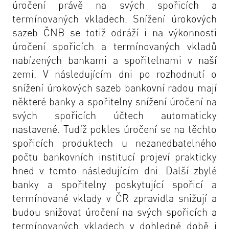
úročení právě na svých spořicích a
termínovaných vkladech. Snížení úrokových
sazeb ČNB se totiž odráží i na výkonnosti
úročení spořicích a termínovaných vkladů
nabízených bankami a spořitelnami v naší
zemi. V následujícím dni po rozhodnutí o
snížení úrokových sazeb bankovní radou mají
některé banky a spořitelny snížení úročení na
svých spořicích účtech automaticky
nastavené. Tudíž pokles úročení se na těchto
spořicích produktech u nezanedbatelného
počtu bankovních institucí projeví prakticky
hned v tomto následujícím dni. Další zbylé
banky a spořitelny poskytující spořicí a
termínované vklady v ČR zpravidla snižují a
budou snižovat úročení na svých spořicích a
termínovaných vkladech v dohledné době i