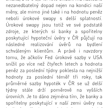
nezanedbatelný dopad nejen na kondici naší
měny, ale mimo jiné také i na hodnotu peněz
neboli úrokové swapy s delší splatností.
Úrokové swapy jsou totiž ve své podstatě
zdroje, ze kterých si banky a spořitelny
poskytující hypoteční úvěry v ČR půjčují na
následné realizování úvěrů na bydlení
schváleným klientům. A právě i navzdory
tomu, že ačkoliv Fed úrokové sazby v USA
snížil po více než čtyřech letech a hodnota
peněz za poslední týdny poklesla na nejnižší
hodnoty za poslední téměř tři roky, tak
průměrné sazby hypoték v ČR se už delší
týdny stále drží poměrově na vyšších
úrovních. Je to dáno zejména tím, že banky a
spořitelny poskytující v naší zemi úvěry na