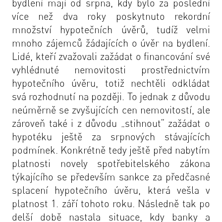
bydlení mají od srpna, kdy bylo za poslední
více než dva roky poskytnuto rekordní
množství hypotečních úvěrů, tudíž velmi
mnoho zájemců žádajících o úvěr na bydlení.
Lidé, kteří zvažovali zažádat o financování své
vyhlédnuté nemovitosti prostřednictvím
hypotečního úvěru, totiž nechtěli odkládat
svá rozhodnutí na později. To jednak z důvodu
neúměrně se zvyšujících cen nemovitostí, ale
zároveň také i z důvodu „stihnout“ zažádat o
hypotéku ještě za srpnových stávajících
podmínek. Konkrétně tedy ještě před nabytím
platnosti novely spotřebitelského zákona
týkajícího se především sankce za předčasné
splacení hypotečního úvěru, která vešla v
platnost 1. září tohoto roku. Následně tak po
delší době nastala situace, kdy banky a