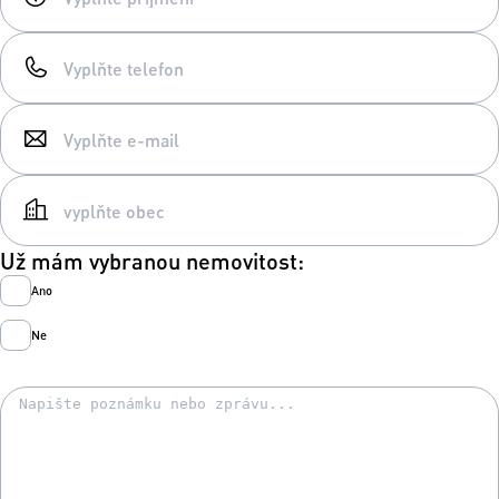
Už mám vybranou nemovitost:
Ano
Ne