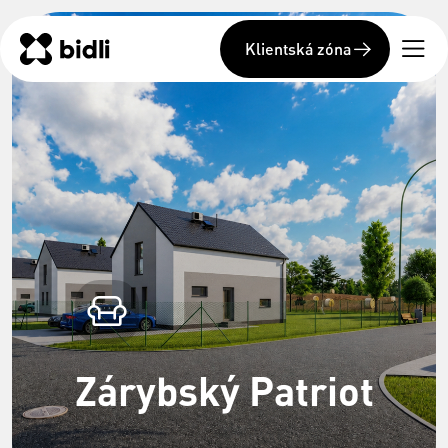
Klientská zóna
Zárybský Patriot