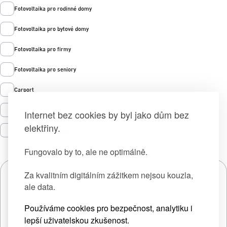
Fotovoltaika pro rodinné domy
Fotovoltaika pro bytové domy
Fotovoltaika pro firmy
Fotovoltaika pro seniory
Carport
Tepelná čerpadla
Internet bez cookies by byl jako dům bez
elektřiny.
Prodej zelené energie
Fungovalo by to, ale ne optimálně.
Za kvalitním digitálním zážitkem nejsou kouzla,
ale data.
Používáme cookies pro bezpečnost, analytiku i
lepší uživatelskou zkušenost.