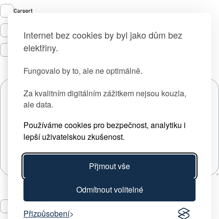
Carport
Tepelná čerpadla
Internet bez cookies by byl jako dům bez
elektřiny.
Prodej zelené energie
Fungovalo by to, ale ne optimálně.
Za kvalitním digitálním zážitkem nejsou kouzla,
ale data.
Používáme cookies pro bezpečnost, analytiku i
lepší uživatelskou zkušenost.
Přjmout vše
Odmítnout volitelné
Souhlasím se
zpracováním osobních údajů
Přizpůsobení