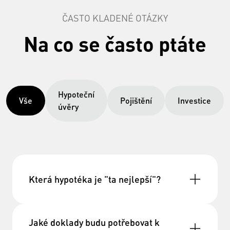
ČASTO KLADENÉ OTÁZKY
Na co se často ptáte
Hypoteční
Vše
Pojištění
Investice
úvěry
Která hypotéka je "ta nejlepší"?
doložit tři doklady
Jaké doklady budu potřebovat k
Účel
- na co si půjčujete (kupní