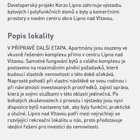
Developerský projekt Korzo Lipno zahrnuje výstavbu
bytových i polyfunkčních domů s byty a komerčními
prostory v novém centru obce Lipno nad Vltavou.
Popis lokality
V PŘÍPRAVĚ DALŠÍ ETAPA. Apartmány jsou osazeny ve
vkusně řešeném komplexu přímo v centru Lipna nad
Vltavou. Samotné fungování bytů a celého komplexu je
postaveno na maximálním plnění požadavků, které
budoucí vlastník nemovitosti v této době očekává.
Naprosté pohodlí při vlastní návštěvě se svou rodinou i
při návratnosti investovaných prostředků, zajistí správa,
která je svými službami v této oblasti jedinečná. Po
bohatých zkušenostech z provozu i výstavby jsou nyní
dispozice bytů nastaveny tak, aby byly funkční, praktické
a útulné. Lipno nad Vltavou patří mezi nejrychleji se
rozvíjející rekreační lokalitu u nás, proto představuje
ideální řešení pro investici do nemovitostí.