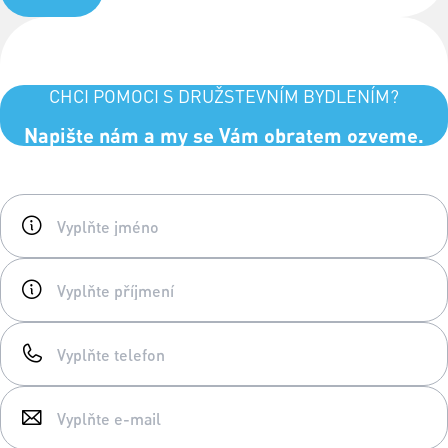
CHCI POMOCI S DRUŽSTEVNÍM BYDLENÍM?
Napište nám a my se Vám obratem ozveme.