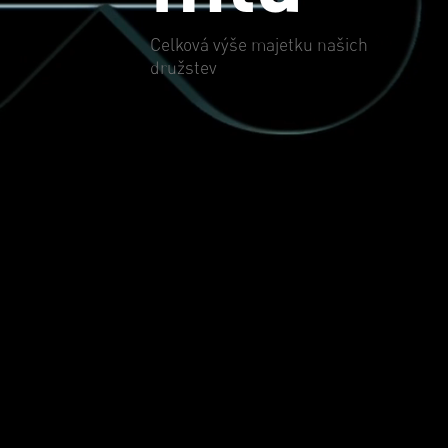
Celková výše majetku našich
družstev