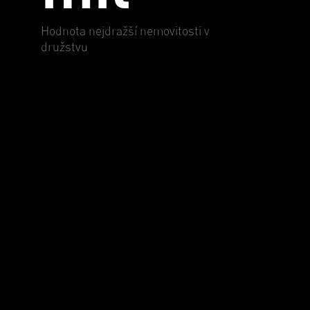
Hodnota nejdražší nemovitosti v
družstvu