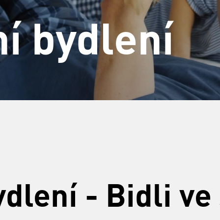
í bydlení
dlení - Bidli v