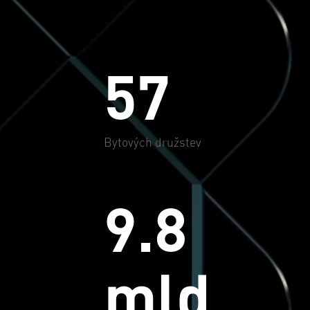
57
Bytových družstev
9.8
mld