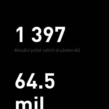
1 397
Aktuální počet našich družstevníků
64.5
mil