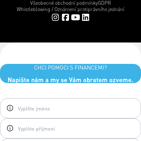
Všeobecné obchodní podmínky
GDPR
Whistleblowing / Oznámení protiprávního jednání
CHCI POMOCI S FINANCEMI?
Napište nám a my se Vám obratem ozveme.