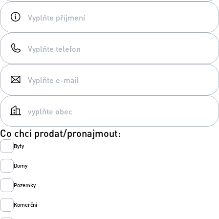
Co chci prodat/pronajmout:
Byty
Domy
Pozemky
Komerční