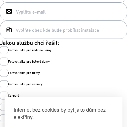
Jakou službu chci řešit:
Fotovoltaika pro rodinné domy
Fotovoltaika pro bytové domy
Fotovoltaika pro firmy
Fotovoltaika pro seniory
Carport
Tepelná čerpadla
Internet bez cookies by byl jako dům bez
elektřiny.
Prodej zelené energie