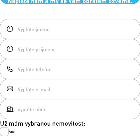
Napište nám a my se Vám obratem ozveme.
Už mám vybranou nemovitost:
Ano