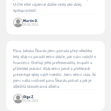
Určite ešte nájdeme ďalšie cesty ako ďalej
spolupracovať.
Martin O.
05.06.2024
Pana Jakuba Škardu jsem poznala před několika
lety, vždy mi poradil velmi dobře, jak mám naložit s
financemi. Oceňuji jeho profesionalitu, empatii a
přátelské jednání. Vždy velmi jasně a přehledně
prezentuje vývoj mých investic. Jsem velmi ráda, že
jsem měla možnost pana Škardu poznat a jak je
důležitá oboustranná důvěra.
Olga Z.
05.06.2024