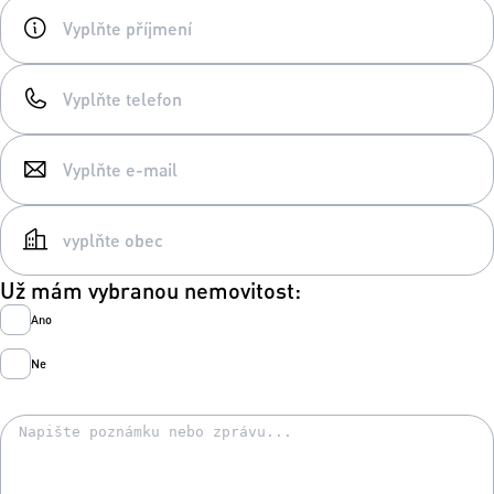
Už mám vybranou nemovitost:
Ano
Ne