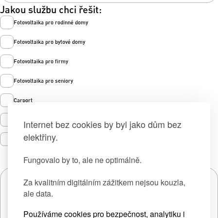
Jakou službu chci řešit:
Fotovoltaika pro rodinné domy
Fotovoltaika pro bytové domy
Fotovoltaika pro firmy
Fotovoltaika pro seniory
Carport
Tepelná čerpadla
Internet bez cookies by byl jako dům bez
elektřiny.
Prodej zelené energie
Fungovalo by to, ale ne optimálně.
Za kvalitním digitálním zážitkem nejsou kouzla,
ale data.
Používáme cookies pro bezpečnost, analytiku i