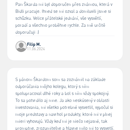
Pan Škarda mi byl doporučen přes známou, která v
Bidli pracuje. Ihned se mi ozval a domluvili jsme si
schůzku. Velice přátelské jednání, vše vysvětlí,
poradí a všechno proběhne rychle. Za mě určitě
doporučuji :)
Filip M.
11.06.2024
S pánom Škardom som sa zoznámil na základe
odporúčania môjho kolegu, ktorý s ním
spolupracoval dlhé roky a bol s ním vždy spokojný.
To sa potvrdilo aj mne. Ja ako neskúsený v oblasti
investovania, mi všetko potrebné vysvetlil, vypočul si
moje predstavy a navrhol produkty, ktoré mi v plnej
mieri vyhovujú. Vždy keď mi je niečo nejasné, tak
promptne, zrozumiteľne a hlavne milo mi to vysvetlí.