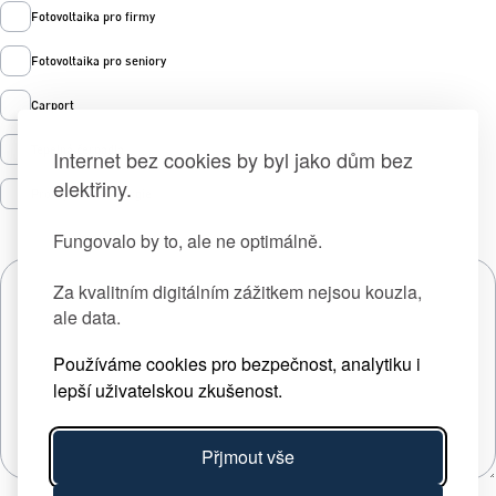
Fotovoltaika pro firmy
Fotovoltaika pro seniory
Carport
Tepelná čerpadla
Internet bez cookies by byl jako dům bez
elektřiny.
Prodej zelené energie
Fungovalo by to, ale ne optimálně.
Za kvalitním digitálním zážitkem nejsou kouzla,
ale data.
Používáme cookies pro bezpečnost, analytiku i
lepší uživatelskou zkušenost.
Přjmout vše