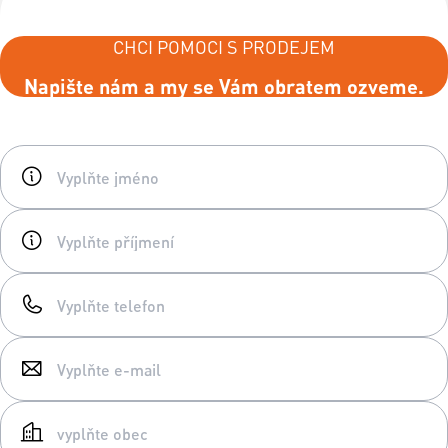
CHCI POMOCI S PRODEJEM
Napište nám a my se Vám obratem ozveme.