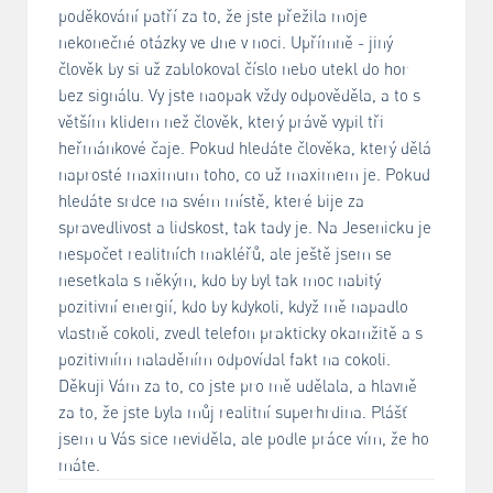
poděkování patří za to, že jste přežila moje
nekonečné otázky ve dne v noci. Upřímně - jiný
člověk by si už zablokoval číslo nebo utekl do hor
bez signálu. Vy jste naopak vždy odpověděla, a to s
větším klidem než člověk, který právě vypil tři
heřmánkové čaje. Pokud hledáte člověka, který dělá
naprosté maximum toho, co už maximem je. Pokud
hledáte srdce na svém místě, které bije za
spravedlivost a lidskost, tak tady je. Na Jesenicku je
nespočet realitních makléřů, ale ještě jsem se
nesetkala s někým, kdo by byl tak moc nabitý
pozitivní energií, kdo by kdykoli, když mě napadlo
vlastně cokoli, zvedl telefon prakticky okamžitě a s
pozitivním naladěním odpovídal fakt na cokoli.
Děkuji Vám za to, co jste pro mě udělala, a hlavně
za to, že jste byla můj realitní superhrdina. Plášť
jsem u Vás sice neviděla, ale podle práce vím, že ho
máte.