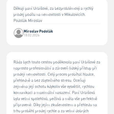
Děkuji paní Urbišové, za bezproblémový a rychlý
prodej podílu na nemovitosti v Mikulovicích.
Podolák Miroslav
Miroslav Podolák
18.02.2026
Ráda bych touto cestou poděkovala paní Urbišové za
naprosto profesionální a zároveň lidský přístup při
prodeji nemovitosti. Celý proces probíhal hladce,
přehledně a bez zbytečného stresu. Oceňuji
zejména její ochotu kdykoliv vše vysvětlit, rychlou
komunikaci a maximální nasazení. Paní Urbišová
byla velmi spolehlivá, pečlivá a měla vše perfektně
připravené. Díky jejím zkušenostem a přehledu na
trhu proběhl prodej rychle a za velmi dobrých