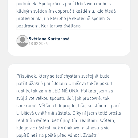
podmínek. Spolupráci s paní Urbišovou mohu s
klidným svědomím doporučit každému, kdo hledá
profesionála, na kterého je skutečně spoleh. S
pozdravem, Koritarová Světlana
Světlana Koritarová
18.02.2026
Příspěvek, který se teď chystám zveřejnit bude
patřit úžasné paní Jolana Urbišová takže pokud
reality, tak za mě JEDINĚ ONA. Potkala jsem za
svůj život velkou spoustu lidí, jak pracovně, tak
soukromě. Většina lidí projde, tiše, se stínem…paní
Urbišová uvnitř mě zůstala. Díky ní jsem totiž prošla
realitním světem bez újmy, tím realitním světem,
kde je víc nástrah než v únikové místnosti a víc
papírů než na poště před Vánoci. Zvláštní