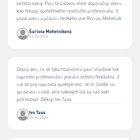
bezstarostný. Paní Urbišovou vřele doporučuji všem,
kdo hledají spolehlivého realitního profesionála. S
pozdravem a přáním hezkého dne Roman Mohelník
Šarlota Mohelníková
03.08.2026
Dobrý den, co se týká hodnocení paní Urbišové tak
naprosto profesionální jednání ochota flexibilita. Z
mé strany naprostá spokojenost. Je to člověk na
správném místě, více takových lidí by náš svět
potřeboval. Děkuji Ivo Taus
Ivo Taus
24.06.2026