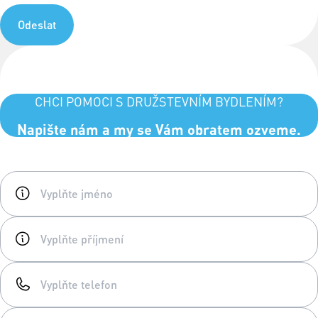
Odeslat
CHCI POMOCI S DRUŽSTEVNÍM BYDLENÍM?
Napište nám a my se Vám obratem ozveme.