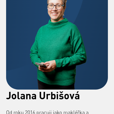
Jolana Urbišová
Od roku 2016 pracuji jako makléřka a